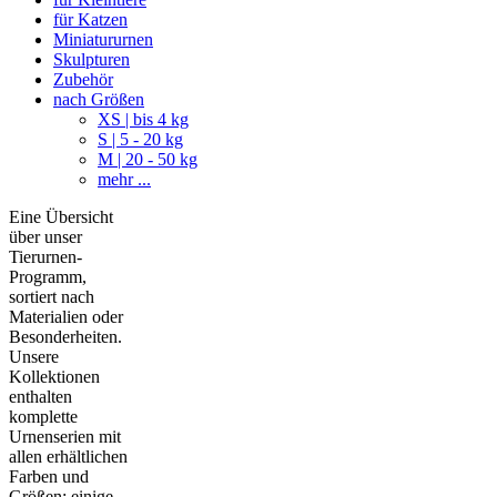
für Katzen
Miniatururnen
Skulpturen
Zubehör
nach Größen
XS | bis 4 kg
S | 5 - 20 kg
M | 20 - 50 kg
mehr ...
Eine Übersicht
über unser
Tierurnen-
Programm,
sortiert nach
Materialien oder
Besonderheiten.
Unsere
Kollektionen
enthalten
komplette
Urnenserien mit
allen erhältlichen
Farben und
Größen; einige