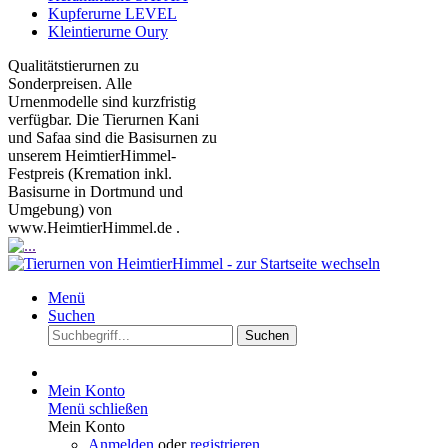
Kupferurne LEVEL
Kleintierurne Oury
Qualitätstierurnen zu
Sonderpreisen. Alle
Urnenmodelle sind kurzfristig
verfügbar. Die Tierurnen Kani
und Safaa sind die Basisurnen zu
unserem HeimtierHimmel-
Festpreis (Kremation inkl.
Basisurne in Dortmund und
Umgebung) von
www.HeimtierHimmel.de .
Menü
Suchen
Suchen
Mein Konto
Menü schließen
Mein Konto
Anmelden
oder
registrieren