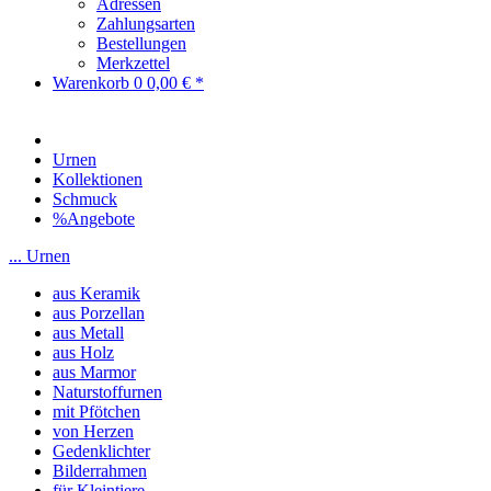
Adressen
Zahlungsarten
Bestellungen
Merkzettel
Warenkorb
0
0,00 € *
Urnen
Kollektionen
Schmuck
%Angebote
... Urnen
aus Keramik
aus Porzellan
aus Metall
aus Holz
aus Marmor
Naturstoffurnen
mit Pfötchen
von Herzen
Gedenklichter
Bilderrahmen
für Kleintiere