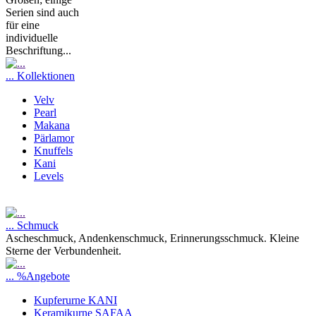
Serien sind auch
für eine
individuelle
Beschriftung...
... Kollektionen
Velv
Pearl
Makana
Pärlamor
Knuffels
Kani
Levels
... Schmuck
Ascheschmuck, Andenkenschmuck, Erinnerungsschmuck. Kleine
Sterne der Verbundenheit.
... %Angebote
Kupferurne KANI
Keramikurne SAFAA