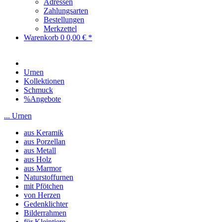
Adressen
Zahlungsarten
Bestellungen
Merkzettel
Warenkorb
0
0,00 € *
Urnen
Kollektionen
Schmuck
%Angebote
... Urnen
aus Keramik
aus Porzellan
aus Metall
aus Holz
aus Marmor
Naturstoffurnen
mit Pfötchen
von Herzen
Gedenklichter
Bilderrahmen
für Kleintiere