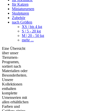
für Katzen
Miniatururnen
Skulpturen
Zubehör
nach Größen
XS | bis 4 kg
S | 5 - 20 kg
M | 20 - 50 kg
mehr ...
Eine Übersicht
über unser
Tierurnen-
Programm,
sortiert nach
Materialien oder
Besonderheiten.
Unsere
Kollektionen
enthalten
komplette
Urnenserien mit
allen erhältlichen
Farben und
Größen; einige