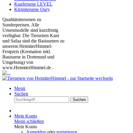
Kupferurne LEVEL
Kleintierurne Oury
Qualitätstierurnen zu
Sonderpreisen. Alle
Urnenmodelle sind kurzfristig
verfügbar. Die Tierurnen Kani
und Safaa sind die Basisurnen zu
unserem HeimtierHimmel-
Festpreis (Kremation inkl.
Basisurne in Dortmund und
Umgebung) von
www.HeimtierHimmel.de .
Menü
Suchen
Suchen
Mein Konto
Menü schließen
Mein Konto
Anmelden
oder
registrieren