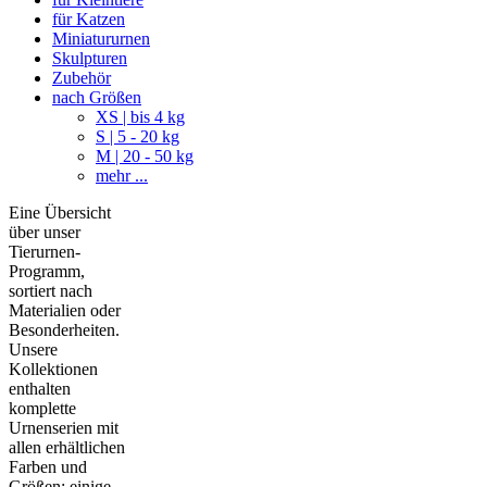
für Katzen
Miniatururnen
Skulpturen
Zubehör
nach Größen
XS | bis 4 kg
S | 5 - 20 kg
M | 20 - 50 kg
mehr ...
Eine Übersicht
über unser
Tierurnen-
Programm,
sortiert nach
Materialien oder
Besonderheiten.
Unsere
Kollektionen
enthalten
komplette
Urnenserien mit
allen erhältlichen
Farben und
Größen; einige