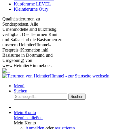
Kupferurne LEVEL
Kleintierurne Oury
Qualitätstierurnen zu
Sonderpreisen. Alle
Urnenmodelle sind kurzfristig
verfügbar. Die Tierurnen Kani
und Safaa sind die Basisurnen zu
unserem HeimtierHimmel-
Festpreis (Kremation inkl.
Basisurne in Dortmund und
Umgebung) von
www.HeimtierHimmel.de .
Menü
Suchen
Suchen
Mein Konto
Menü schließen
Mein Konto
Anmelden
oder
registrieren