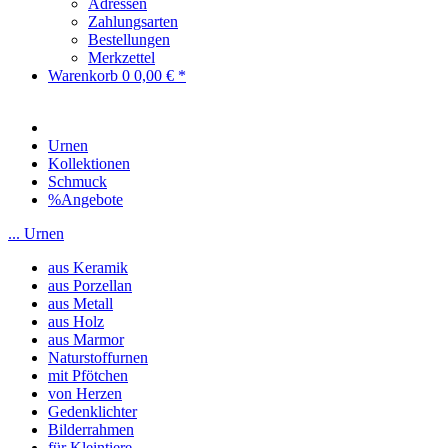
Adressen
Zahlungsarten
Bestellungen
Merkzettel
Warenkorb
0
0,00 € *
Urnen
Kollektionen
Schmuck
%Angebote
... Urnen
aus Keramik
aus Porzellan
aus Metall
aus Holz
aus Marmor
Naturstoffurnen
mit Pfötchen
von Herzen
Gedenklichter
Bilderrahmen
für Kleintiere