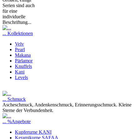
Serien sind auch
für eine
individuelle
Beschriftung...
... Kollektionen
Velv
Pearl
Makana
Pärlamor
Knuffels
Kani
Levels
... Schmuck
Ascheschmuck, Andenkenschmuck, Erinnerungsschmuck. Kleine
Sterne der Verbundenheit.
... %Angebote
Kupferurne KANI
Keramikurne SAFAA