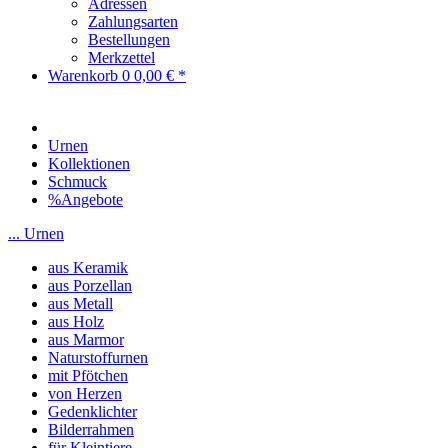
Adressen
Zahlungsarten
Bestellungen
Merkzettel
Warenkorb
0
0,00 € *
Urnen
Kollektionen
Schmuck
%Angebote
... Urnen
aus Keramik
aus Porzellan
aus Metall
aus Holz
aus Marmor
Naturstoffurnen
mit Pfötchen
von Herzen
Gedenklichter
Bilderrahmen
für Kleintiere