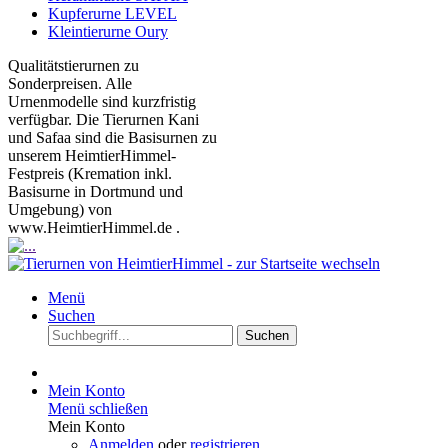
Kupferurne LEVEL
Kleintierurne Oury
Qualitätstierurnen zu
Sonderpreisen. Alle
Urnenmodelle sind kurzfristig
verfügbar. Die Tierurnen Kani
und Safaa sind die Basisurnen zu
unserem HeimtierHimmel-
Festpreis (Kremation inkl.
Basisurne in Dortmund und
Umgebung) von
www.HeimtierHimmel.de .
Menü
Suchen
Suchen
Mein Konto
Menü schließen
Mein Konto
Anmelden
oder
registrieren