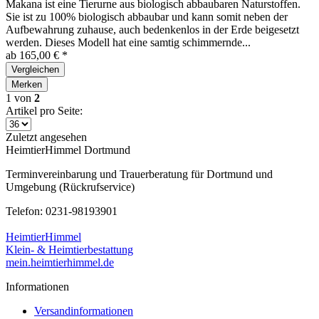
Makana ist eine Tierurne aus biologisch abbaubaren Naturstoffen.
Sie ist zu 100% biologisch abbaubar und kann somit neben der
Aufbewahrung zuhause, auch bedenkenlos in der Erde beigesetzt
werden. Dieses Modell hat eine samtig schimmernde...
ab 165,00 € *
Vergleichen
Merken
1
von
2
Artikel pro Seite:
Zuletzt angesehen
HeimtierHimmel Dortmund
Terminvereinbarung und Trauerberatung für Dortmund und
Umgebung (Rückrufservice)
Telefon: 0231-98193901
HeimtierHimmel
Klein- & Heimtierbestattung
mein.heimtierhimmel.de
Informationen
Versandinformationen