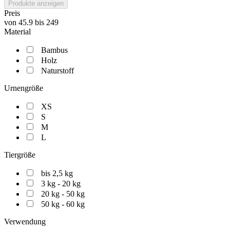
Produkte anzeigen
Preis
von
45.9
bis
249
Material
Bambus
Holz
Naturstoff
Urnengröße
XS
S
M
L
Tiergröße
bis 2,5 kg
3 kg - 20 kg
20 kg - 50 kg
50 kg - 60 kg
Verwendung