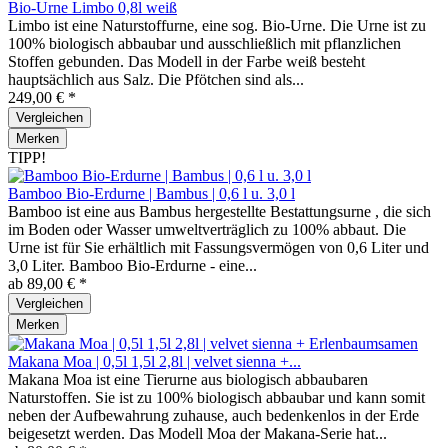
Bio-Urne Limbo 0,8l weiß
Limbo ist eine Naturstoffurne, eine sog. Bio-Urne. Die Urne ist zu
100% biologisch abbaubar und ausschließlich mit pflanzlichen
Stoffen gebunden. Das Modell in der Farbe weiß besteht
hauptsächlich aus Salz. Die Pfötchen sind als...
249,00 € *
Vergleichen
Merken
TIPP!
Bamboo Bio-Erdurne | Bambus | 0,6 l u. 3,0 l
Bamboo ist eine aus Bambus hergestellte Bestattungsurne , die sich
im Boden oder Wasser umweltverträglich zu 100% abbaut. Die
Urne ist für Sie erhältlich mit Fassungsvermögen von 0,6 Liter und
3,0 Liter. Bamboo Bio-Erdurne - eine...
ab 89,00 € *
Vergleichen
Merken
Makana Moa | 0,5l 1,5l 2,8l | velvet sienna +...
Makana Moa ist eine Tierurne aus biologisch abbaubaren
Naturstoffen. Sie ist zu 100% biologisch abbaubar und kann somit
neben der Aufbewahrung zuhause, auch bedenkenlos in der Erde
beigesetzt werden. Das Modell Moa der Makana-Serie hat...