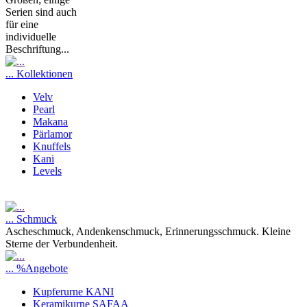
Serien sind auch
für eine
individuelle
Beschriftung...
... Kollektionen
Velv
Pearl
Makana
Pärlamor
Knuffels
Kani
Levels
... Schmuck
Ascheschmuck, Andenkenschmuck, Erinnerungsschmuck. Kleine
Sterne der Verbundenheit.
... %Angebote
Kupferurne KANI
Keramikurne SAFAA