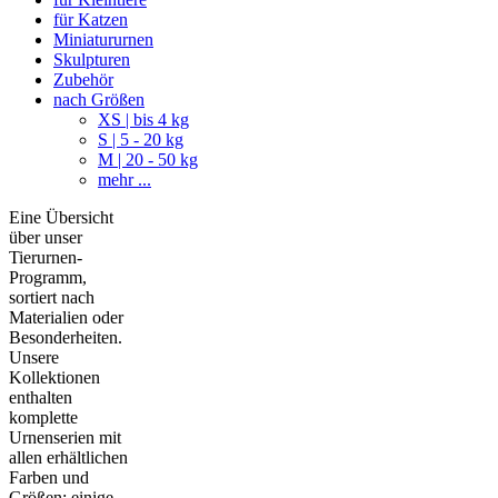
für Katzen
Miniatururnen
Skulpturen
Zubehör
nach Größen
XS | bis 4 kg
S | 5 - 20 kg
M | 20 - 50 kg
mehr ...
Eine Übersicht
über unser
Tierurnen-
Programm,
sortiert nach
Materialien oder
Besonderheiten.
Unsere
Kollektionen
enthalten
komplette
Urnenserien mit
allen erhältlichen
Farben und
Größen; einige