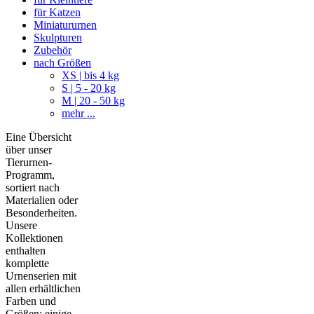
für Katzen
Miniatururnen
Skulpturen
Zubehör
nach Größen
XS | bis 4 kg
S | 5 - 20 kg
M | 20 - 50 kg
mehr ...
Eine Übersicht
über unser
Tierurnen-
Programm,
sortiert nach
Materialien oder
Besonderheiten.
Unsere
Kollektionen
enthalten
komplette
Urnenserien mit
allen erhältlichen
Farben und
Größen; einige