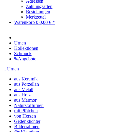
Adressen
Zahlungsarten
Bestellungen
Merkzettel
Warenkorb
0
0,00 € *
Urnen
Kollektionen
Schmuck
%Angebote
... Urnen
aus Keramik
aus Porzellan
aus Metall
aus Holz
aus Marmor
Naturstoffurnen
mit Pfötchen
von Herzen
Gedenklichter
Bilderrahmen
für Kleintiere