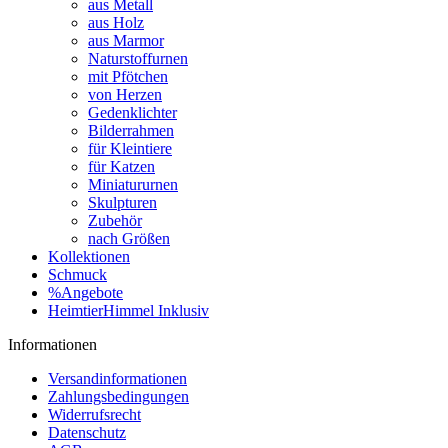
aus Metall
aus Holz
aus Marmor
Naturstoffurnen
mit Pfötchen
von Herzen
Gedenklichter
Bilderrahmen
für Kleintiere
für Katzen
Miniatururnen
Skulpturen
Zubehör
nach Größen
Kollektionen
Schmuck
%Angebote
HeimtierHimmel Inklusiv
Informationen
Versandinformationen
Zahlungsbedingungen
Widerrufsrecht
Datenschutz