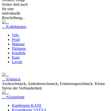
Serien sind auch
für eine
individuelle
Beschriftung...
... Kollektionen
Velv
Pearl
Makana
Pärlamor
Knuffels
Kani
Levels
... Schmuck
Ascheschmuck, Andenkenschmuck, Erinnerungsschmuck. Kleine
Sterne der Verbundenheit.
... %Angebote
Kupferurne KANI
Keramikurne SAFAA