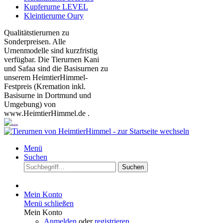
Kupferurne LEVEL
Kleintierurne Oury
Qualitätstierurnen zu
Sonderpreisen. Alle
Urnenmodelle sind kurzfristig
verfügbar. Die Tierurnen Kani
und Safaa sind die Basisurnen zu
unserem HeimtierHimmel-
Festpreis (Kremation inkl.
Basisurne in Dortmund und
Umgebung) von
www.HeimtierHimmel.de .
Menü
Suchen
Suchen
Mein Konto
Menü schließen
Mein Konto
Anmelden
oder
registrieren