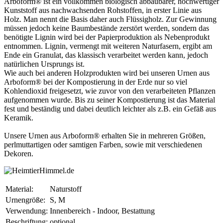
Arboform® ist ein vollkommen biologisch abbaubarer, hochwertiger
Kunststoff aus nachwachsenden Rohstoffen, in erster Linie aus
Holz. Man nennt die Basis daher auch Flüssigholz. Zur Gewinnung
müssen jedoch keine Baumbestände zerstört werden, sondern das
benötigte Lignin wird bei der Papierproduktion als Nebenprodukt
entnommen. Lignin, vermengt mit weiteren Naturfasern, ergibt am
Ende ein Granulat, das klassisch verarbeitet werden kann, jedoch
natürlichen Ursprungs ist.
Wie auch bei anderen Holzprodukten wird bei unseren Urnen aus
Arboform® bei der Kompostierung in der Erde nur so viel
Kohlendioxid freigesetzt, wie zuvor von den verarbeiteten Pflanzen
aufgenommen wurde. Bis zu seiner Kompostierung ist das Material
fest und beständig und dabei deutlich leichter als z.B. ein Gefäß aus
Keramik.
Unsere Urnen aus Arboform® erhalten Sie in mehreren Größen,
perlmuttartigen oder samtigen Farben, sowie mit verschiedenen
Dekoren.
Material:
Naturstoff
Urnengröße:
S, M
Verwendung:
Innenbereich - Indoor, Bestattung
Beschriftung:
optional