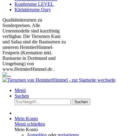
Kupferurne LEVEL
Kleintierurne Oury
Qualitätstierurnen zu
Sonderpreisen. Alle
Urnenmodelle sind kurzfristig
verfügbar. Die Tierurnen Kani
und Safaa sind die Basisurnen zu
unserem HeimtierHimmel-
Festpreis (Kremation inkl.
Basisurne in Dortmund und
Umgebung) von
www.HeimtierHimmel.de .
Menü
Suchen
Suchen
Mein Konto
Menü schließen
Mein Konto
Anmelden
oder
registrieren