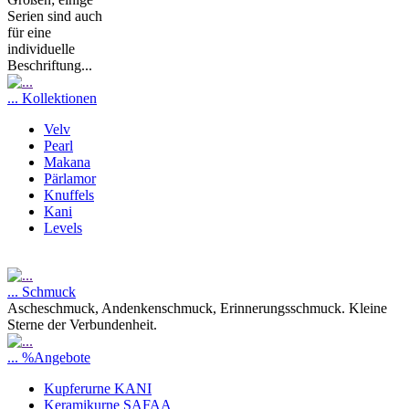
Serien sind auch
für eine
individuelle
Beschriftung...
... Kollektionen
Velv
Pearl
Makana
Pärlamor
Knuffels
Kani
Levels
... Schmuck
Ascheschmuck, Andenkenschmuck, Erinnerungsschmuck. Kleine
Sterne der Verbundenheit.
... %Angebote
Kupferurne KANI
Keramikurne SAFAA