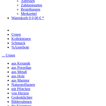
Adressen
Zahlungsarten
Bestellungen
Merkzettel
Warenkorb
0
0,00 € *
Urnen
Kollektionen
Schmuck
%Angebote
... Urnen
aus Keramik
aus Porzellan
aus Metall
aus Holz
aus Marmor
Naturstoffurnen
mit Pfötchen
von Herzen
Gedenklichter
Bilderrahmen
für Kleintiere