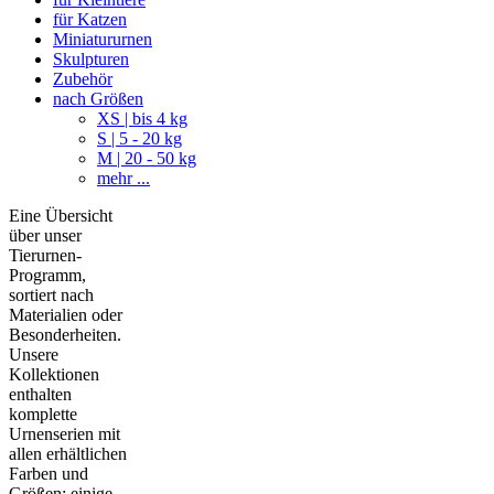
für Katzen
Miniatururnen
Skulpturen
Zubehör
nach Größen
XS | bis 4 kg
S | 5 - 20 kg
M | 20 - 50 kg
mehr ...
Eine Übersicht
über unser
Tierurnen-
Programm,
sortiert nach
Materialien oder
Besonderheiten.
Unsere
Kollektionen
enthalten
komplette
Urnenserien mit
allen erhältlichen
Farben und
Größen; einige