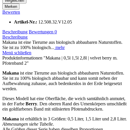
Vergleichen
Merken
Bewerten
Artikel-Nr.:
12.508.32.V12.05
Beschreibung
Bewertungen
0
Beschreibung
Makana ist eine Tierurne aus biologisch abbaubaren Naturstoffen.
Sie ist zu 100% biologisch...
mehr
Menü schließen
Produktinformationen "Makana | 0,5l 1,5l 2,8l | velvet berry m.
Pfotenband 2"
Makana
ist eine Tierurne aus biologisch abbaubaren Naturstoffen.
Sie ist zu 100% biologisch abbaubar und kann somit neben der
Aufbewahrung zuhause, auch bedenkenlos in der Erde beigesetzt
werden.
Dieses Modell hat eine Oberfläche, die weich samtähnlich anmutet,
in der Farbe
Berry
. Den oberen Rand des Urnenkörpers umschließt
ein goldfarbenes Band mit stilisierten Pfotenabdrucken.
Makana
ist erhältlich in 3 Größen: 0,5 Liter, 1,5 Liter und 2,8 Liter.
Abmessungen siehe Tabelle.
Alle Größen dieser Serie haben dieselben Proportionen.