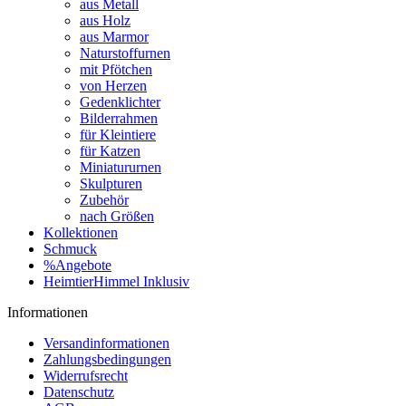
aus Metall
aus Holz
aus Marmor
Naturstoffurnen
mit Pfötchen
von Herzen
Gedenklichter
Bilderrahmen
für Kleintiere
für Katzen
Miniatururnen
Skulpturen
Zubehör
nach Größen
Kollektionen
Schmuck
%Angebote
HeimtierHimmel Inklusiv
Informationen
Versandinformationen
Zahlungsbedingungen
Widerrufsrecht
Datenschutz