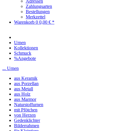
Adressen
Zahlungsarten
Bestellungen
Merkzettel
Warenkorb
0
0,00 € *
Urnen
Kollektionen
Schmuck
%Angebote
... Urnen
aus Keramik
aus Porzellan
aus Metall
aus Holz
aus Marmor
Naturstoffurnen
mit Pfötchen
von Herzen
Gedenklichter
Bilderrahmen
für Kleintiere