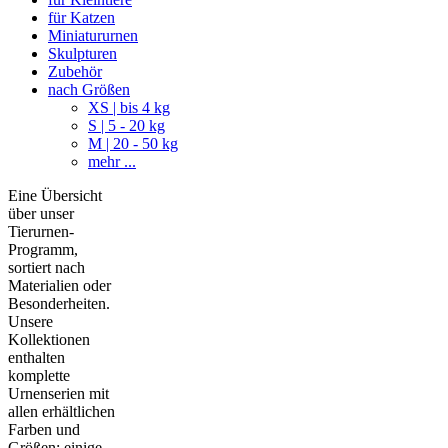
für Katzen
Miniatururnen
Skulpturen
Zubehör
nach Größen
XS | bis 4 kg
S | 5 - 20 kg
M | 20 - 50 kg
mehr ...
Eine Übersicht
über unser
Tierurnen-
Programm,
sortiert nach
Materialien oder
Besonderheiten.
Unsere
Kollektionen
enthalten
komplette
Urnenserien mit
allen erhältlichen
Farben und
Größen; einige