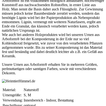
Arboform® ist ein vollkommen biologisch abbaubarer, hochwertiger
Kunststoff aus nachwachsenden Rohstoffen, in erster Linie aus
Holz. Man nennt die Basis daher auch Flüssigholz. Zur Gewinnung
müssen jedoch keine Baumbestände zerstört werden, sondern das
benötigte Lignin wird bei der Papierproduktion als Nebenprodukt
entnommen. Lignin, vermengt mit weiteren Naturfasern, ergibt am
Ende ein Granulat, das klassisch verarbeitet werden kann, jedoch
natürlichen Ursprungs ist.
Wie auch bei anderen Holzprodukten wird bei unseren Urnen aus
Arboform® bei der Kompostierung in der Erde nur so viel
Kohlendioxid freigesetzt, wie zuvor von den verarbeiteten Pflanzen
aufgenommen wurde. Bis zu seiner Kompostierung ist das Material
fest und beständig und dabei deutlich leichter als z.B. ein Gefäß aus
Keramik.
Unsere Urnen aus Arboform® erhalten Sie in mehreren Größen,
perlmuttartigen oder samtigen Farben, sowie mit verschiedenen
Dekoren.
Material:
Naturstoff
Urnengröße:
S, M
Verwendung:
Innenbereich - Indoor, Bestattung
Beschriftung:
optional