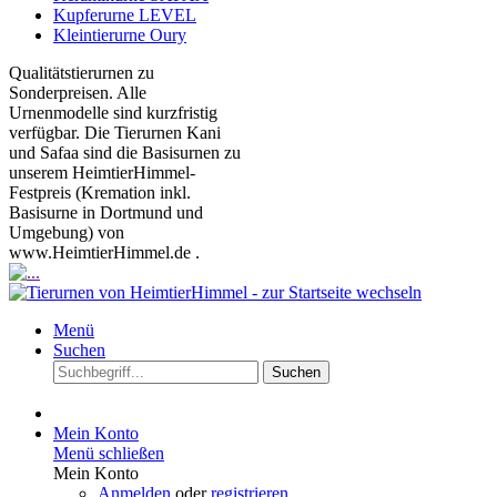
Kupferurne LEVEL
Kleintierurne Oury
Qualitätstierurnen zu
Sonderpreisen. Alle
Urnenmodelle sind kurzfristig
verfügbar. Die Tierurnen Kani
und Safaa sind die Basisurnen zu
unserem HeimtierHimmel-
Festpreis (Kremation inkl.
Basisurne in Dortmund und
Umgebung) von
www.HeimtierHimmel.de .
Menü
Suchen
Suchen
Mein Konto
Menü schließen
Mein Konto
Anmelden
oder
registrieren