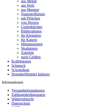
aus Metall
aus Holz
aus Marmor
Naturstoffurnen
mit Pfötchen
von Herzen
Gedenklichter
Bilderrahmen
für Kleintiere
für Katzen
Miniatururnen
Skulpturen
Zubehör
nach Größen
Kollektionen
Schmuck
%Angebote
HeimtierHimmel Inklusiv
Informationen
Versandinformationen
Zahlungsbedingungen
Widerrufsrecht
Datenschutz