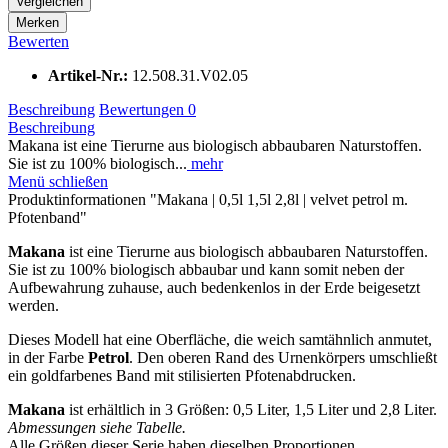
Vergleichen
Merken
Bewerten
Artikel-Nr.:
12.508.31.V02.05
Beschreibung
Bewertungen
0
Beschreibung
Makana ist eine Tierurne aus biologisch abbaubaren Naturstoffen.
Sie ist zu 100% biologisch...
mehr
Menü schließen
Produktinformationen "Makana | 0,5l 1,5l 2,8l | velvet petrol m.
Pfotenband"
Makana
ist eine Tierurne aus biologisch abbaubaren Naturstoffen.
Sie ist zu 100% biologisch abbaubar und kann somit neben der
Aufbewahrung zuhause, auch bedenkenlos in der Erde beigesetzt
werden.
Dieses Modell hat eine Oberfläche, die weich samtähnlich anmutet,
in der Farbe
Petrol
. Den oberen Rand des Urnenkörpers umschließt
ein goldfarbenes Band mit stilisierten Pfotenabdrucken.
Makana
ist erhältlich in 3 Größen: 0,5 Liter, 1,5 Liter und 2,8 Liter.
Abmessungen siehe Tabelle.
Alle Größen dieser Serie haben dieselben Proportionen.