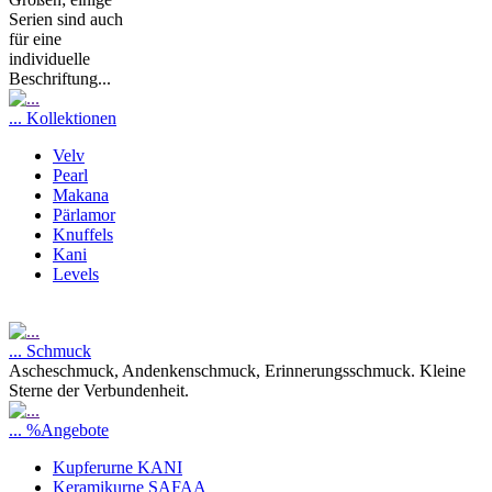
Serien sind auch
für eine
individuelle
Beschriftung...
... Kollektionen
Velv
Pearl
Makana
Pärlamor
Knuffels
Kani
Levels
... Schmuck
Ascheschmuck, Andenkenschmuck, Erinnerungsschmuck. Kleine
Sterne der Verbundenheit.
... %Angebote
Kupferurne KANI
Keramikurne SAFAA