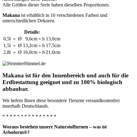
Alle Größen dieser Serie haben dieselben Proportionen.
Makana
ist erhältlich in 10 verschiedenen Farben und
unterschiedlichen Dekoren.
Details:
0,5l
»
Ø
9,6cm
»
h
13,0cm
1,5l
»
Ø
13,2cm
»
h
17,5cm
2,8l
»
Ø
16,0cm
»
h
21,0cm
Makana ist für den Innenbereich und auch für die
Erdbestattung geeignet und zu 100% biologisch
abbaubar.
Wir liefern Ihnen diese besondere Tierurne versandkostenfrei
innerhalb Deutschlands.
* * * * * * * * * * * * * * *
Woraus bestehen unsere Naturstoffurnen – was ist
Arboform®?