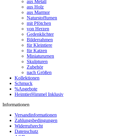
aus Metall
aus Holz
aus Marmor
Naturstoffurnen
mit Pfötchen
von Herzen
Gedenklichter
Bilderrahmen
für Kleintiere
für Katzen
Miniatururnen
Skulpturen
Zubehör
nach Größen
Kollektionen
Schmuck
%Angebote
HeimtierHimmel Inklusiv
Informationen
Versandinformationen
Zahlungsbedingungen
Widerrufsrecht
Datenschutz