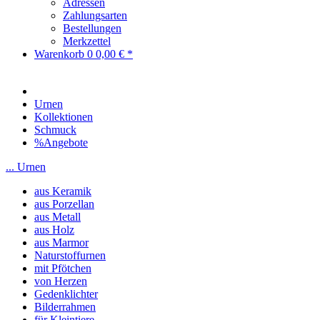
Adressen
Zahlungsarten
Bestellungen
Merkzettel
Warenkorb
0
0,00 € *
Urnen
Kollektionen
Schmuck
%Angebote
... Urnen
aus Keramik
aus Porzellan
aus Metall
aus Holz
aus Marmor
Naturstoffurnen
mit Pfötchen
von Herzen
Gedenklichter
Bilderrahmen
für Kleintiere