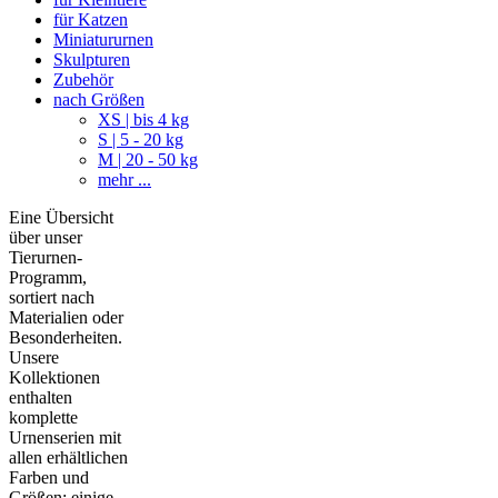
für Katzen
Miniatururnen
Skulpturen
Zubehör
nach Größen
XS | bis 4 kg
S | 5 - 20 kg
M | 20 - 50 kg
mehr ...
Eine Übersicht
über unser
Tierurnen-
Programm,
sortiert nach
Materialien oder
Besonderheiten.
Unsere
Kollektionen
enthalten
komplette
Urnenserien mit
allen erhältlichen
Farben und
Größen; einige