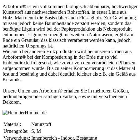
Arboform® ist ein vollkommen biologisch abbaubarer, hochwertiger
Kunststoff aus nachwachsenden Rohstoffen, in erster Linie aus
Holz. Man nennt die Basis daher auch Flüssigholz. Zur Gewinnung
müssen jedoch keine Baumbestände zerstört werden, sondern das
benötigte Lignin wird bei der Papierproduktion als Nebenprodukt
entnommen. Lignin, vermengt mit weiteren Naturfasern, ergibt am
Ende ein Granulat, das klassisch verarbeitet werden kann, jedoch
natürlichen Ursprungs ist.
Wie auch bei anderen Holzprodukten wird bei unseren Urnen aus
Arboform® bei der Kompostierung in der Erde nur so viel
Kohlendioxid freigesetzt, wie zuvor von den verarbeiteten Pflanzen
aufgenommen wurde. Bis zu seiner Kompostierung ist das Material
fest und beständig und dabei deutlich leichter als z.B. ein Gefäß aus
Keramik.
Unsere Urnen aus Arboform® erhalten Sie in mehreren Größen,
perlmuttartigen oder samtigen Farben, sowie mit verschiedenen
Dekoren.
Material:
Naturstoff
Urnengröße:
S, M
Verwendung:
Innenbereich - Indoor, Bestattung