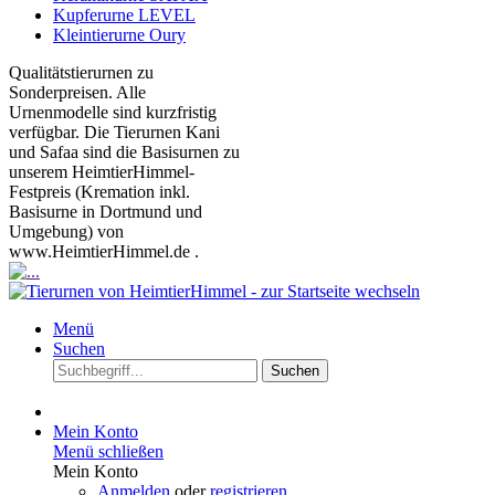
Kupferurne LEVEL
Kleintierurne Oury
Qualitätstierurnen zu
Sonderpreisen. Alle
Urnenmodelle sind kurzfristig
verfügbar. Die Tierurnen Kani
und Safaa sind die Basisurnen zu
unserem HeimtierHimmel-
Festpreis (Kremation inkl.
Basisurne in Dortmund und
Umgebung) von
www.HeimtierHimmel.de .
Menü
Suchen
Suchen
Mein Konto
Menü schließen
Mein Konto
Anmelden
oder
registrieren