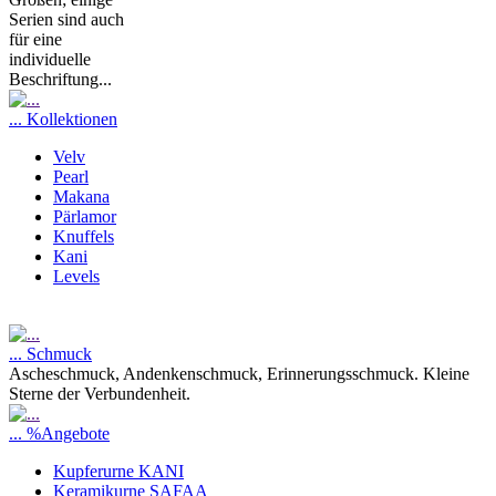
Serien sind auch
für eine
individuelle
Beschriftung...
... Kollektionen
Velv
Pearl
Makana
Pärlamor
Knuffels
Kani
Levels
... Schmuck
Ascheschmuck, Andenkenschmuck, Erinnerungsschmuck. Kleine
Sterne der Verbundenheit.
... %Angebote
Kupferurne KANI
Keramikurne SAFAA