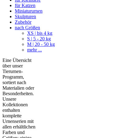
für Katzen
Miniatururnen
Skulpturen
Zubehör
nach Größen
XS | bis 4 kg
S | 5 - 20 kg
M | 20 - 50 kg
mehr ...
Eine Übersicht
über unser
Tierurnen-
Programm,
sortiert nach
Materialien oder
Besonderheiten.
Unsere
Kollektionen
enthalten
komplette
Urnenserien mit
allen erhältlichen
Farben und
Größen; einige