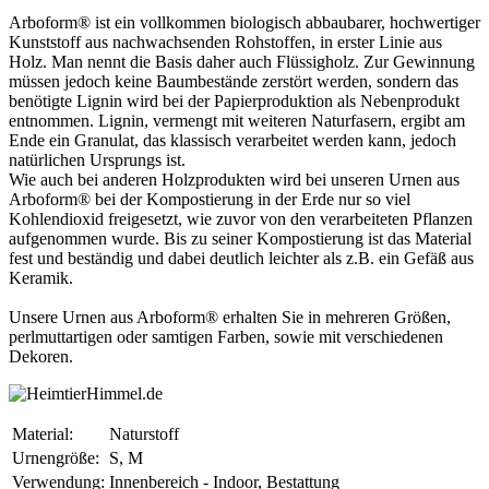
Arboform® ist ein vollkommen biologisch abbaubarer, hochwertiger
Kunststoff aus nachwachsenden Rohstoffen, in erster Linie aus
Holz. Man nennt die Basis daher auch Flüssigholz. Zur Gewinnung
müssen jedoch keine Baumbestände zerstört werden, sondern das
benötigte Lignin wird bei der Papierproduktion als Nebenprodukt
entnommen. Lignin, vermengt mit weiteren Naturfasern, ergibt am
Ende ein Granulat, das klassisch verarbeitet werden kann, jedoch
natürlichen Ursprungs ist.
Wie auch bei anderen Holzprodukten wird bei unseren Urnen aus
Arboform® bei der Kompostierung in der Erde nur so viel
Kohlendioxid freigesetzt, wie zuvor von den verarbeiteten Pflanzen
aufgenommen wurde. Bis zu seiner Kompostierung ist das Material
fest und beständig und dabei deutlich leichter als z.B. ein Gefäß aus
Keramik.
Unsere Urnen aus Arboform® erhalten Sie in mehreren Größen,
perlmuttartigen oder samtigen Farben, sowie mit verschiedenen
Dekoren.
Material:
Naturstoff
Urnengröße:
S, M
Verwendung:
Innenbereich - Indoor, Bestattung