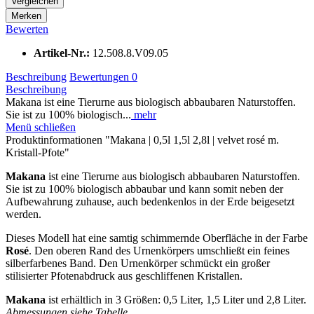
Vergleichen
Merken
Bewerten
Artikel-Nr.:
12.508.8.V09.05
Beschreibung
Bewertungen
0
Beschreibung
Makana ist eine Tierurne aus biologisch abbaubaren Naturstoffen.
Sie ist zu 100% biologisch...
mehr
Menü schließen
Produktinformationen "Makana | 0,5l 1,5l 2,8l | velvet rosé m.
Kristall-Pfote"
Makana
ist eine Tierurne aus biologisch abbaubaren Naturstoffen.
Sie ist zu 100% biologisch abbaubar und kann somit neben der
Aufbewahrung zuhause, auch bedenkenlos in der Erde beigesetzt
werden.
Dieses Modell hat eine samtig schimmernde Oberfläche in der Farbe
Rosé
. Den oberen Rand des Urnenkörpers umschließt ein feines
silberfarbenes Band. Den Urnenkörper schmückt ein großer
stilisierter Pfotenabdruck aus geschliffenen Kristallen.
Makana
ist erhältlich in 3 Größen: 0,5 Liter, 1,5 Liter und 2,8 Liter.
Abmessungen siehe Tabelle.