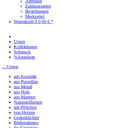
Adressen
Zahlungsarten
Bestellungen
Merkzettel
Warenkorb
0
0,00 € *
Urnen
Kollektionen
Schmuck
%Angebote
... Urnen
aus Keramik
aus Porzellan
aus Metall
aus Holz
aus Marmor
Naturstoffurnen
mit Pfötchen
von Herzen
Gedenklichter
Bilderrahmen
für Kleintiere