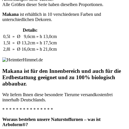
Alle Größen dieser Serie haben dieselben Proportionen.
Makana
ist erhältlich in 10 verschiedenen Farben und
unterschiedlichen Dekoren.
Details:
0,5l
»
Ø
9,6cm
»
h
13,0cm
1,5l
»
Ø
13,2cm
»
h
17,5cm
2,8l
»
Ø
16,0cm
»
h
21,0cm
Makana ist für den Innenbereich und auch für die
Erdbestattung geeignet und zu 100% biologisch
abbaubar.
Wir liefern Ihnen diese besondere Tierurne versandkostenfrei
innerhalb Deutschlands.
* * * * * * * * * * * * * * *
Woraus bestehen unsere Naturstoffurnen – was ist
Arboform®?