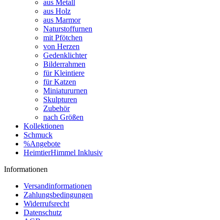
aus Metall
aus Holz
aus Marmor
Naturstoffurnen
mit Pfötchen
von Herzen
Gedenklichter
Bilderrahmen
für Kleintiere
für Katzen
Miniatururnen
Skulpturen
Zubehör
nach Größen
Kollektionen
Schmuck
%Angebote
HeimtierHimmel Inklusiv
Informationen
Versandinformationen
Zahlungsbedingungen
Widerrufsrecht
Datenschutz