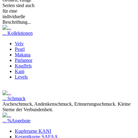
Serien sind auch
für eine
individuelle
Beschriftung...
... Kollektionen
Velv
Pearl
Makana
Pärlamor
Knuffels
Kani
Levels
... Schmuck
Ascheschmuck, Andenkenschmuck, Erinnerungsschmuck. Kleine
Sterne der Verbundenheit.
... %Angebote
Kupferurne KANI
Keramikurne SAFAA