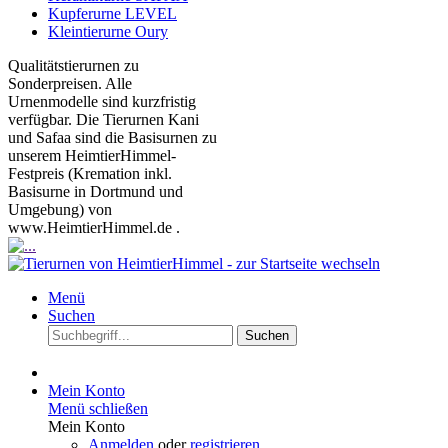
Kupferurne LEVEL
Kleintierurne Oury
Qualitätstierurnen zu
Sonderpreisen. Alle
Urnenmodelle sind kurzfristig
verfügbar. Die Tierurnen Kani
und Safaa sind die Basisurnen zu
unserem HeimtierHimmel-
Festpreis (Kremation inkl.
Basisurne in Dortmund und
Umgebung) von
www.HeimtierHimmel.de .
Menü
Suchen
Suchen
Mein Konto
Menü schließen
Mein Konto
Anmelden
oder
registrieren