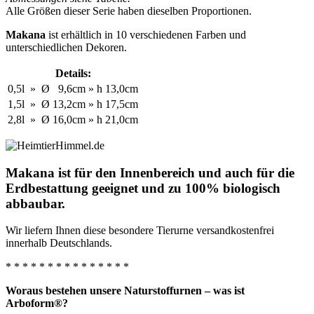
Alle Größen dieser Serie haben dieselben Proportionen.
Makana
ist erhältlich in 10 verschiedenen Farben und
unterschiedlichen Dekoren.
Details:
0,5l
»
Ø
9,6cm
»
h
13,0cm
1,5l
»
Ø
13,2cm
»
h
17,5cm
2,8l
»
Ø
16,0cm
»
h
21,0cm
Makana ist für den Innenbereich und auch für die
Erdbestattung geeignet und zu 100% biologisch
abbaubar.
Wir liefern Ihnen diese besondere Tierurne versandkostenfrei
innerhalb Deutschlands.
* * * * * * * * * * * * * * *
Woraus bestehen unsere Naturstoffurnen – was ist
Arboform®?