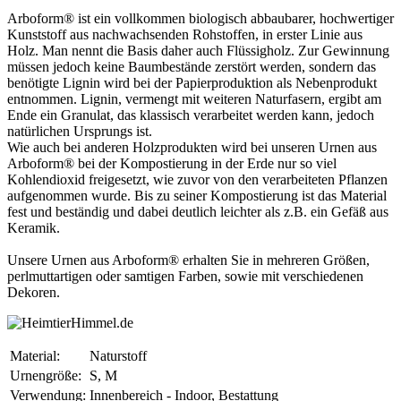
Arboform® ist ein vollkommen biologisch abbaubarer, hochwertiger
Kunststoff aus nachwachsenden Rohstoffen, in erster Linie aus
Holz. Man nennt die Basis daher auch Flüssigholz. Zur Gewinnung
müssen jedoch keine Baumbestände zerstört werden, sondern das
benötigte Lignin wird bei der Papierproduktion als Nebenprodukt
entnommen. Lignin, vermengt mit weiteren Naturfasern, ergibt am
Ende ein Granulat, das klassisch verarbeitet werden kann, jedoch
natürlichen Ursprungs ist.
Wie auch bei anderen Holzprodukten wird bei unseren Urnen aus
Arboform® bei der Kompostierung in der Erde nur so viel
Kohlendioxid freigesetzt, wie zuvor von den verarbeiteten Pflanzen
aufgenommen wurde. Bis zu seiner Kompostierung ist das Material
fest und beständig und dabei deutlich leichter als z.B. ein Gefäß aus
Keramik.
Unsere Urnen aus Arboform® erhalten Sie in mehreren Größen,
perlmuttartigen oder samtigen Farben, sowie mit verschiedenen
Dekoren.
Material:
Naturstoff
Urnengröße:
S, M
Verwendung:
Innenbereich - Indoor, Bestattung