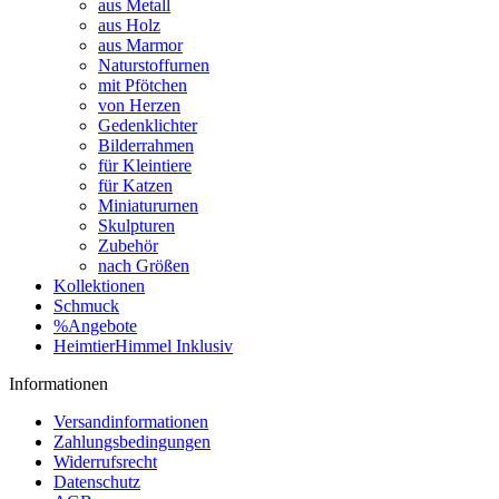
aus Metall
aus Holz
aus Marmor
Naturstoffurnen
mit Pfötchen
von Herzen
Gedenklichter
Bilderrahmen
für Kleintiere
für Katzen
Miniatururnen
Skulpturen
Zubehör
nach Größen
Kollektionen
Schmuck
%Angebote
HeimtierHimmel Inklusiv
Informationen
Versandinformationen
Zahlungsbedingungen
Widerrufsrecht
Datenschutz