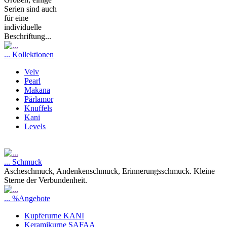
Serien sind auch
für eine
individuelle
Beschriftung...
... Kollektionen
Velv
Pearl
Makana
Pärlamor
Knuffels
Kani
Levels
... Schmuck
Ascheschmuck, Andenkenschmuck, Erinnerungsschmuck. Kleine
Sterne der Verbundenheit.
... %Angebote
Kupferurne KANI
Keramikurne SAFAA