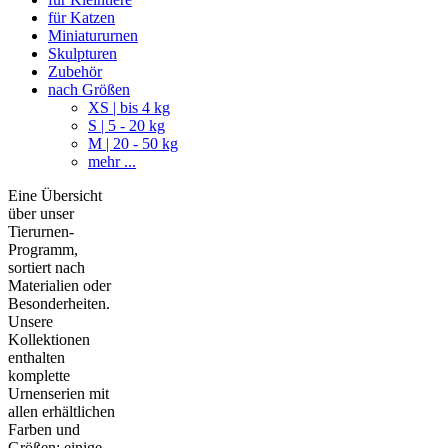
für Katzen
Miniatururnen
Skulpturen
Zubehör
nach Größen
XS | bis 4 kg
S | 5 - 20 kg
M | 20 - 50 kg
mehr ...
Eine Übersicht
über unser
Tierurnen-
Programm,
sortiert nach
Materialien oder
Besonderheiten.
Unsere
Kollektionen
enthalten
komplette
Urnenserien mit
allen erhältlichen
Farben und
Größen; einige