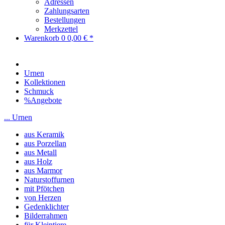
Adressen
Zahlungsarten
Bestellungen
Merkzettel
Warenkorb
0
0,00 € *
Urnen
Kollektionen
Schmuck
%Angebote
... Urnen
aus Keramik
aus Porzellan
aus Metall
aus Holz
aus Marmor
Naturstoffurnen
mit Pfötchen
von Herzen
Gedenklichter
Bilderrahmen
für Kleintiere