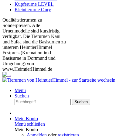
Kupferurne LEVEL
Kleintierurne Oury
Qualitätstierurnen zu
Sonderpreisen. Alle
Urnenmodelle sind kurzfristig
verfügbar. Die Tierurnen Kani
und Safaa sind die Basisurnen zu
unserem HeimtierHimmel-
Festpreis (Kremation inkl.
Basisurne in Dortmund und
Umgebung) von
www.HeimtierHimmel.de .
Menü
Suchen
Suchen
Mein Konto
Menü schließen
Mein Konto
Anmelden
oder
registrieren