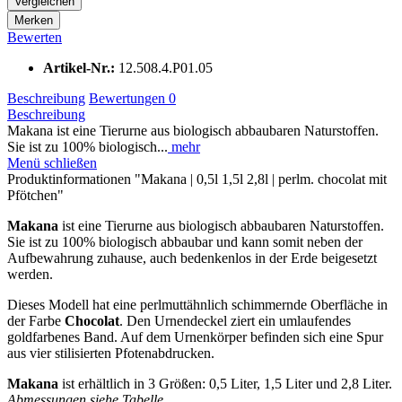
Vergleichen
Merken
Bewerten
Artikel-Nr.:
12.508.4.P01.05
Beschreibung
Bewertungen
0
Beschreibung
Makana ist eine Tierurne aus biologisch abbaubaren Naturstoffen.
Sie ist zu 100% biologisch...
mehr
Menü schließen
Produktinformationen "Makana | 0,5l 1,5l 2,8l | perlm. chocolat mit
Pfötchen"
Makana
ist eine Tierurne aus biologisch abbaubaren Naturstoffen.
Sie ist zu 100% biologisch abbaubar und kann somit neben der
Aufbewahrung zuhause, auch bedenkenlos in der Erde beigesetzt
werden.
Dieses Modell hat eine perlmuttähnlich schimmernde Oberfläche in
der Farbe
Chocolat
. Den Urnendeckel ziert ein umlaufendes
goldfarbenes Band. Auf dem Urnenkörper befinden sich eine Spur
aus vier stilisierten Pfotenabdrucken.
Makana
ist erhältlich in 3 Größen: 0,5 Liter, 1,5 Liter und 2,8 Liter.
Abmessungen siehe Tabelle.