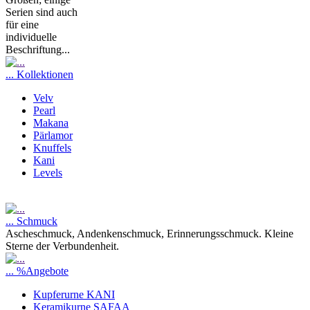
Serien sind auch
für eine
individuelle
Beschriftung...
... Kollektionen
Velv
Pearl
Makana
Pärlamor
Knuffels
Kani
Levels
... Schmuck
Ascheschmuck, Andenkenschmuck, Erinnerungsschmuck. Kleine
Sterne der Verbundenheit.
... %Angebote
Kupferurne KANI
Keramikurne SAFAA