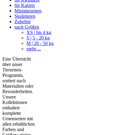
für Katzen
Miniatururnen
Skulpturen
Zubehör
nach Größen
XS | bis 4 kg
S | 5 - 20 kg
M | 20 - 50 kg
mehr ...
Eine Übersicht
über unser
Tierurnen-
Programm,
sortiert nach
Materialien oder
Besonderheiten.
Unsere
Kollektionen
enthalten
komplette
Urnenserien mit
allen erhältlichen
Farben und
Größen; einige