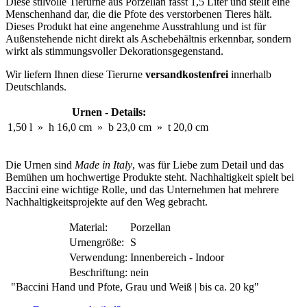
Diese stilvolle Tierurne aus Porzellan fasst 1,5 Liter und stellt eine
Menschenhand dar, die die Pfote des verstorbenen Tieres hält.
Dieses Produkt hat eine angenehme Ausstrahlung und ist für
Außenstehende nicht direkt als Aschebehältnis erkennbar, sondern
wirkt als stimmungsvoller Dekorationsgegenstand.
Wir liefern Ihnen diese Tierurne
versandkostenfrei
innerhalb
Deutschlands.
Urnen - Details:
1,50 l
»
h 16,0 cm
»
b 23,0 cm
»
t 20,0 cm
Die Urnen sind
Made in Italy
, was für Liebe zum Detail und das
Bemühen um hochwertige Produkte steht. Nachhaltigkeit spielt bei
Baccini eine wichtige Rolle, und das Unternehmen hat mehrere
Nachhaltigkeitsprojekte auf den Weg gebracht.
Material:
Porzellan
Urnengröße:
S
Verwendung:
Innenbereich - Indoor
Beschriftung:
nein
"Baccini Hand und Pfote, Grau und Weiß | bis ca. 20 kg"