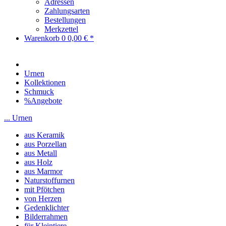
Adressen
Zahlungsarten
Bestellungen
Merkzettel
Warenkorb
0
0,00 € *
Urnen
Kollektionen
Schmuck
%Angebote
... Urnen
aus Keramik
aus Porzellan
aus Metall
aus Holz
aus Marmor
Naturstoffurnen
mit Pfötchen
von Herzen
Gedenklichter
Bilderrahmen
für Kleintiere