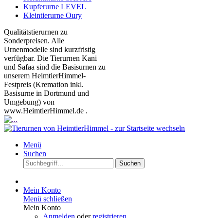
Kupferurne LEVEL
Kleintierurne Oury
Qualitätstierurnen zu
Sonderpreisen. Alle
Urnenmodelle sind kurzfristig
verfügbar. Die Tierurnen Kani
und Safaa sind die Basisurnen zu
unserem HeimtierHimmel-
Festpreis (Kremation inkl.
Basisurne in Dortmund und
Umgebung) von
www.HeimtierHimmel.de .
Menü
Suchen
Suchen
Mein Konto
Menü schließen
Mein Konto
Anmelden
oder
registrieren