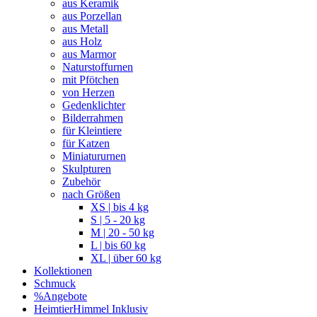
aus Keramik
aus Porzellan
aus Metall
aus Holz
aus Marmor
Naturstoffurnen
mit Pfötchen
von Herzen
Gedenklichter
Bilderrahmen
für Kleintiere
für Katzen
Miniatururnen
Skulpturen
Zubehör
nach Größen
XS | bis 4 kg
S | 5 - 20 kg
M | 20 - 50 kg
L | bis 60 kg
XL | über 60 kg
Kollektionen
Schmuck
%Angebote
HeimtierHimmel Inklusiv