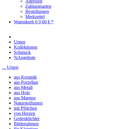
Adressen
Zahlungsarten
Bestellungen
Merkzettel
Warenkorb
0
0,00 € *
Urnen
Kollektionen
Schmuck
%Angebote
... Urnen
aus Keramik
aus Porzellan
aus Metall
aus Holz
aus Marmor
Naturstoffurnen
mit Pfötchen
von Herzen
Gedenklichter
Bilderrahmen
für Kleintiere