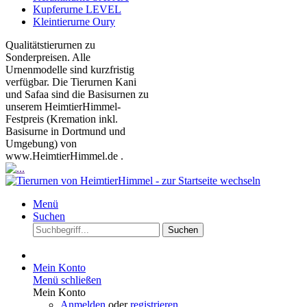
Kupferurne LEVEL
Kleintierurne Oury
Qualitätstierurnen zu
Sonderpreisen. Alle
Urnenmodelle sind kurzfristig
verfügbar. Die Tierurnen Kani
und Safaa sind die Basisurnen zu
unserem HeimtierHimmel-
Festpreis (Kremation inkl.
Basisurne in Dortmund und
Umgebung) von
www.HeimtierHimmel.de .
Menü
Suchen
Suchen
Mein Konto
Menü schließen
Mein Konto
Anmelden
oder
registrieren