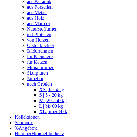
aus Keramik
aus Porzellan
aus Metall
aus Holz
aus Marmor
Naturstoffurnen
mit Pfötchen
von Herzen
Gedenklichter
Bilderrahmen
für Kleintiere
für Katzen
Miniatururnen
Skulpturen
Zubehör
nach Größen
XS | bis 4 kg
S | 5 - 20 kg
M | 20 - 50 kg
L | bis 60 kg
XL | über 60 kg
Kollektionen
Schmuck
%Angebote
HeimtierHimmel Inklusiv