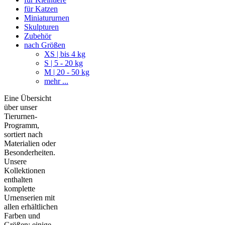
für Katzen
Miniatururnen
Skulpturen
Zubehör
nach Größen
XS | bis 4 kg
S | 5 - 20 kg
M | 20 - 50 kg
mehr ...
Eine Übersicht
über unser
Tierurnen-
Programm,
sortiert nach
Materialien oder
Besonderheiten.
Unsere
Kollektionen
enthalten
komplette
Urnenserien mit
allen erhältlichen
Farben und
Größen; einige