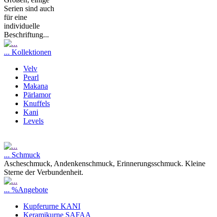
Serien sind auch
für eine
individuelle
Beschriftung...
... Kollektionen
Velv
Pearl
Makana
Pärlamor
Knuffels
Kani
Levels
... Schmuck
Ascheschmuck, Andenkenschmuck, Erinnerungsschmuck. Kleine
Sterne der Verbundenheit.
... %Angebote
Kupferurne KANI
Keramikurne SAFAA