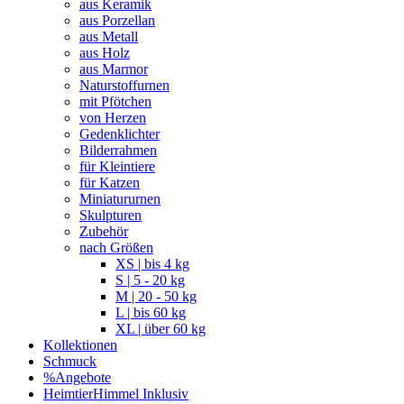
aus Keramik
aus Porzellan
aus Metall
aus Holz
aus Marmor
Naturstoffurnen
mit Pfötchen
von Herzen
Gedenklichter
Bilderrahmen
für Kleintiere
für Katzen
Miniatururnen
Skulpturen
Zubehör
nach Größen
XS | bis 4 kg
S | 5 - 20 kg
M | 20 - 50 kg
L | bis 60 kg
XL | über 60 kg
Kollektionen
Schmuck
%Angebote
HeimtierHimmel Inklusiv