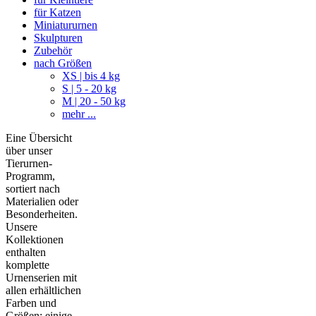
für Katzen
Miniatururnen
Skulpturen
Zubehör
nach Größen
XS | bis 4 kg
S | 5 - 20 kg
M | 20 - 50 kg
mehr ...
Eine Übersicht
über unser
Tierurnen-
Programm,
sortiert nach
Materialien oder
Besonderheiten.
Unsere
Kollektionen
enthalten
komplette
Urnenserien mit
allen erhältlichen
Farben und
Größen; einige