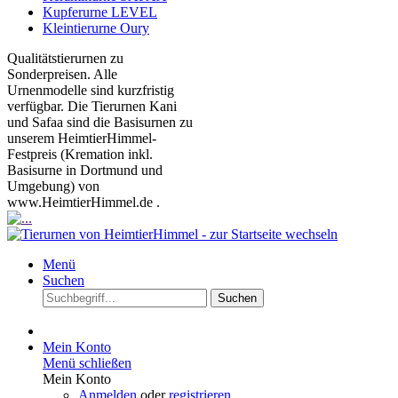
Kupferurne LEVEL
Kleintierurne Oury
Qualitätstierurnen zu
Sonderpreisen. Alle
Urnenmodelle sind kurzfristig
verfügbar. Die Tierurnen Kani
und Safaa sind die Basisurnen zu
unserem HeimtierHimmel-
Festpreis (Kremation inkl.
Basisurne in Dortmund und
Umgebung) von
www.HeimtierHimmel.de .
Menü
Suchen
Suchen
Mein Konto
Menü schließen
Mein Konto
Anmelden
oder
registrieren