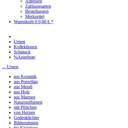
Adressen
Zahlungsarten
Bestellungen
Merkzettel
Warenkorb
0
0,00 € *
Urnen
Kollektionen
Schmuck
%Angebote
... Urnen
aus Keramik
aus Porzellan
aus Metall
aus Holz
aus Marmor
Naturstoffurnen
mit Pfötchen
von Herzen
Gedenklichter
Bilderrahmen
für Kleintiere