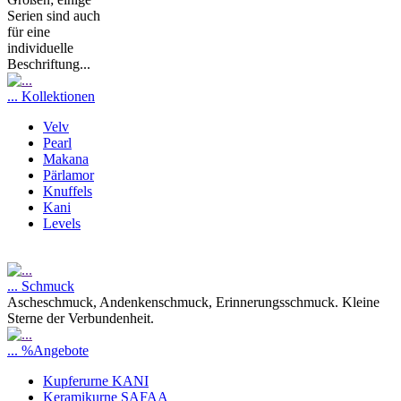
Serien sind auch
für eine
individuelle
Beschriftung...
... Kollektionen
Velv
Pearl
Makana
Pärlamor
Knuffels
Kani
Levels
... Schmuck
Ascheschmuck, Andenkenschmuck, Erinnerungsschmuck. Kleine
Sterne der Verbundenheit.
... %Angebote
Kupferurne KANI
Keramikurne SAFAA