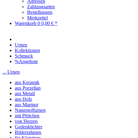
Adressen
Zahlungsarten
Bestellungen
Merkzettel
Warenkorb
0
0,00 € *
Urnen
Kollektionen
Schmuck
%Angebote
... Urnen
aus Keramik
aus Porzellan
aus Metall
aus Holz
aus Marmor
Naturstoffurnen
mit Pfötchen
von Herzen
Gedenklichter
Bilderrahmen
für Kleintiere