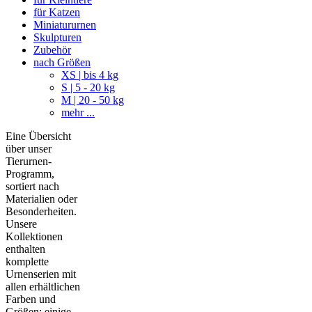
für Katzen
Miniatururnen
Skulpturen
Zubehör
nach Größen
XS | bis 4 kg
S | 5 - 20 kg
M | 20 - 50 kg
mehr ...
Eine Übersicht
über unser
Tierurnen-
Programm,
sortiert nach
Materialien oder
Besonderheiten.
Unsere
Kollektionen
enthalten
komplette
Urnenserien mit
allen erhältlichen
Farben und
Größen; einige