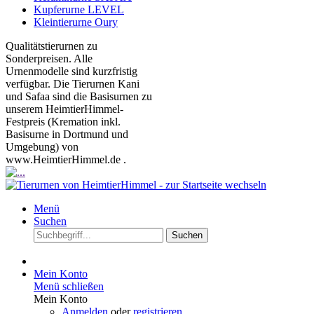
Kupferurne LEVEL
Kleintierurne Oury
Qualitätstierurnen zu
Sonderpreisen. Alle
Urnenmodelle sind kurzfristig
verfügbar. Die Tierurnen Kani
und Safaa sind die Basisurnen zu
unserem HeimtierHimmel-
Festpreis (Kremation inkl.
Basisurne in Dortmund und
Umgebung) von
www.HeimtierHimmel.de .
Menü
Suchen
Suchen
Mein Konto
Menü schließen
Mein Konto
Anmelden
oder
registrieren