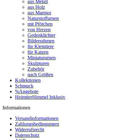
aus Metall
aus Holz
aus Marmor
Naturstoffurnen
mit Pfötchen
von Herzen
Gedenklichter
Bilderrahmen
für Kleintiere
für Katzen
Miniatururnen
Skulpturen
Zubehör
nach Größen
Kollektionen
Schmuck
%Angebote
HeimtierHimmel Inklusiv
Informationen
Versandinformationen
Zahlungsbedingungen
Widerrufsrecht
Datenschutz