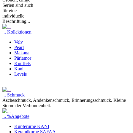
Serien sind auch
für eine
individuelle
Beschriftung...
... Kollektionen
Velv
Pearl
Makana
Pärlamor
Knuffels
Kani
Levels
... Schmuck
Ascheschmuck, Andenkenschmuck, Erinnerungsschmuck. Kleine
Sterne der Verbundenheit.
... %Angebote
Kupferurne KANI
Keramikurne SAFAA