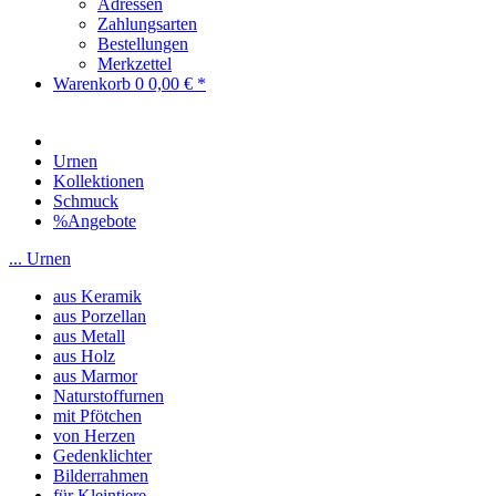
Adressen
Zahlungsarten
Bestellungen
Merkzettel
Warenkorb
0
0,00 € *
Urnen
Kollektionen
Schmuck
%Angebote
... Urnen
aus Keramik
aus Porzellan
aus Metall
aus Holz
aus Marmor
Naturstoffurnen
mit Pfötchen
von Herzen
Gedenklichter
Bilderrahmen
für Kleintiere