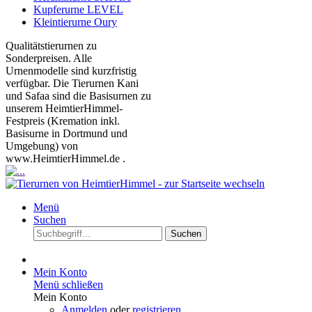
Kupferurne LEVEL
Kleintierurne Oury
Qualitätstierurnen zu
Sonderpreisen. Alle
Urnenmodelle sind kurzfristig
verfügbar. Die Tierurnen Kani
und Safaa sind die Basisurnen zu
unserem HeimtierHimmel-
Festpreis (Kremation inkl.
Basisurne in Dortmund und
Umgebung) von
www.HeimtierHimmel.de .
Menü
Suchen
Suchen
Mein Konto
Menü schließen
Mein Konto
Anmelden
oder
registrieren