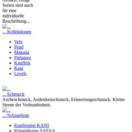
Serien sind auch
für eine
individuelle
Beschriftung...
... Kollektionen
Velv
Pearl
Makana
Pärlamor
Knuffels
Kani
Levels
... Schmuck
Ascheschmuck, Andenkenschmuck, Erinnerungsschmuck. Kleine
Sterne der Verbundenheit.
... %Angebote
Kupferurne KANI
Keramikurne SAFAA