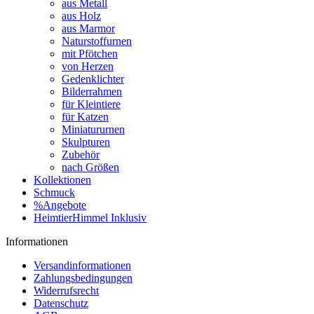
aus Metall
aus Holz
aus Marmor
Naturstoffurnen
mit Pfötchen
von Herzen
Gedenklichter
Bilderrahmen
für Kleintiere
für Katzen
Miniatururnen
Skulpturen
Zubehör
nach Größen
Kollektionen
Schmuck
%Angebote
HeimtierHimmel Inklusiv
Informationen
Versandinformationen
Zahlungsbedingungen
Widerrufsrecht
Datenschutz