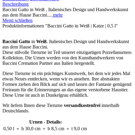
Beschreibung
Baccini Gatto in Weiß . Italienisches Design und Handwerkskunst
aus dem Hause Baccini....
mehr
Menü schließen
Produktinformationen "Baccini Gatto in Weiß | Katze | 0,5 l"
Baccini Gatto
in
Weiß
. Italienisches Design und Handwerkskunst
aus dem Hause Baccini.
Diese stilvolle Tierurne ist Teil unserer einzigartigen Porzellanurnen-
Kollektion. Die Urnen werden von den Kunsthandwerkern von
Baccini Cremation Partner aus Italien hergestellt.
Diese Tierurne ist ein prächtiges Kunstwerk, bei dem wir jedes Mal
etwas Neues entdecken, wenn wir es ansehen. Ihre abstrakten
Formen ziehen den Blick auf sich und lassen der Fantasie genügend
Freiraum für die Erinnerungen an das eigene verstorbene Haustier.
Diese Urne ist auch in Dunkelgrau erhältlich.
Wir liefern Ihnen diese Tierurne
versandkostenfrei
innerhalb
Deutschlands.
Urnen - Details:
0,50 l
»
h 30,0 cm
»
b 8,5 cm
»
t 9,0 cm