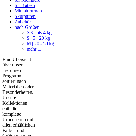
für Katzen
Miniatururnen
Skulpturen
Zubehör
nach Größen
XS | bis 4 kg
S | 5 - 20 kg
M | 20 - 50 kg
mehr ...
Eine Übersicht
über unser
Tierurnen-
Programm,
sortiert nach
Materialien oder
Besonderheiten.
Unsere
Kollektionen
enthalten
komplette
Urnenserien mit
allen erhältlichen
Farben und
Größen; einige