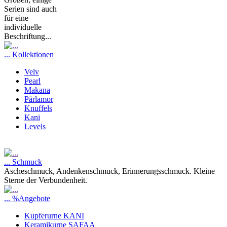
Serien sind auch
für eine
individuelle
Beschriftung...
... Kollektionen
Velv
Pearl
Makana
Pärlamor
Knuffels
Kani
Levels
... Schmuck
Ascheschmuck, Andenkenschmuck, Erinnerungsschmuck. Kleine
Sterne der Verbundenheit.
... %Angebote
Kupferurne KANI
Keramikurne SAFAA