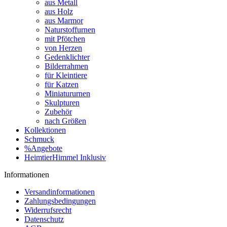
aus Metall
aus Holz
aus Marmor
Naturstoffurnen
mit Pfötchen
von Herzen
Gedenklichter
Bilderrahmen
für Kleintiere
für Katzen
Miniatururnen
Skulpturen
Zubehör
nach Größen
Kollektionen
Schmuck
%Angebote
HeimtierHimmel Inklusiv
Informationen
Versandinformationen
Zahlungsbedingungen
Widerrufsrecht
Datenschutz