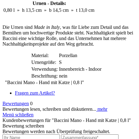
Urnen - Details:
0,80 l
»
h 13,5 cm
»
b 14,5 cm
»
t 13,0 cm
Die Urnen sind
Made in Italy
, was für Liebe zum Detail und das
Bemühen um hochwertige Produkte steht. Nachhaltigkeit spielt bei
Baccini eine wichtige Rolle, und das Unternehmen hat mehrere
Nachhaltigkeitsprojekte auf den Weg gebracht.
Material:
Porzellan
Urnengröße:
S
Verwendung:
Innenbereich - Indoor
Beschriftung:
nein
"Baccini Mano - Hand mit Katze | 0,8 l"
Fragen zum Artikel?
Bewertungen
0
Bewertungen lesen, schreiben und diskutieren...
mehr
Menü schließen
Kundenbewertungen für "Baccini Mano - Hand mit Katze | 0,8 l"
Bewertung schreiben
Bewertungen werden nach Überprüfung freigeschaltet.