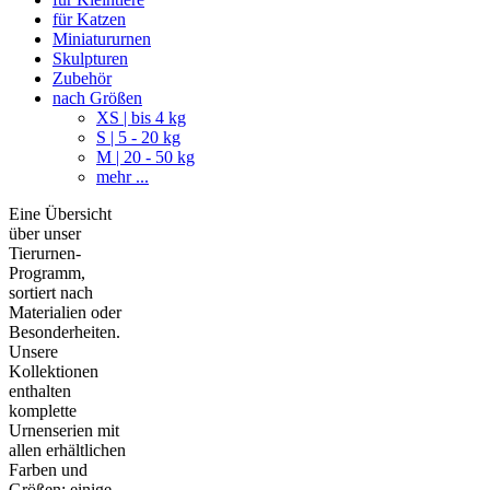
für Katzen
Miniatururnen
Skulpturen
Zubehör
nach Größen
XS | bis 4 kg
S | 5 - 20 kg
M | 20 - 50 kg
mehr ...
Eine Übersicht
über unser
Tierurnen-
Programm,
sortiert nach
Materialien oder
Besonderheiten.
Unsere
Kollektionen
enthalten
komplette
Urnenserien mit
allen erhältlichen
Farben und
Größen; einige