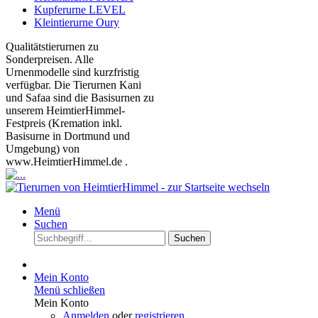
Kupferurne LEVEL
Kleintierurne Oury
Qualitätstierurnen zu
Sonderpreisen. Alle
Urnenmodelle sind kurzfristig
verfügbar. Die Tierurnen Kani
und Safaa sind die Basisurnen zu
unserem HeimtierHimmel-
Festpreis (Kremation inkl.
Basisurne in Dortmund und
Umgebung) von
www.HeimtierHimmel.de .
Menü
Suchen
Suchen
Mein Konto
Menü schließen
Mein Konto
Anmelden
oder
registrieren