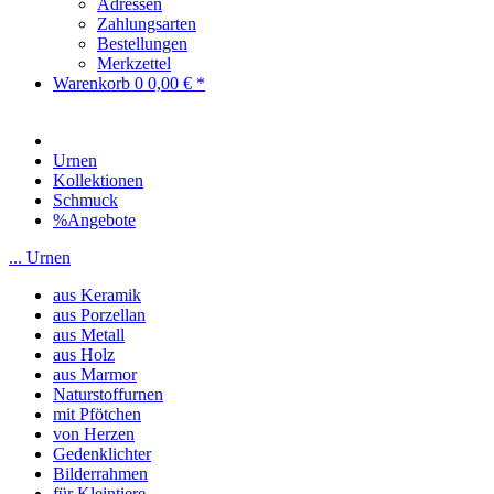
Adressen
Zahlungsarten
Bestellungen
Merkzettel
Warenkorb
0
0,00 € *
Urnen
Kollektionen
Schmuck
%Angebote
... Urnen
aus Keramik
aus Porzellan
aus Metall
aus Holz
aus Marmor
Naturstoffurnen
mit Pfötchen
von Herzen
Gedenklichter
Bilderrahmen
für Kleintiere