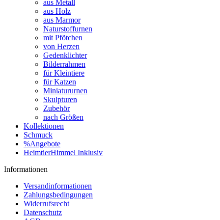
aus Metall
aus Holz
aus Marmor
Naturstoffurnen
mit Pfötchen
von Herzen
Gedenklichter
Bilderrahmen
für Kleintiere
für Katzen
Miniatururnen
Skulpturen
Zubehör
nach Größen
Kollektionen
Schmuck
%Angebote
HeimtierHimmel Inklusiv
Informationen
Versandinformationen
Zahlungsbedingungen
Widerrufsrecht
Datenschutz