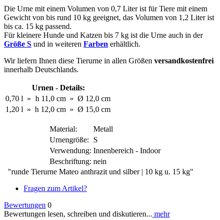
Die Urne mit einem Volumen von 0,7 Liter ist für Tiere mit einem
Gewicht von bis rund 10 kg geeignet, das Volumen von 1,2 Liter ist
bis ca. 15 kg passend.
Für kleinere Hunde und Katzen bis 7 kg ist die Urne auch in der
Größe S
und in weiteren
Farben
erhältlich.
Wir liefern Ihnen diese Tierurne in allen Größen
versandkostenfrei
innerhalb Deutschlands.
Urnen - Details:
0,70 l
»
h 11,0 cm
»
Ø 12,0 cm
1,20 l
»
h 12,0 cm
»
Ø 15,0 cm
Material:
Metall
Urnengröße:
S
Verwendung:
Innenbereich - Indoor
Beschriftung:
nein
"runde Tierurne Mateo anthrazit und silber | 10 kg u. 15 kg"
Fragen zum Artikel?
Bewertungen
0
Bewertungen lesen, schreiben und diskutieren...
mehr