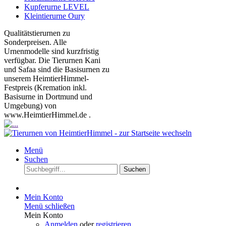
Kupferurne LEVEL
Kleintierurne Oury
Qualitätstierurnen zu
Sonderpreisen. Alle
Urnenmodelle sind kurzfristig
verfügbar. Die Tierurnen Kani
und Safaa sind die Basisurnen zu
unserem HeimtierHimmel-
Festpreis (Kremation inkl.
Basisurne in Dortmund und
Umgebung) von
www.HeimtierHimmel.de .
Menü
Suchen
Suchen
Mein Konto
Menü schließen
Mein Konto
Anmelden
oder
registrieren