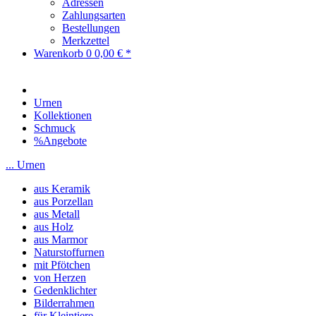
Adressen
Zahlungsarten
Bestellungen
Merkzettel
Warenkorb
0
0,00 € *
Urnen
Kollektionen
Schmuck
%Angebote
... Urnen
aus Keramik
aus Porzellan
aus Metall
aus Holz
aus Marmor
Naturstoffurnen
mit Pfötchen
von Herzen
Gedenklichter
Bilderrahmen
für Kleintiere