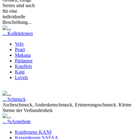
Serien sind auch
für eine
individuelle
Beschriftung...
... Kollektionen
Velv
Pearl
Makana
Pärlamor
Knuffels
Kani
Levels
... Schmuck
Ascheschmuck, Andenkenschmuck, Erinnerungsschmuck. Kleine
Sterne der Verbundenheit.
... %Angebote
Kupferurne KANI
Keramikurne SAFAA