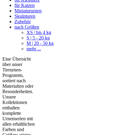
für Katzen
Miniatururnen
Skulpturen
Zubehör
nach Größen
XS | bis 4 kg
S | 5 - 20 kg
M | 20 - 50 kg
mehr ...
Eine Übersicht
über unser
Tierurnen-
Programm,
sortiert nach
Materialien oder
Besonderheiten.
Unsere
Kollektionen
enthalten
komplette
Urnenserien mit
allen erhältlichen
Farben und
Größen; einige