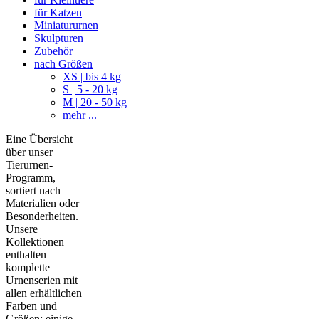
für Katzen
Miniatururnen
Skulpturen
Zubehör
nach Größen
XS | bis 4 kg
S | 5 - 20 kg
M | 20 - 50 kg
mehr ...
Eine Übersicht
über unser
Tierurnen-
Programm,
sortiert nach
Materialien oder
Besonderheiten.
Unsere
Kollektionen
enthalten
komplette
Urnenserien mit
allen erhältlichen
Farben und
Größen; einige