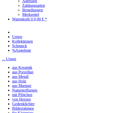
Adressen
Zahlungsarten
Bestellungen
Merkzettel
Warenkorb
0
0,00 € *
Urnen
Kollektionen
Schmuck
%Angebote
... Urnen
aus Keramik
aus Porzellan
aus Metall
aus Holz
aus Marmor
Naturstoffurnen
mit Pfötchen
von Herzen
Gedenklichter
Bilderrahmen
für Kleintiere