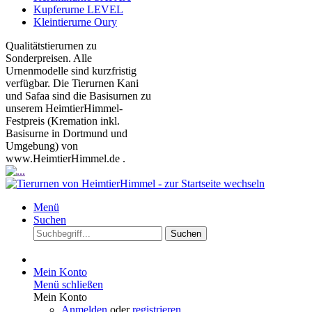
Kupferurne LEVEL
Kleintierurne Oury
Qualitätstierurnen zu
Sonderpreisen. Alle
Urnenmodelle sind kurzfristig
verfügbar. Die Tierurnen Kani
und Safaa sind die Basisurnen zu
unserem HeimtierHimmel-
Festpreis (Kremation inkl.
Basisurne in Dortmund und
Umgebung) von
www.HeimtierHimmel.de .
Menü
Suchen
Suchen
Mein Konto
Menü schließen
Mein Konto
Anmelden
oder
registrieren