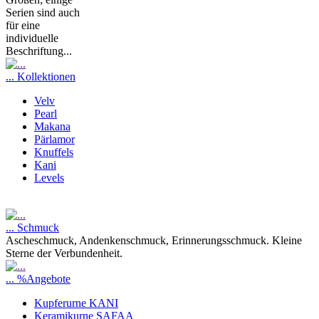
Serien sind auch
für eine
individuelle
Beschriftung...
... Kollektionen
Velv
Pearl
Makana
Pärlamor
Knuffels
Kani
Levels
... Schmuck
Ascheschmuck, Andenkenschmuck, Erinnerungsschmuck. Kleine
Sterne der Verbundenheit.
... %Angebote
Kupferurne KANI
Keramikurne SAFAA