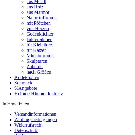
aus Metall
aus Holz
aus Marmor
Naturstoffurnen
mit Pfötchen
von Herzen
Gedenklichter
Bilderrahmen
für Kleintiere
für Katzen
Miniatururnen
Skulpturen
Zubehör
nach Größen
Kollektionen
Schmuck
%Angebote
HeimtierHimmel Inklusiv
Informationen
Versandinformationen
Zahlungsbedingungen
Widerrufsrecht
Datenschutz