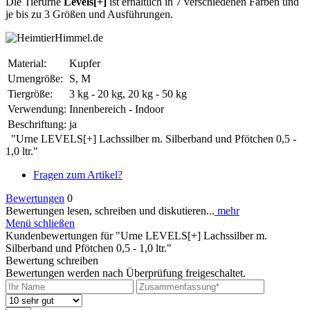
Die Tierurne
Levels[+]
ist erhältlich in 7 verschiedenen Farben und
je bis zu 3 Größen und Ausführungen.
Material:
Kupfer
Urnengröße:
S, M
Tiergröße:
3 kg - 20 kg, 20 kg - 50 kg
Verwendung:
Innenbereich - Indoor
Beschriftung:
ja
"Urne LEVELS[+] Lachssilber m. Silberband und Pfötchen 0,5 -
1,0 ltr."
Fragen zum Artikel?
Bewertungen
0
Bewertungen lesen, schreiben und diskutieren...
mehr
Menü schließen
Kundenbewertungen für "Urne LEVELS[+] Lachssilber m.
Silberband und Pfötchen 0,5 - 1,0 ltr."
Bewertung schreiben
Bewertungen werden nach Überprüfung freigeschaltet.