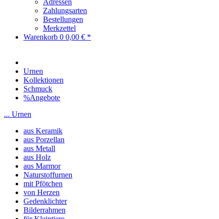
Adressen
Zahlungsarten
Bestellungen
Merkzettel
Warenkorb
0
0,00 € *
Urnen
Kollektionen
Schmuck
%Angebote
... Urnen
aus Keramik
aus Porzellan
aus Metall
aus Holz
aus Marmor
Naturstoffurnen
mit Pfötchen
von Herzen
Gedenklichter
Bilderrahmen
für Kleintiere