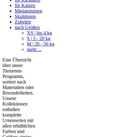
für Katzen
Miniatururnen
Skulpturen
Zubehör
nach Größen
XS | bis 4 kg
S | 5 - 20 kg
M | 20 - 50 kg
mehr ...
Eine Übersicht
über unser
Tierurnen-
Programm,
sortiert nach
Materialien oder
Besonderheiten.
Unsere
Kollektionen
enthalten
komplette
Urnenserien mit
allen erhältlichen
Farben und
Größen; einige