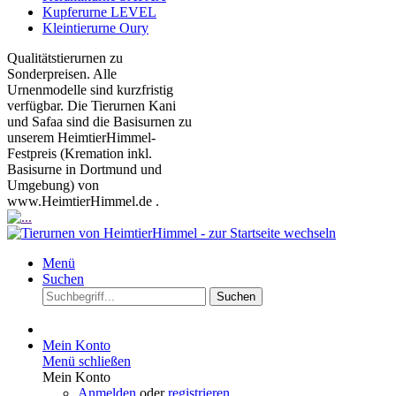
Kupferurne LEVEL
Kleintierurne Oury
Qualitätstierurnen zu
Sonderpreisen. Alle
Urnenmodelle sind kurzfristig
verfügbar. Die Tierurnen Kani
und Safaa sind die Basisurnen zu
unserem HeimtierHimmel-
Festpreis (Kremation inkl.
Basisurne in Dortmund und
Umgebung) von
www.HeimtierHimmel.de .
Menü
Suchen
Suchen
Mein Konto
Menü schließen
Mein Konto
Anmelden
oder
registrieren