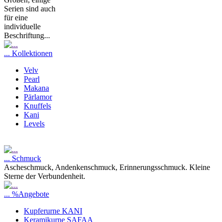
Serien sind auch
für eine
individuelle
Beschriftung...
... Kollektionen
Velv
Pearl
Makana
Pärlamor
Knuffels
Kani
Levels
... Schmuck
Ascheschmuck, Andenkenschmuck, Erinnerungsschmuck. Kleine
Sterne der Verbundenheit.
... %Angebote
Kupferurne KANI
Keramikurne SAFAA