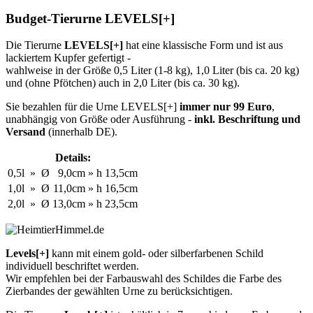
Budget-Tierurne
LEVELS[+]
Die Tierurne
LEVELS[+]
hat eine klassische Form und ist aus
lackiertem Kupfer gefertigt -
wahlweise in der Größe 0,5 Liter (1-8 kg), 1,0 Liter (bis ca. 20 kg)
und (ohne Pfötchen) auch in 2,0 Liter (bis ca. 30 kg).
Sie bezahlen für die Urne LEVELS[+]
immer nur 99 Euro
,
unabhängig von Größe oder Ausführung -
inkl. Beschriftung und
Versand
(innerhalb DE).
Details:
0,5l
»
Ø
9,0cm
»
h
13,5cm
1,0l
»
Ø
11,0cm
»
h
16,5cm
2,0l
»
Ø
13,0cm
»
h
23,5cm
Levels[+]
kann mit einem gold- oder silberfarbenen Schild
individuell beschriftet werden.
Wir empfehlen bei der Farbauswahl des Schildes die Farbe des
Zierbandes der gewählten Urne zu berücksichtigen.