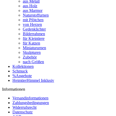
aus Metall
aus Holz
aus Marmor
Naturstoffurnen
mit Pfötchen
von Herzen
Gedenklichter
Bilderrahmen
für Kleintiere
für Katzen
Miniatururnen
Skulpturen
Zubehör
nach Größen
Kollektionen
Schmuck
%Angebote
HeimtierHimmel Inklusiv
Informationen
Versandinformationen
Zahlungsbedingungen
Widerrufsrecht
Datenschutz