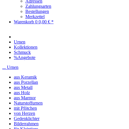
Adressen
Zahlungsarten
Bestellungen
Merkzettel
Warenkorb
0
0,00 € *
Urnen
Kollektionen
Schmuck
%Angebote
... Urnen
aus Keramik
aus Porzellan
aus Metall
aus Holz
aus Marmor
Naturstoffurnen
mit Pfötchen
von Herzen
Gedenklichter
Bilderrahmen
für Kleintiere