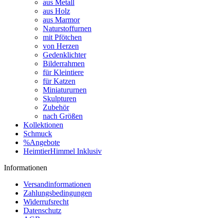
aus Metall
aus Holz
aus Marmor
Naturstoffurnen
mit Pfötchen
von Herzen
Gedenklichter
Bilderrahmen
für Kleintiere
für Katzen
Miniatururnen
Skulpturen
Zubehör
nach Größen
Kollektionen
Schmuck
%Angebote
HeimtierHimmel Inklusiv
Informationen
Versandinformationen
Zahlungsbedingungen
Widerrufsrecht
Datenschutz