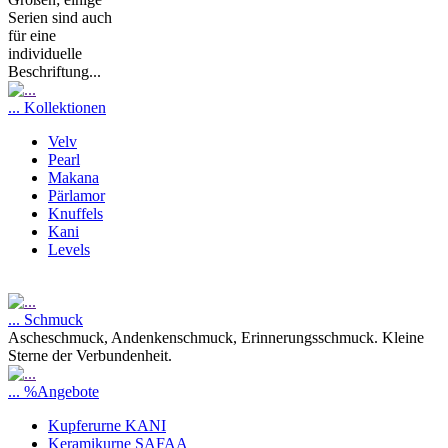
Serien sind auch
für eine
individuelle
Beschriftung...
... Kollektionen
Velv
Pearl
Makana
Pärlamor
Knuffels
Kani
Levels
... Schmuck
Ascheschmuck, Andenkenschmuck, Erinnerungsschmuck. Kleine
Sterne der Verbundenheit.
... %Angebote
Kupferurne KANI
Keramikurne SAFAA