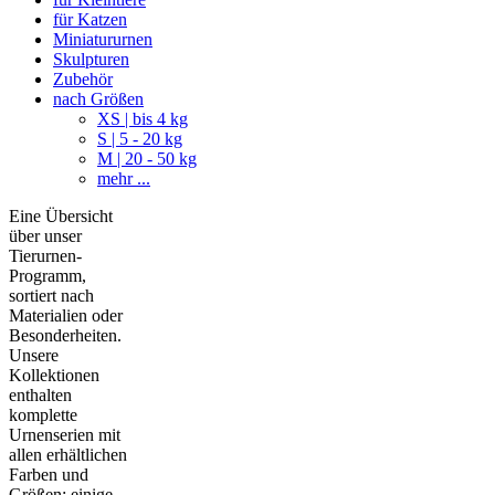
für Katzen
Miniatururnen
Skulpturen
Zubehör
nach Größen
XS | bis 4 kg
S | 5 - 20 kg
M | 20 - 50 kg
mehr ...
Eine Übersicht
über unser
Tierurnen-
Programm,
sortiert nach
Materialien oder
Besonderheiten.
Unsere
Kollektionen
enthalten
komplette
Urnenserien mit
allen erhältlichen
Farben und
Größen; einige