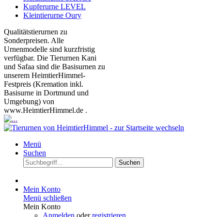
Kupferurne LEVEL
Kleintierurne Oury
Qualitätstierurnen zu
Sonderpreisen. Alle
Urnenmodelle sind kurzfristig
verfügbar. Die Tierurnen Kani
und Safaa sind die Basisurnen zu
unserem HeimtierHimmel-
Festpreis (Kremation inkl.
Basisurne in Dortmund und
Umgebung) von
www.HeimtierHimmel.de .
Menü
Suchen
Suchen
Mein Konto
Menü schließen
Mein Konto
Anmelden
oder
registrieren