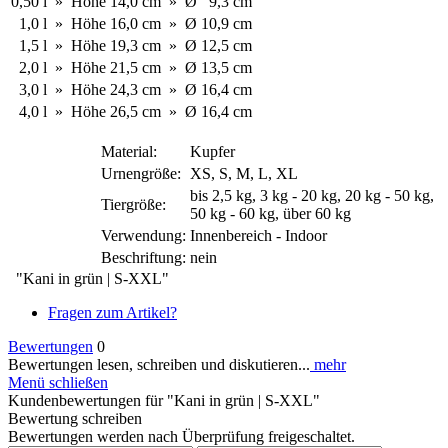
0,50
l
»
Höhe
14,0
cm
»
Ø
9,3
cm
1,0
l
»
Höhe
16,0
cm
»
Ø
10,9
cm
1,5
l
»
Höhe
19,3
cm
»
Ø
12,5
cm
2,0
l
»
Höhe
21,5
cm
»
Ø
13,5
cm
3,0
l
»
Höhe
24,3
cm
»
Ø
16,4
cm
4,0
l
»
Höhe
26,5
cm
»
Ø
16,4
cm
Material:
Kupfer
Urnengröße:
XS, S, M, L, XL
bis 2,5 kg, 3 kg - 20 kg, 20 kg - 50 kg,
Tiergröße:
50 kg - 60 kg, über 60 kg
Verwendung:
Innenbereich - Indoor
Beschriftung:
nein
"Kani in grün | S-XXL"
Fragen zum Artikel?
Bewertungen
0
Bewertungen lesen, schreiben und diskutieren...
mehr
Menü schließen
Kundenbewertungen für "Kani in grün | S-XXL"
Bewertung schreiben
Bewertungen werden nach Überprüfung freigeschaltet.