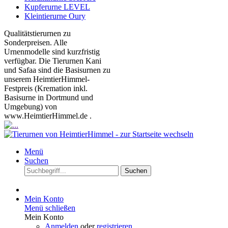
Kupferurne LEVEL
Kleintierurne Oury
Qualitätstierurnen zu
Sonderpreisen. Alle
Urnenmodelle sind kurzfristig
verfügbar. Die Tierurnen Kani
und Safaa sind die Basisurnen zu
unserem HeimtierHimmel-
Festpreis (Kremation inkl.
Basisurne in Dortmund und
Umgebung) von
www.HeimtierHimmel.de .
Menü
Suchen
Suchen
Mein Konto
Menü schließen
Mein Konto
Anmelden
oder
registrieren