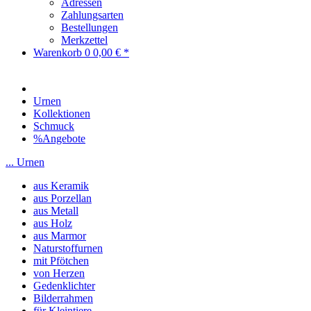
Adressen
Zahlungsarten
Bestellungen
Merkzettel
Warenkorb
0
0,00 € *
Urnen
Kollektionen
Schmuck
%Angebote
... Urnen
aus Keramik
aus Porzellan
aus Metall
aus Holz
aus Marmor
Naturstoffurnen
mit Pfötchen
von Herzen
Gedenklichter
Bilderrahmen
für Kleintiere