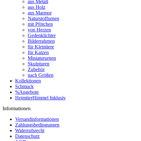
aus Metall
aus Holz
aus Marmor
Naturstoffurnen
mit Pfötchen
von Herzen
Gedenklichter
Bilderrahmen
für Kleintiere
für Katzen
Miniatururnen
Skulpturen
Zubehör
nach Größen
Kollektionen
Schmuck
%Angebote
HeimtierHimmel Inklusiv
Informationen
Versandinformationen
Zahlungsbedingungen
Widerrufsrecht
Datenschutz