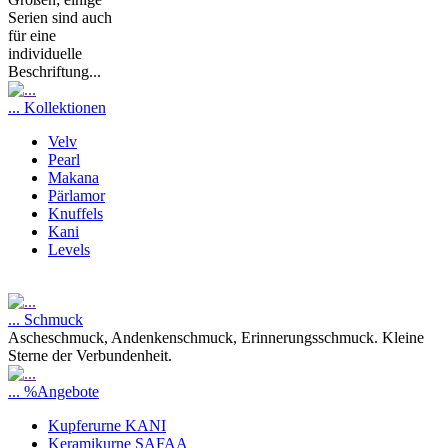
Serien sind auch
für eine
individuelle
Beschriftung...
... Kollektionen
Velv
Pearl
Makana
Pärlamor
Knuffels
Kani
Levels
... Schmuck
Ascheschmuck, Andenkenschmuck, Erinnerungsschmuck. Kleine
Sterne der Verbundenheit.
... %Angebote
Kupferurne KANI
Keramikurne SAFAA