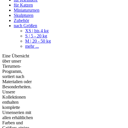
für Katzen
Miniatururnen
Skulpturen
Zubehör
nach Größen
XS | bis 4 kg
S | 5 - 20 kg
M | 20 - 50 kg
mehr ...
Eine Übersicht
über unser
Tierurnen-
Programm,
sortiert nach
Materialien oder
Besonderheiten.
Unsere
Kollektionen
enthalten
komplette
Urnenserien mit
allen erhältlichen
Farben und
Größen; einige