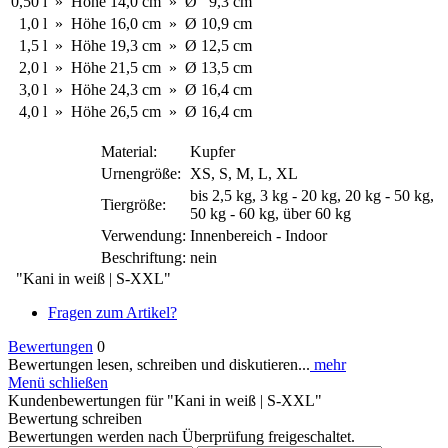
0,50
l
»
Höhe
14,0
cm
»
Ø
9,3
cm
1,0
l
»
Höhe
16,0
cm
»
Ø
10,9
cm
1,5
l
»
Höhe
19,3
cm
»
Ø
12,5
cm
2,0
l
»
Höhe
21,5
cm
»
Ø
13,5
cm
3,0
l
»
Höhe
24,3
cm
»
Ø
16,4
cm
4,0
l
»
Höhe
26,5
cm
»
Ø
16,4
cm
Material:
Kupfer
Urnengröße:
XS, S, M, L, XL
bis 2,5 kg, 3 kg - 20 kg, 20 kg - 50 kg,
Tiergröße:
50 kg - 60 kg, über 60 kg
Verwendung:
Innenbereich - Indoor
Beschriftung:
nein
"Kani in weiß | S-XXL"
Fragen zum Artikel?
Bewertungen
0
Bewertungen lesen, schreiben und diskutieren...
mehr
Menü schließen
Kundenbewertungen für "Kani in weiß | S-XXL"
Bewertung schreiben
Bewertungen werden nach Überprüfung freigeschaltet.