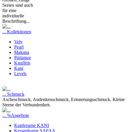
Serien sind auch
für eine
individuelle
Beschriftung...
... Kollektionen
Velv
Pearl
Makana
Pärlamor
Knuffels
Kani
Levels
... Schmuck
Ascheschmuck, Andenkenschmuck, Erinnerungsschmuck. Kleine
Sterne der Verbundenheit.
... %Angebote
Kupferurne KANI
Keramikurne SAFAA