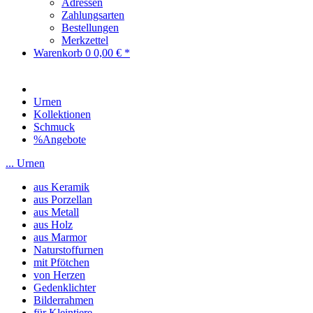
Adressen
Zahlungsarten
Bestellungen
Merkzettel
Warenkorb
0
0,00 € *
Urnen
Kollektionen
Schmuck
%Angebote
... Urnen
aus Keramik
aus Porzellan
aus Metall
aus Holz
aus Marmor
Naturstoffurnen
mit Pfötchen
von Herzen
Gedenklichter
Bilderrahmen
für Kleintiere