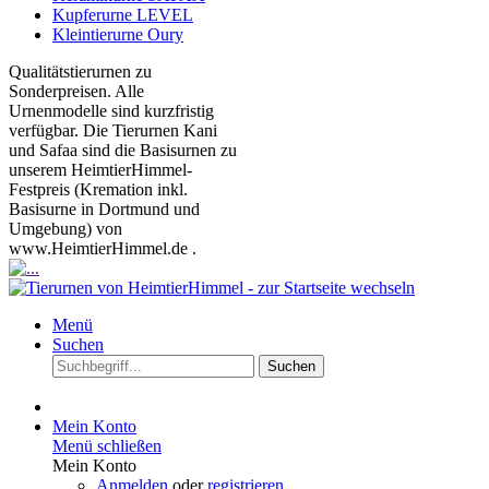
Kupferurne LEVEL
Kleintierurne Oury
Qualitätstierurnen zu
Sonderpreisen. Alle
Urnenmodelle sind kurzfristig
verfügbar. Die Tierurnen Kani
und Safaa sind die Basisurnen zu
unserem HeimtierHimmel-
Festpreis (Kremation inkl.
Basisurne in Dortmund und
Umgebung) von
www.HeimtierHimmel.de .
Menü
Suchen
Suchen
Mein Konto
Menü schließen
Mein Konto
Anmelden
oder
registrieren