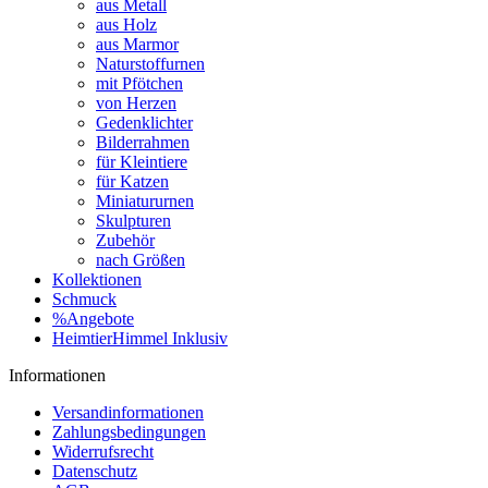
aus Metall
aus Holz
aus Marmor
Naturstoffurnen
mit Pfötchen
von Herzen
Gedenklichter
Bilderrahmen
für Kleintiere
für Katzen
Miniatururnen
Skulpturen
Zubehör
nach Größen
Kollektionen
Schmuck
%Angebote
HeimtierHimmel Inklusiv
Informationen
Versandinformationen
Zahlungsbedingungen
Widerrufsrecht
Datenschutz