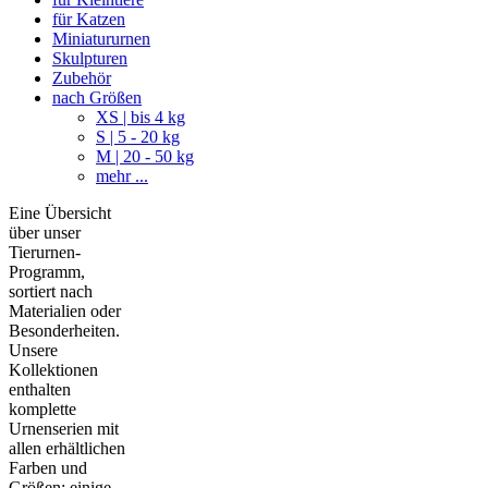
für Katzen
Miniatururnen
Skulpturen
Zubehör
nach Größen
XS | bis 4 kg
S | 5 - 20 kg
M | 20 - 50 kg
mehr ...
Eine Übersicht
über unser
Tierurnen-
Programm,
sortiert nach
Materialien oder
Besonderheiten.
Unsere
Kollektionen
enthalten
komplette
Urnenserien mit
allen erhältlichen
Farben und
Größen; einige