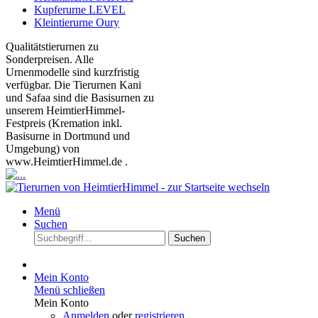
Kupferurne LEVEL
Kleintierurne Oury
Qualitätstierurnen zu
Sonderpreisen. Alle
Urnenmodelle sind kurzfristig
verfügbar. Die Tierurnen Kani
und Safaa sind die Basisurnen zu
unserem HeimtierHimmel-
Festpreis (Kremation inkl.
Basisurne in Dortmund und
Umgebung) von
www.HeimtierHimmel.de .
Menü
Suchen
Suchen
Mein Konto
Menü schließen
Mein Konto
Anmelden
oder
registrieren