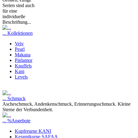
Serien sind auch
für eine
individuelle
Beschriftung...
... Kollektionen
Velv
Pearl
Makana
Pärlamor
Knuffels
Kani
Levels
... Schmuck
Ascheschmuck, Andenkenschmuck, Erinnerungsschmuck. Kleine
Sterne der Verbundenheit.
... %Angebote
Kupferurne KANI
Keramikurne SAFAA