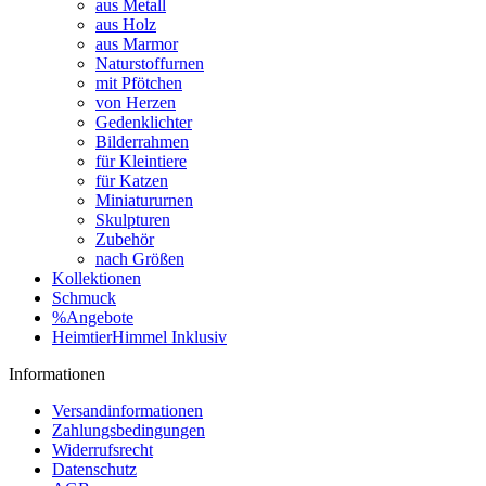
aus Metall
aus Holz
aus Marmor
Naturstoffurnen
mit Pfötchen
von Herzen
Gedenklichter
Bilderrahmen
für Kleintiere
für Katzen
Miniatururnen
Skulpturen
Zubehör
nach Größen
Kollektionen
Schmuck
%Angebote
HeimtierHimmel Inklusiv
Informationen
Versandinformationen
Zahlungsbedingungen
Widerrufsrecht
Datenschutz