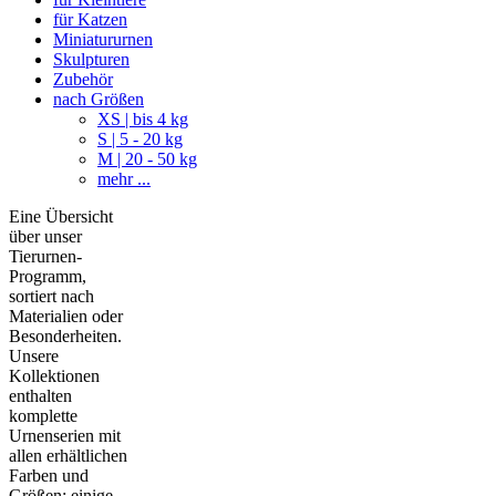
für Katzen
Miniatururnen
Skulpturen
Zubehör
nach Größen
XS | bis 4 kg
S | 5 - 20 kg
M | 20 - 50 kg
mehr ...
Eine Übersicht
über unser
Tierurnen-
Programm,
sortiert nach
Materialien oder
Besonderheiten.
Unsere
Kollektionen
enthalten
komplette
Urnenserien mit
allen erhältlichen
Farben und
Größen; einige