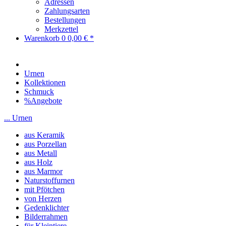
Adressen
Zahlungsarten
Bestellungen
Merkzettel
Warenkorb
0
0,00 € *
Urnen
Kollektionen
Schmuck
%Angebote
... Urnen
aus Keramik
aus Porzellan
aus Metall
aus Holz
aus Marmor
Naturstoffurnen
mit Pfötchen
von Herzen
Gedenklichter
Bilderrahmen
für Kleintiere