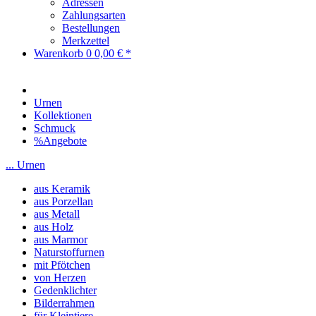
Adressen
Zahlungsarten
Bestellungen
Merkzettel
Warenkorb
0
0,00 € *
Urnen
Kollektionen
Schmuck
%Angebote
... Urnen
aus Keramik
aus Porzellan
aus Metall
aus Holz
aus Marmor
Naturstoffurnen
mit Pfötchen
von Herzen
Gedenklichter
Bilderrahmen
für Kleintiere