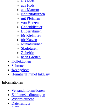
aus Metall
aus Holz
aus Marmor
Naturstoffurnen
mit Pfötchen
von Herzen
Gedenklichter
Bilderrahmen
für Kleintiere
für Katzen
Miniatururnen
Skulpturen
Zubehör
nach Größen
Kollektionen
Schmuck
%Angebote
HeimtierHimmel Inklusiv
Informationen
Versandinformationen
Zahlungsbedingungen
Widerrufsrecht
Datenschutz