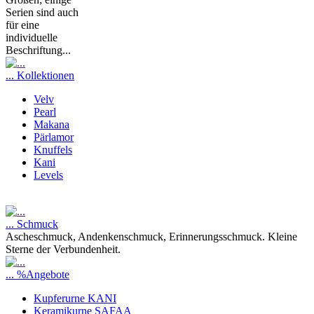
Serien sind auch
für eine
individuelle
Beschriftung...
... Kollektionen
Velv
Pearl
Makana
Pärlamor
Knuffels
Kani
Levels
... Schmuck
Ascheschmuck, Andenkenschmuck, Erinnerungsschmuck. Kleine
Sterne der Verbundenheit.
... %Angebote
Kupferurne KANI
Keramikurne SAFAA