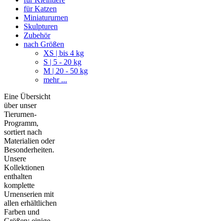
für Katzen
Miniatururnen
Skulpturen
Zubehör
nach Größen
XS | bis 4 kg
S | 5 - 20 kg
M | 20 - 50 kg
mehr ...
Eine Übersicht
über unser
Tierurnen-
Programm,
sortiert nach
Materialien oder
Besonderheiten.
Unsere
Kollektionen
enthalten
komplette
Urnenserien mit
allen erhältlichen
Farben und
Größen; einige