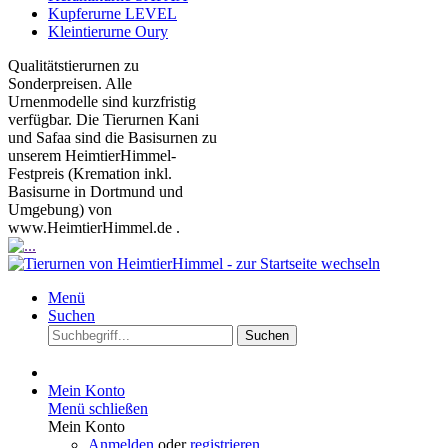
Kupferurne LEVEL
Kleintierurne Oury
Qualitätstierurnen zu
Sonderpreisen. Alle
Urnenmodelle sind kurzfristig
verfügbar. Die Tierurnen Kani
und Safaa sind die Basisurnen zu
unserem HeimtierHimmel-
Festpreis (Kremation inkl.
Basisurne in Dortmund und
Umgebung) von
www.HeimtierHimmel.de .
Menü
Suchen
Suchen
Mein Konto
Menü schließen
Mein Konto
Anmelden
oder
registrieren