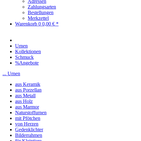
Adressen
Zahlungsarten
Bestellungen
Merkzettel
Warenkorb
0
0,00 € *
Urnen
Kollektionen
Schmuck
%Angebote
... Urnen
aus Keramik
aus Porzellan
aus Metall
aus Holz
aus Marmor
Naturstoffurnen
mit Pfötchen
von Herzen
Gedenklichter
Bilderrahmen
für Kleintiere