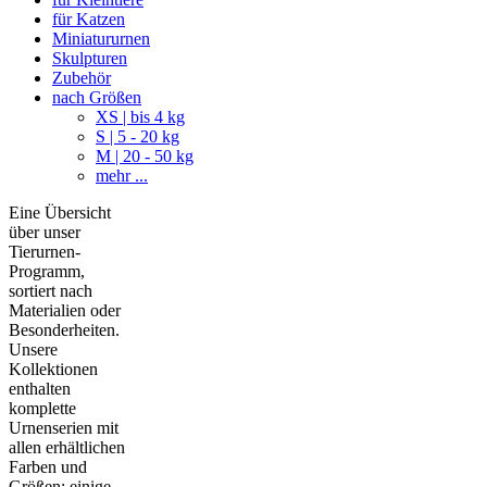
für Katzen
Miniatururnen
Skulpturen
Zubehör
nach Größen
XS | bis 4 kg
S | 5 - 20 kg
M | 20 - 50 kg
mehr ...
Eine Übersicht
über unser
Tierurnen-
Programm,
sortiert nach
Materialien oder
Besonderheiten.
Unsere
Kollektionen
enthalten
komplette
Urnenserien mit
allen erhältlichen
Farben und
Größen; einige