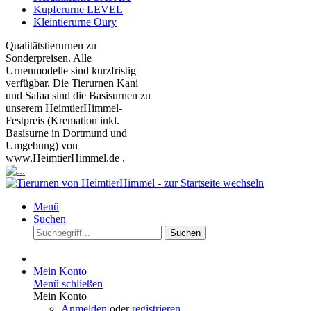
Kupferurne LEVEL
Kleintierurne Oury
Qualitätstierurnen zu
Sonderpreisen. Alle
Urnenmodelle sind kurzfristig
verfügbar. Die Tierurnen Kani
und Safaa sind die Basisurnen zu
unserem HeimtierHimmel-
Festpreis (Kremation inkl.
Basisurne in Dortmund und
Umgebung) von
www.HeimtierHimmel.de .
Menü
Suchen
Suchen
Mein Konto
Menü schließen
Mein Konto
Anmelden
oder
registrieren