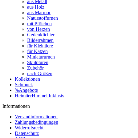
aus Metall
aus Holz
aus Marmor
Naturstoffurnen
mit Pfötchen
von Herzen
Gedenklichter
Bilderrahmen
für Kleintiere
für Katzen
Miniatururnen
Skulpturen
Zubehör
nach Größen
Kollektionen
Schmuck
%Angebote
HeimtierHimmel Inklusiv
Informationen
Versandinformationen
Zahlungsbedingungen
Widerrufsrecht
Datenschutz