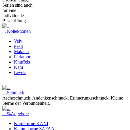
Serien sind auch
für eine
individuelle
Beschriftung...
... Kollektionen
Velv
Pearl
Makana
Pärlamor
Knuffels
Kani
Levels
... Schmuck
Ascheschmuck, Andenkenschmuck, Erinnerungsschmuck. Kleine
Sterne der Verbundenheit.
... %Angebote
Kupferurne KANI
Keramikurne SAFAA