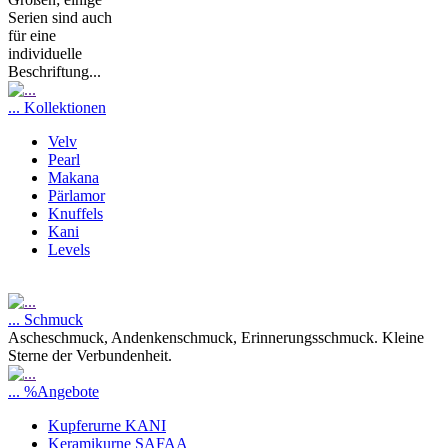
Serien sind auch
für eine
individuelle
Beschriftung...
... Kollektionen
Velv
Pearl
Makana
Pärlamor
Knuffels
Kani
Levels
... Schmuck
Ascheschmuck, Andenkenschmuck, Erinnerungsschmuck. Kleine
Sterne der Verbundenheit.
... %Angebote
Kupferurne KANI
Keramikurne SAFAA