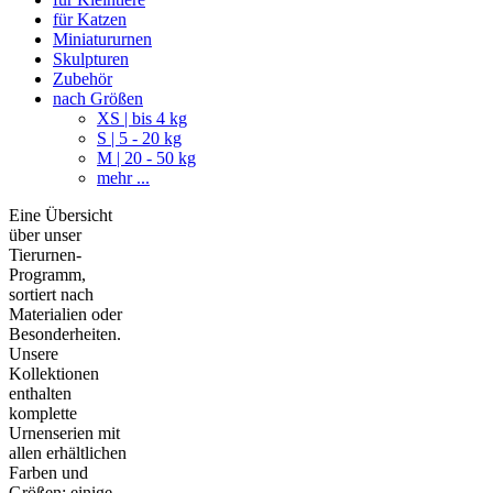
für Katzen
Miniatururnen
Skulpturen
Zubehör
nach Größen
XS | bis 4 kg
S | 5 - 20 kg
M | 20 - 50 kg
mehr ...
Eine Übersicht
über unser
Tierurnen-
Programm,
sortiert nach
Materialien oder
Besonderheiten.
Unsere
Kollektionen
enthalten
komplette
Urnenserien mit
allen erhältlichen
Farben und
Größen; einige