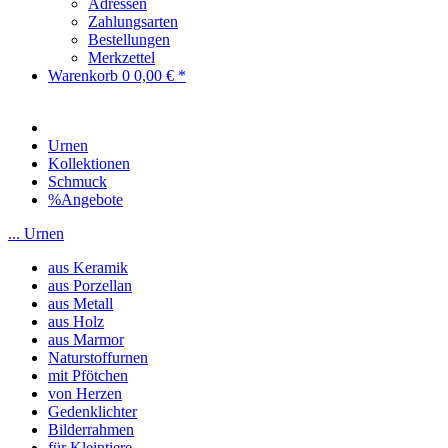
Adressen
Zahlungsarten
Bestellungen
Merkzettel
Warenkorb
0
0,00 € *
Urnen
Kollektionen
Schmuck
%Angebote
... Urnen
aus Keramik
aus Porzellan
aus Metall
aus Holz
aus Marmor
Naturstoffurnen
mit Pfötchen
von Herzen
Gedenklichter
Bilderrahmen
für Kleintiere