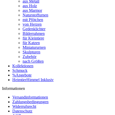
aus Metall
aus Holz
aus Marmor
Naturstoffurnen
mit Pfötchen
von Herzen
Gedenklichter
Bilderrahmen
für Kleintiere
für Katzen
Miniatururnen
Skulpturen
Zubehör
nach Größen
Kollektionen
Schmuck
%Angebote
HeimtierHimmel Inklusiv
Informationen
Versandinformationen
Zahlungsbedingungen
Widerrufsrecht
Datenschutz