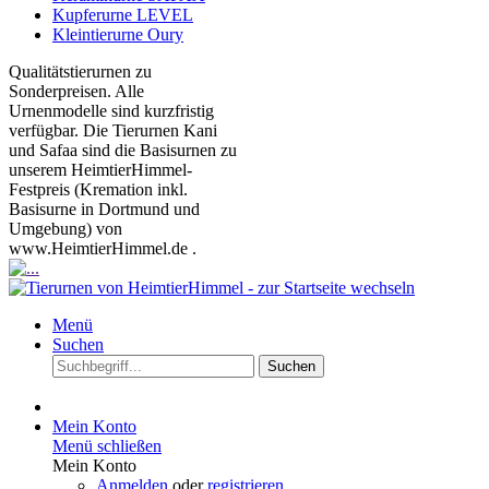
Kupferurne LEVEL
Kleintierurne Oury
Qualitätstierurnen zu
Sonderpreisen. Alle
Urnenmodelle sind kurzfristig
verfügbar. Die Tierurnen Kani
und Safaa sind die Basisurnen zu
unserem HeimtierHimmel-
Festpreis (Kremation inkl.
Basisurne in Dortmund und
Umgebung) von
www.HeimtierHimmel.de .
Menü
Suchen
Suchen
Mein Konto
Menü schließen
Mein Konto
Anmelden
oder
registrieren