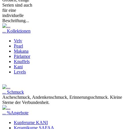
Serien sind auch
für eine
individuelle
Beschriftung...
... Kollektionen
Velv
Pearl
Makana
Pärlamor
Knuffels
Kani
Levels
... Schmuck
Ascheschmuck, Andenkenschmuck, Erinnerungsschmuck. Kleine
Sterne der Verbundenheit.
... %Angebote
Kupferurne KANI
Keramikurne SAFAA