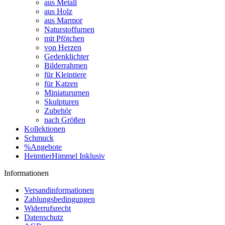
aus Metall
aus Holz
aus Marmor
Naturstoffurnen
mit Pfötchen
von Herzen
Gedenklichter
Bilderrahmen
für Kleintiere
für Katzen
Miniatururnen
Skulpturen
Zubehör
nach Größen
Kollektionen
Schmuck
%Angebote
HeimtierHimmel Inklusiv
Informationen
Versandinformationen
Zahlungsbedingungen
Widerrufsrecht
Datenschutz