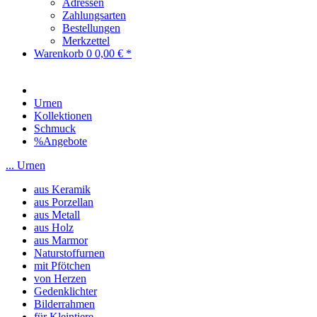
Adressen
Zahlungsarten
Bestellungen
Merkzettel
Warenkorb
0
0,00 € *
Urnen
Kollektionen
Schmuck
%Angebote
... Urnen
aus Keramik
aus Porzellan
aus Metall
aus Holz
aus Marmor
Naturstoffurnen
mit Pfötchen
von Herzen
Gedenklichter
Bilderrahmen
für Kleintiere