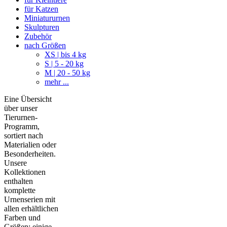
für Katzen
Miniatururnen
Skulpturen
Zubehör
nach Größen
XS | bis 4 kg
S | 5 - 20 kg
M | 20 - 50 kg
mehr ...
Eine Übersicht
über unser
Tierurnen-
Programm,
sortiert nach
Materialien oder
Besonderheiten.
Unsere
Kollektionen
enthalten
komplette
Urnenserien mit
allen erhältlichen
Farben und
Größen; einige