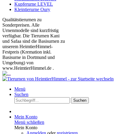
Kupferurne LEVEL
Kleintierurne Oury
Qualitätstierurnen zu
Sonderpreisen. Alle
Urnenmodelle sind kurzfristig
verfügbar. Die Tierurnen Kani
und Safaa sind die Basisurnen zu
unserem HeimtierHimmel-
Festpreis (Kremation inkl.
Basisurne in Dortmund und
Umgebung) von
www.HeimtierHimmel.de .
Menü
Suchen
Suchen
Mein Konto
Menü schließen
Mein Konto
Anmelden
oder
registrieren