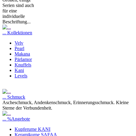
Serien sind auch
für eine
individuelle
Beschriftung...
... Kollektionen
Velv
Pearl
Makana
Pärlamor
Knuffels
Kani
Levels
... Schmuck
Ascheschmuck, Andenkenschmuck, Erinnerungsschmuck. Kleine
Sterne der Verbundenheit.
... %Angebote
Kupferurne KANI
Keramikurne SAFAA