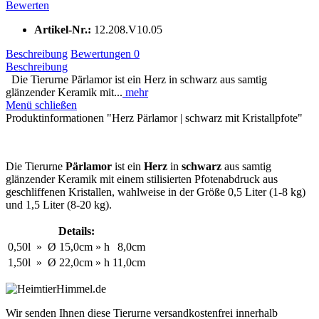
Bewerten
Artikel-Nr.:
12.208.V10.05
Beschreibung
Bewertungen
0
Beschreibung
Die Tierurne Pärlamor ist ein Herz in schwarz aus samtig
glänzender Keramik mit...
mehr
Menü schließen
Produktinformationen "Herz Pärlamor | schwarz mit Kristallpfote"
Die Tierurne
Pärlamor
ist ein
Herz
in
schwarz
aus samtig
glänzender Keramik mit einem stilisierten Pfotenabdruck aus
geschliffenen Kristallen, wahlweise in der Größe 0,5 Liter (1-8 kg)
und 1,5 Liter (8-20 kg).
Details:
0,50l
»
Ø
15,0cm
»
h
8,0cm
1,50l
»
Ø
22,0cm
»
h
11,0cm
Wir senden Ihnen diese Tierurne versandkostenfrei innerhalb