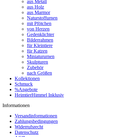
aus Metall
aus Holz
aus Marmor
Naturstoffurnen
mit Pfötchen
von Herzen
Gedenklichter
Bilderrahmen
für Kleintiere
für Katzen
Miniatururnen
Skulpturen
Zubehör
nach Größen
Kollektionen
Schmuck
%Angebote
HeimtierHimmel Inklusiv
Informationen
Versandinformationen
Zahlungsbedingungen
Widerrufsrecht
Datenschutz