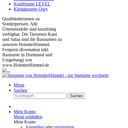
Kupferurne LEVEL
Kleintierurne Oury
Qualitätstierurnen zu
Sonderpreisen. Alle
Urnenmodelle sind kurzfristig
verfügbar. Die Tierurnen Kani
und Safaa sind die Basisurnen zu
unserem HeimtierHimmel-
Festpreis (Kremation inkl.
Basisurne in Dortmund und
Umgebung) von
www.HeimtierHimmel.de .
Menü
Suchen
Suchen
Mein Konto
Menü schließen
Mein Konto
Anmelden
oder
registrieren