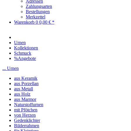
Adressen
Zahlungsarten
Bestellungen
Merkzettel
Warenkorb
0
0,00 € *
Urnen
Kollektionen
Schmuck
%Angebote
... Urnen
aus Keramik
aus Porzellan
aus Metall
aus Holz
aus Marmor
Naturstoffurnen
mit Pfötchen
von Herzen
Gedenklichter
Bilderrahmen
für Kleintiere