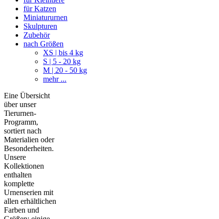
für Katzen
Miniatururnen
Skulpturen
Zubehör
nach Größen
XS | bis 4 kg
S | 5 - 20 kg
M | 20 - 50 kg
mehr ...
Eine Übersicht
über unser
Tierurnen-
Programm,
sortiert nach
Materialien oder
Besonderheiten.
Unsere
Kollektionen
enthalten
komplette
Urnenserien mit
allen erhältlichen
Farben und
Größen; einige