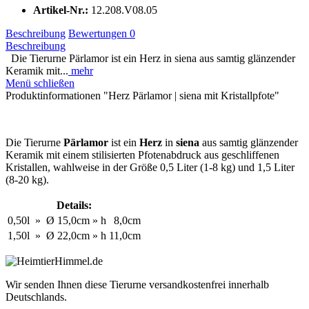
Artikel-Nr.:
12.208.V08.05
Beschreibung
Bewertungen
0
Beschreibung
Die Tierurne Pärlamor ist ein Herz in siena aus samtig glänzender
Keramik mit...
mehr
Menü schließen
Produktinformationen "Herz Pärlamor | siena mit Kristallpfote"
Die Tierurne
Pärlamor
ist ein
Herz
in
siena
aus samtig glänzender
Keramik mit einem stilisierten Pfotenabdruck aus geschliffenen
Kristallen, wahlweise in der Größe 0,5 Liter (1-8 kg) und 1,5 Liter
(8-20 kg).
Details:
0,50l
»
Ø
15,0cm
»
h
8,0cm
1,50l
»
Ø
22,0cm
»
h
11,0cm
Wir senden Ihnen diese Tierurne versandkostenfrei innerhalb
Deutschlands.