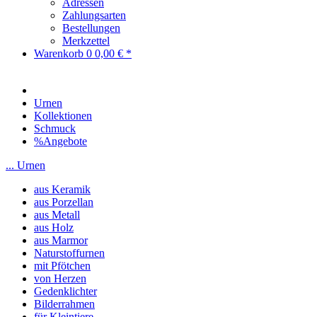
Adressen
Zahlungsarten
Bestellungen
Merkzettel
Warenkorb
0
0,00 € *
Urnen
Kollektionen
Schmuck
%Angebote
... Urnen
aus Keramik
aus Porzellan
aus Metall
aus Holz
aus Marmor
Naturstoffurnen
mit Pfötchen
von Herzen
Gedenklichter
Bilderrahmen
für Kleintiere