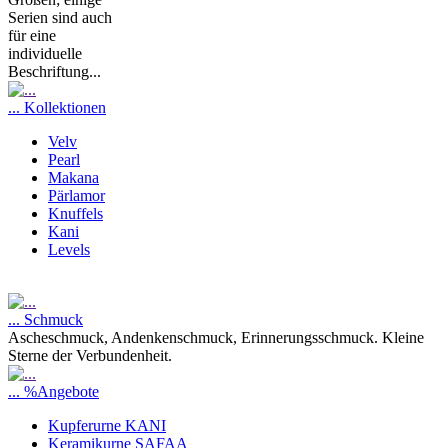
Serien sind auch
für eine
individuelle
Beschriftung...
... Kollektionen
Velv
Pearl
Makana
Pärlamor
Knuffels
Kani
Levels
... Schmuck
Ascheschmuck, Andenkenschmuck, Erinnerungsschmuck. Kleine
Sterne der Verbundenheit.
... %Angebote
Kupferurne KANI
Keramikurne SAFAA