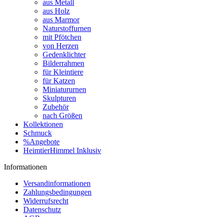
aus Metall
aus Holz
aus Marmor
Naturstoffurnen
mit Pfötchen
von Herzen
Gedenklichter
Bilderrahmen
für Kleintiere
für Katzen
Miniatururnen
Skulpturen
Zubehör
nach Größen
Kollektionen
Schmuck
%Angebote
HeimtierHimmel Inklusiv
Informationen
Versandinformationen
Zahlungsbedingungen
Widerrufsrecht
Datenschutz