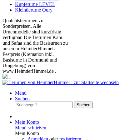
Kupferurne LEVEL
Kleintierurne Oury
Qualitätstierurnen zu
Sonderpreisen. Alle
Urnenmodelle sind kurzfristig
verfügbar. Die Tierurnen Kani
und Safaa sind die Basisurnen zu
unserem HeimtierHimmel-
Festpreis (Kremation inkl.
Basisurne in Dortmund und
Umgebung) von
www.HeimtierHimmel.de .
Menü
Suchen
Suchen
Mein Konto
Menü schließen
Mein Konto
Anmelden
oder
registrieren