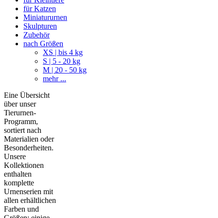
für Katzen
Miniatururnen
Skulpturen
Zubehör
nach Größen
XS | bis 4 kg
S | 5 - 20 kg
M | 20 - 50 kg
mehr ...
Eine Übersicht
über unser
Tierurnen-
Programm,
sortiert nach
Materialien oder
Besonderheiten.
Unsere
Kollektionen
enthalten
komplette
Urnenserien mit
allen erhältlichen
Farben und
Größen; einige