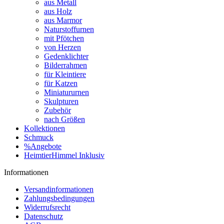
aus Metall
aus Holz
aus Marmor
Naturstoffurnen
mit Pfötchen
von Herzen
Gedenklichter
Bilderrahmen
für Kleintiere
für Katzen
Miniatururnen
Skulpturen
Zubehör
nach Größen
Kollektionen
Schmuck
%Angebote
HeimtierHimmel Inklusiv
Informationen
Versandinformationen
Zahlungsbedingungen
Widerrufsrecht
Datenschutz