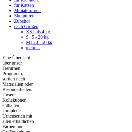
für Katzen
Miniatururnen
Skulpturen
Zubehör
nach Größen
XS | bis 4 kg
S | 5 - 20 kg
M | 20 - 50 kg
mehr ...
Eine Übersicht
über unser
Tierurnen-
Programm,
sortiert nach
Materialien oder
Besonderheiten.
Unsere
Kollektionen
enthalten
komplette
Urnenserien mit
allen erhältlichen
Farben und
Größen; einige