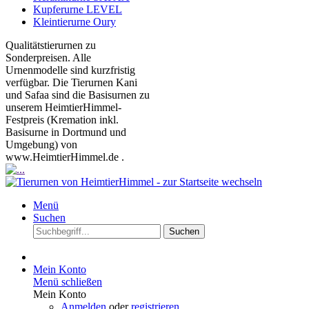
Kupferurne LEVEL
Kleintierurne Oury
Qualitätstierurnen zu
Sonderpreisen. Alle
Urnenmodelle sind kurzfristig
verfügbar. Die Tierurnen Kani
und Safaa sind die Basisurnen zu
unserem HeimtierHimmel-
Festpreis (Kremation inkl.
Basisurne in Dortmund und
Umgebung) von
www.HeimtierHimmel.de .
Menü
Suchen
Suchen
Mein Konto
Menü schließen
Mein Konto
Anmelden
oder
registrieren