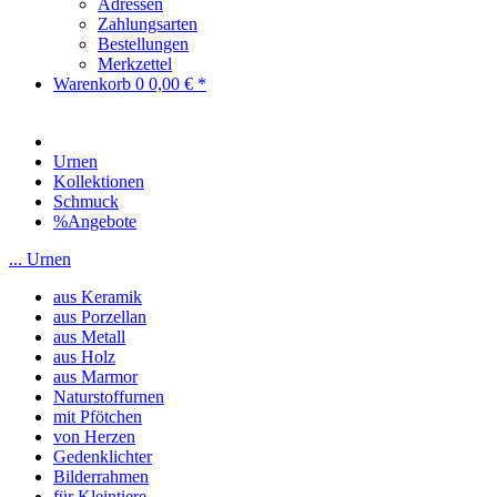
Adressen
Zahlungsarten
Bestellungen
Merkzettel
Warenkorb
0
0,00 € *
Urnen
Kollektionen
Schmuck
%Angebote
... Urnen
aus Keramik
aus Porzellan
aus Metall
aus Holz
aus Marmor
Naturstoffurnen
mit Pfötchen
von Herzen
Gedenklichter
Bilderrahmen
für Kleintiere