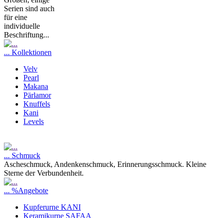
Serien sind auch
für eine
individuelle
Beschriftung...
... Kollektionen
Velv
Pearl
Makana
Pärlamor
Knuffels
Kani
Levels
... Schmuck
Ascheschmuck, Andenkenschmuck, Erinnerungsschmuck. Kleine
Sterne der Verbundenheit.
... %Angebote
Kupferurne KANI
Keramikurne SAFAA