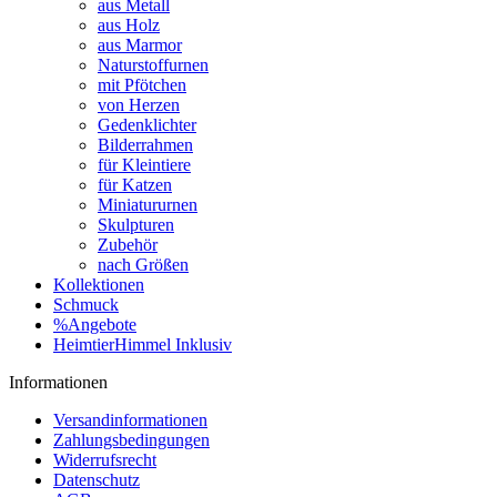
aus Metall
aus Holz
aus Marmor
Naturstoffurnen
mit Pfötchen
von Herzen
Gedenklichter
Bilderrahmen
für Kleintiere
für Katzen
Miniatururnen
Skulpturen
Zubehör
nach Größen
Kollektionen
Schmuck
%Angebote
HeimtierHimmel Inklusiv
Informationen
Versandinformationen
Zahlungsbedingungen
Widerrufsrecht
Datenschutz