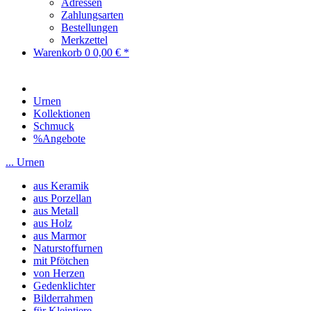
Adressen
Zahlungsarten
Bestellungen
Merkzettel
Warenkorb
0
0,00 € *
Urnen
Kollektionen
Schmuck
%Angebote
... Urnen
aus Keramik
aus Porzellan
aus Metall
aus Holz
aus Marmor
Naturstoffurnen
mit Pfötchen
von Herzen
Gedenklichter
Bilderrahmen
für Kleintiere