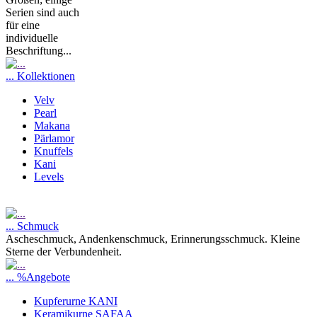
Serien sind auch
für eine
individuelle
Beschriftung...
... Kollektionen
Velv
Pearl
Makana
Pärlamor
Knuffels
Kani
Levels
... Schmuck
Ascheschmuck, Andenkenschmuck, Erinnerungsschmuck. Kleine
Sterne der Verbundenheit.
... %Angebote
Kupferurne KANI
Keramikurne SAFAA