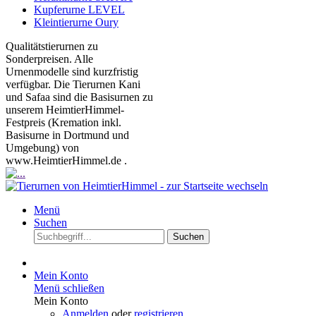
Kupferurne LEVEL
Kleintierurne Oury
Qualitätstierurnen zu
Sonderpreisen. Alle
Urnenmodelle sind kurzfristig
verfügbar. Die Tierurnen Kani
und Safaa sind die Basisurnen zu
unserem HeimtierHimmel-
Festpreis (Kremation inkl.
Basisurne in Dortmund und
Umgebung) von
www.HeimtierHimmel.de .
Menü
Suchen
Suchen
Mein Konto
Menü schließen
Mein Konto
Anmelden
oder
registrieren