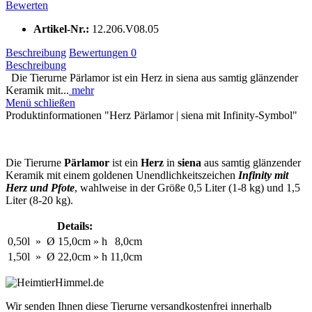
Bewerten
Artikel-Nr.:
12.206.V08.05
Beschreibung
Bewertungen
0
Beschreibung
Die Tierurne Pärlamor ist ein Herz in siena aus samtig glänzender
Keramik mit...
mehr
Menü schließen
Produktinformationen "Herz Pärlamor | siena mit Infinity-Symbol"
Die Tierurne
Pärlamor
ist ein
Herz
in
siena
aus samtig glänzender
Keramik mit einem goldenen Unendlichkeitszeichen
Infinity mit
Herz und Pfote
, wahlweise in der Größe 0,5 Liter (1-8 kg) und 1,5
Liter (8-20 kg).
Details:
0,50l
»
Ø
15,0cm
»
h
8,0cm
1,50l
»
Ø
22,0cm
»
h
11,0cm
Wir senden Ihnen diese Tierurne versandkostenfrei innerhalb