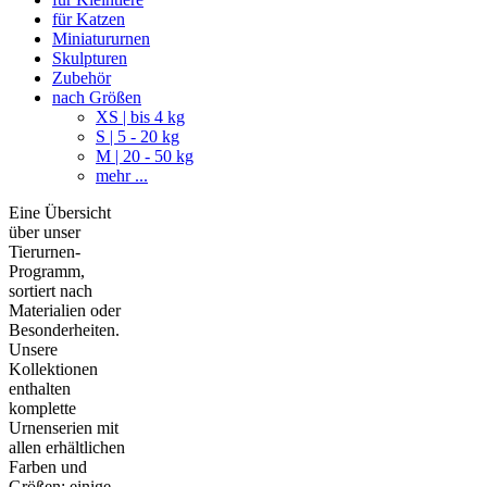
für Katzen
Miniatururnen
Skulpturen
Zubehör
nach Größen
XS | bis 4 kg
S | 5 - 20 kg
M | 20 - 50 kg
mehr ...
Eine Übersicht
über unser
Tierurnen-
Programm,
sortiert nach
Materialien oder
Besonderheiten.
Unsere
Kollektionen
enthalten
komplette
Urnenserien mit
allen erhältlichen
Farben und
Größen; einige