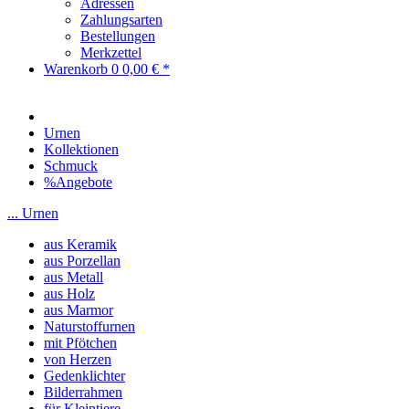
Adressen
Zahlungsarten
Bestellungen
Merkzettel
Warenkorb
0
0,00 € *
Urnen
Kollektionen
Schmuck
%Angebote
... Urnen
aus Keramik
aus Porzellan
aus Metall
aus Holz
aus Marmor
Naturstoffurnen
mit Pfötchen
von Herzen
Gedenklichter
Bilderrahmen
für Kleintiere