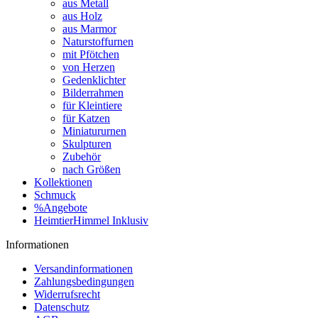
aus Metall
aus Holz
aus Marmor
Naturstoffurnen
mit Pfötchen
von Herzen
Gedenklichter
Bilderrahmen
für Kleintiere
für Katzen
Miniatururnen
Skulpturen
Zubehör
nach Größen
Kollektionen
Schmuck
%Angebote
HeimtierHimmel Inklusiv
Informationen
Versandinformationen
Zahlungsbedingungen
Widerrufsrecht
Datenschutz