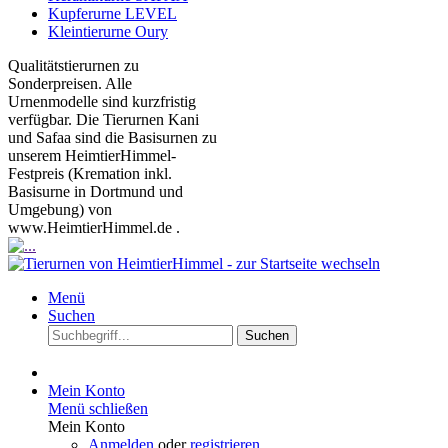
Kupferurne LEVEL
Kleintierurne Oury
Qualitätstierurnen zu
Sonderpreisen. Alle
Urnenmodelle sind kurzfristig
verfügbar. Die Tierurnen Kani
und Safaa sind die Basisurnen zu
unserem HeimtierHimmel-
Festpreis (Kremation inkl.
Basisurne in Dortmund und
Umgebung) von
www.HeimtierHimmel.de .
Menü
Suchen
Suchen
Mein Konto
Menü schließen
Mein Konto
Anmelden
oder
registrieren