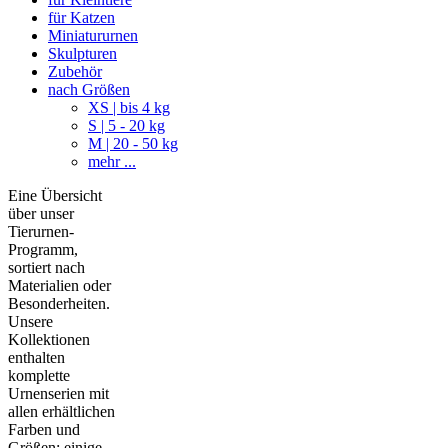
für Katzen
Miniatururnen
Skulpturen
Zubehör
nach Größen
XS | bis 4 kg
S | 5 - 20 kg
M | 20 - 50 kg
mehr ...
Eine Übersicht
über unser
Tierurnen-
Programm,
sortiert nach
Materialien oder
Besonderheiten.
Unsere
Kollektionen
enthalten
komplette
Urnenserien mit
allen erhältlichen
Farben und
Größen; einige