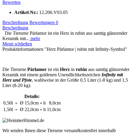
Bewerten
Artikel-Nr.:
12.206.V03.05
Beschreibung
Bewertungen
0
Beschreibung
Die Tierurne Pärlamor ist ein Herz in rubin aus samtig glänzender
Keramik mit...
mehr
Menü schließen
Produktinformationen "Herz Pärlamor | rubin mit Infinity-Symbol"
Die Tierurne
Pärlamor
ist ein
Herz
in
rubin
aus samtig glänzender
Keramik mit einem goldenen Unendlichkeitszeichen
Infinity mit
Herz und Pfote
, wahlweise in der Größe 0,5 Liter (1-8 kg) und 1,5
Liter (8-20 kg).
Details:
0,50l
»
Ø
15,0cm
»
h
8,0cm
1,50l
»
Ø
22,0cm
»
h
11,0cm
Wir senden Ihnen diese Tierurne versandkostenfrei innerhalb