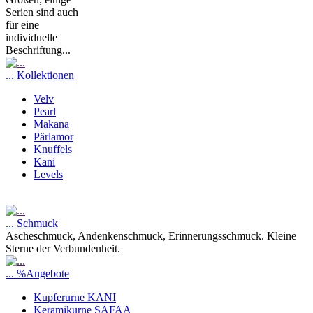
Serien sind auch
für eine
individuelle
Beschriftung...
... Kollektionen
Velv
Pearl
Makana
Pärlamor
Knuffels
Kani
Levels
... Schmuck
Ascheschmuck, Andenkenschmuck, Erinnerungsschmuck. Kleine
Sterne der Verbundenheit.
... %Angebote
Kupferurne KANI
Keramikurne SAFAA