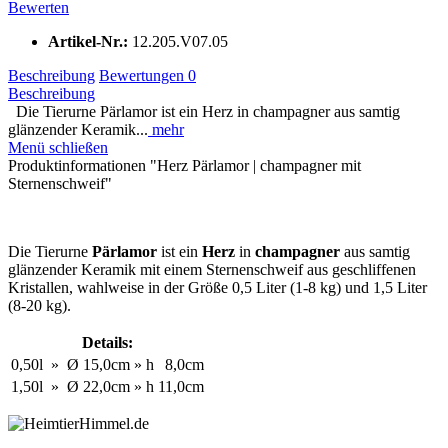
Bewerten
Artikel-Nr.:
12.205.V07.05
Beschreibung
Bewertungen
0
Beschreibung
Die Tierurne Pärlamor ist ein Herz in champagner aus samtig
glänzender Keramik...
mehr
Menü schließen
Produktinformationen "Herz Pärlamor | champagner mit
Sternenschweif"
Die Tierurne
Pärlamor
ist ein
Herz
in
champagner
aus samtig
glänzender Keramik mit einem Sternenschweif aus geschliffenen
Kristallen, wahlweise in der Größe 0,5 Liter (1-8 kg) und 1,5 Liter
(8-20 kg).
Details:
0,50l
»
Ø
15,0cm
»
h
8,0cm
1,50l
»
Ø
22,0cm
»
h
11,0cm