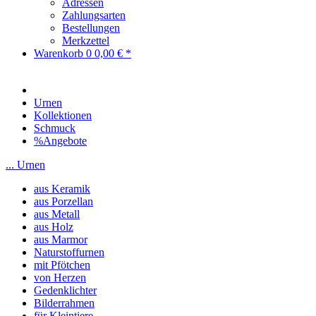
Adressen
Zahlungsarten
Bestellungen
Merkzettel
Warenkorb
0
0,00 € *
Urnen
Kollektionen
Schmuck
%Angebote
... Urnen
aus Keramik
aus Porzellan
aus Metall
aus Holz
aus Marmor
Naturstoffurnen
mit Pfötchen
von Herzen
Gedenklichter
Bilderrahmen
für Kleintiere