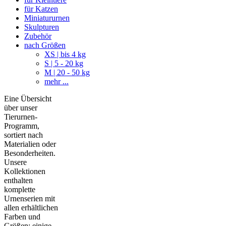
für Katzen
Miniatururnen
Skulpturen
Zubehör
nach Größen
XS | bis 4 kg
S | 5 - 20 kg
M | 20 - 50 kg
mehr ...
Eine Übersicht
über unser
Tierurnen-
Programm,
sortiert nach
Materialien oder
Besonderheiten.
Unsere
Kollektionen
enthalten
komplette
Urnenserien mit
allen erhältlichen
Farben und
Größen; einige