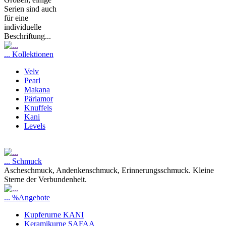
Serien sind auch
für eine
individuelle
Beschriftung...
... Kollektionen
Velv
Pearl
Makana
Pärlamor
Knuffels
Kani
Levels
... Schmuck
Ascheschmuck, Andenkenschmuck, Erinnerungsschmuck. Kleine
Sterne der Verbundenheit.
... %Angebote
Kupferurne KANI
Keramikurne SAFAA