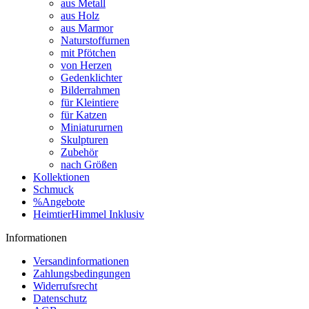
aus Metall
aus Holz
aus Marmor
Naturstoffurnen
mit Pfötchen
von Herzen
Gedenklichter
Bilderrahmen
für Kleintiere
für Katzen
Miniatururnen
Skulpturen
Zubehör
nach Größen
Kollektionen
Schmuck
%Angebote
HeimtierHimmel Inklusiv
Informationen
Versandinformationen
Zahlungsbedingungen
Widerrufsrecht
Datenschutz