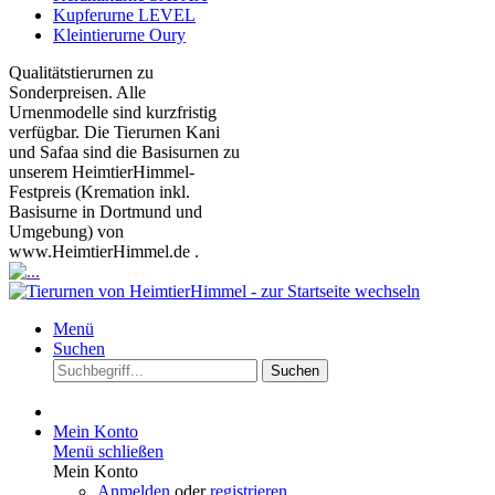
Kupferurne LEVEL
Kleintierurne Oury
Qualitätstierurnen zu
Sonderpreisen. Alle
Urnenmodelle sind kurzfristig
verfügbar. Die Tierurnen Kani
und Safaa sind die Basisurnen zu
unserem HeimtierHimmel-
Festpreis (Kremation inkl.
Basisurne in Dortmund und
Umgebung) von
www.HeimtierHimmel.de .
Menü
Suchen
Suchen
Mein Konto
Menü schließen
Mein Konto
Anmelden
oder
registrieren