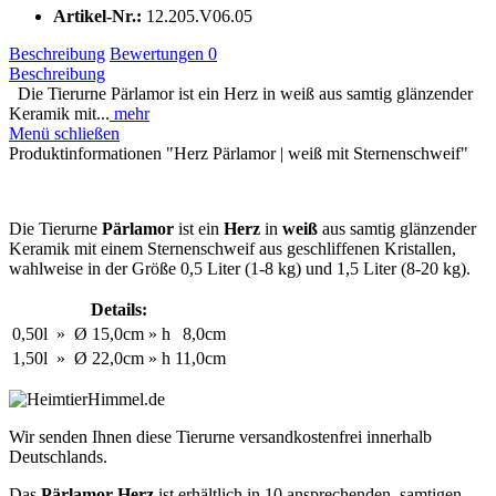
Artikel-Nr.:
12.205.V06.05
Beschreibung
Bewertungen
0
Beschreibung
Die Tierurne Pärlamor ist ein Herz in weiß aus samtig glänzender
Keramik mit...
mehr
Menü schließen
Produktinformationen "Herz Pärlamor | weiß mit Sternenschweif"
Die Tierurne
Pärlamor
ist ein
Herz
in
weiß
aus samtig glänzender
Keramik mit einem Sternenschweif aus geschliffenen Kristallen,
wahlweise in der Größe 0,5 Liter (1-8 kg) und 1,5 Liter (8-20 kg).
Details:
0,50l
»
Ø
15,0cm
»
h
8,0cm
1,50l
»
Ø
22,0cm
»
h
11,0cm
Wir senden Ihnen diese Tierurne versandkostenfrei innerhalb
Deutschlands.
Das
Pärlamor Herz
ist erhältlich in 10 ansprechenden, samtigen