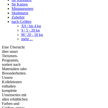
für Katzen
Miniatururnen
Skulpturen
Zubehör
nach Größen
XS | bis 4 kg
S | 5 - 20 kg
M | 20 - 50 kg
mehr ...
Eine Übersicht
über unser
Tierurnen-
Programm,
sortiert nach
Materialien oder
Besonderheiten.
Unsere
Kollektionen
enthalten
komplette
Urnenserien mit
allen erhältlichen
Farben und
Größen; einige