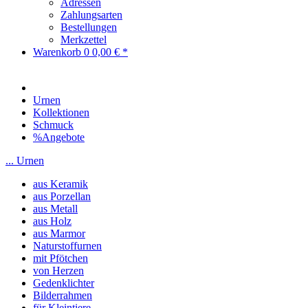
Adressen
Zahlungsarten
Bestellungen
Merkzettel
Warenkorb
0
0,00 € *
Urnen
Kollektionen
Schmuck
%Angebote
... Urnen
aus Keramik
aus Porzellan
aus Metall
aus Holz
aus Marmor
Naturstoffurnen
mit Pfötchen
von Herzen
Gedenklichter
Bilderrahmen
für Kleintiere