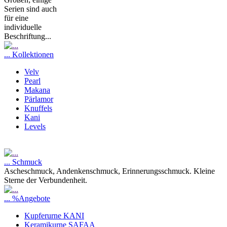
Serien sind auch
für eine
individuelle
Beschriftung...
... Kollektionen
Velv
Pearl
Makana
Pärlamor
Knuffels
Kani
Levels
... Schmuck
Ascheschmuck, Andenkenschmuck, Erinnerungsschmuck. Kleine
Sterne der Verbundenheit.
... %Angebote
Kupferurne KANI
Keramikurne SAFAA