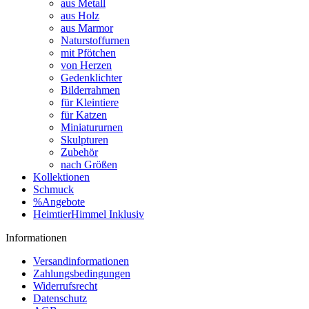
aus Metall
aus Holz
aus Marmor
Naturstoffurnen
mit Pfötchen
von Herzen
Gedenklichter
Bilderrahmen
für Kleintiere
für Katzen
Miniatururnen
Skulpturen
Zubehör
nach Größen
Kollektionen
Schmuck
%Angebote
HeimtierHimmel Inklusiv
Informationen
Versandinformationen
Zahlungsbedingungen
Widerrufsrecht
Datenschutz