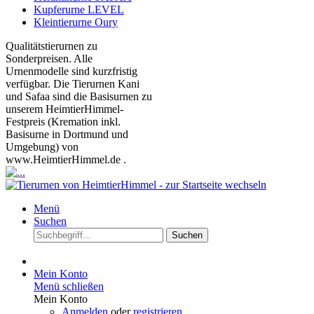
Kupferurne LEVEL
Kleintierurne Oury
Qualitätstierurnen zu
Sonderpreisen. Alle
Urnenmodelle sind kurzfristig
verfügbar. Die Tierurnen Kani
und Safaa sind die Basisurnen zu
unserem HeimtierHimmel-
Festpreis (Kremation inkl.
Basisurne in Dortmund und
Umgebung) von
www.HeimtierHimmel.de .
Menü
Suchen
Suchen
Mein Konto
Menü schließen
Mein Konto
Anmelden
oder
registrieren