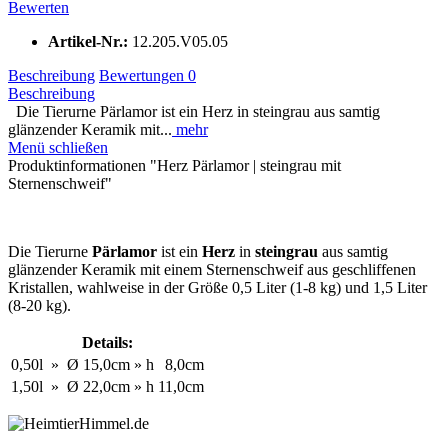
Bewerten
Artikel-Nr.:
12.205.V05.05
Beschreibung
Bewertungen
0
Beschreibung
Die Tierurne Pärlamor ist ein Herz in steingrau aus samtig
glänzender Keramik mit...
mehr
Menü schließen
Produktinformationen "Herz Pärlamor | steingrau mit
Sternenschweif"
Die Tierurne
Pärlamor
ist ein
Herz
in
steingrau
aus samtig
glänzender Keramik mit einem Sternenschweif aus geschliffenen
Kristallen, wahlweise in der Größe 0,5 Liter (1-8 kg) und 1,5 Liter
(8-20 kg).
Details:
0,50l
»
Ø
15,0cm
»
h
8,0cm
1,50l
»
Ø
22,0cm
»
h
11,0cm