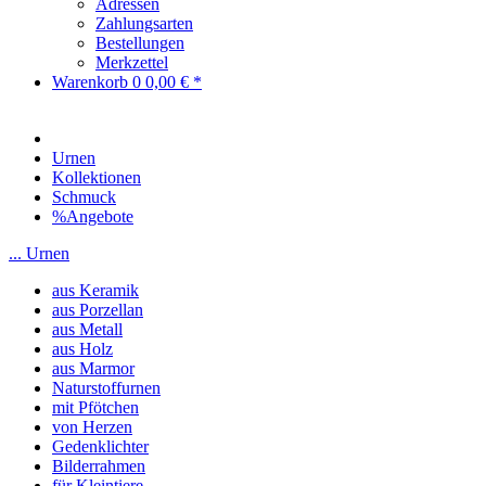
Adressen
Zahlungsarten
Bestellungen
Merkzettel
Warenkorb
0
0,00 € *
Urnen
Kollektionen
Schmuck
%Angebote
... Urnen
aus Keramik
aus Porzellan
aus Metall
aus Holz
aus Marmor
Naturstoffurnen
mit Pfötchen
von Herzen
Gedenklichter
Bilderrahmen
für Kleintiere