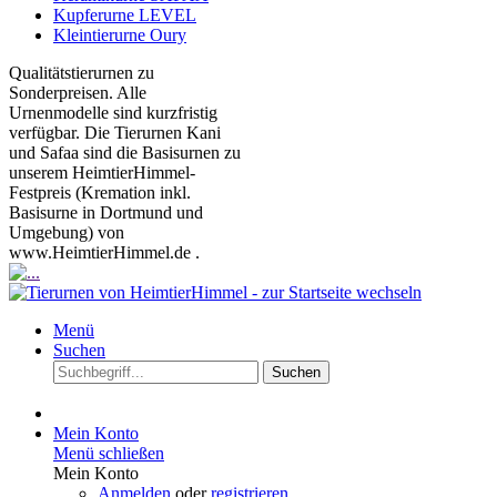
Kupferurne LEVEL
Kleintierurne Oury
Qualitätstierurnen zu
Sonderpreisen. Alle
Urnenmodelle sind kurzfristig
verfügbar. Die Tierurnen Kani
und Safaa sind die Basisurnen zu
unserem HeimtierHimmel-
Festpreis (Kremation inkl.
Basisurne in Dortmund und
Umgebung) von
www.HeimtierHimmel.de .
Menü
Suchen
Suchen
Mein Konto
Menü schließen
Mein Konto
Anmelden
oder
registrieren