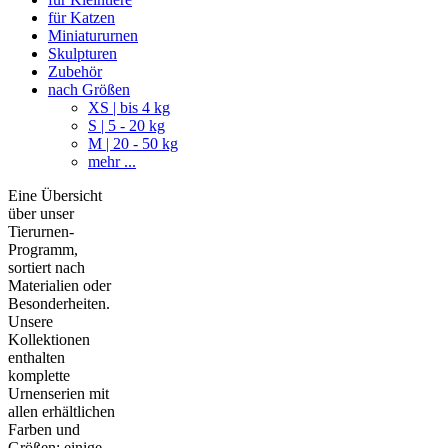
für Katzen
Miniatururnen
Skulpturen
Zubehör
nach Größen
XS | bis 4 kg
S | 5 - 20 kg
M | 20 - 50 kg
mehr ...
Eine Übersicht
über unser
Tierurnen-
Programm,
sortiert nach
Materialien oder
Besonderheiten.
Unsere
Kollektionen
enthalten
komplette
Urnenserien mit
allen erhältlichen
Farben und
Größen; einige