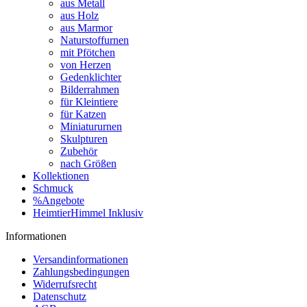
aus Metall
aus Holz
aus Marmor
Naturstoffurnen
mit Pfötchen
von Herzen
Gedenklichter
Bilderrahmen
für Kleintiere
für Katzen
Miniatururnen
Skulpturen
Zubehör
nach Größen
Kollektionen
Schmuck
%Angebote
HeimtierHimmel Inklusiv
Informationen
Versandinformationen
Zahlungsbedingungen
Widerrufsrecht
Datenschutz