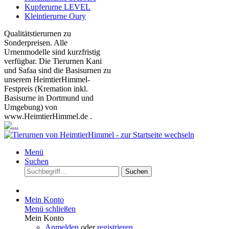
Kupferurne LEVEL
Kleintierurne Oury
Qualitätstierurnen zu
Sonderpreisen. Alle
Urnenmodelle sind kurzfristig
verfügbar. Die Tierurnen Kani
und Safaa sind die Basisurnen zu
unserem HeimtierHimmel-
Festpreis (Kremation inkl.
Basisurne in Dortmund und
Umgebung) von
www.HeimtierHimmel.de .
Menü
Suchen
Suchen
Mein Konto
Menü schließen
Mein Konto
Anmelden
oder
registrieren