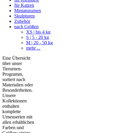
für Katzen
Miniatururnen
Skulpturen
Zubehör
nach Größen
XS | bis 4 kg
S | 5 - 20 kg
M | 20 - 50 kg
mehr ...
Eine Übersicht
über unser
Tierurnen-
Programm,
sortiert nach
Materialien oder
Besonderheiten.
Unsere
Kollektionen
enthalten
komplette
Urnenserien mit
allen erhältlichen
Farben und
Größen; einige