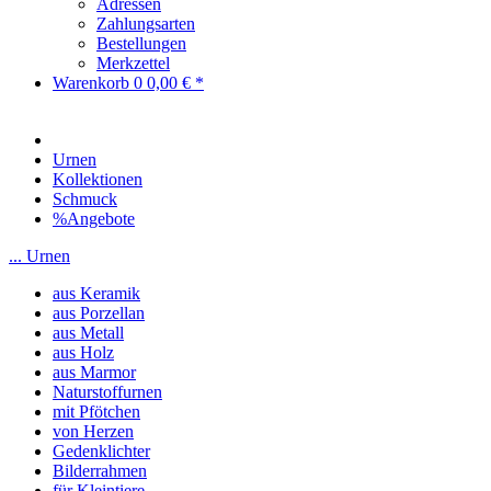
Adressen
Zahlungsarten
Bestellungen
Merkzettel
Warenkorb
0
0,00 € *
Urnen
Kollektionen
Schmuck
%Angebote
... Urnen
aus Keramik
aus Porzellan
aus Metall
aus Holz
aus Marmor
Naturstoffurnen
mit Pfötchen
von Herzen
Gedenklichter
Bilderrahmen
für Kleintiere