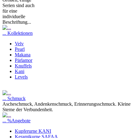
Serien sind auch
für eine
individuelle
Beschriftung...
... Kollektionen
Velv
Pearl
Makana
Pärlamor
Knuffels
Kani
Levels
... Schmuck
Ascheschmuck, Andenkenschmuck, Erinnerungsschmuck. Kleine
Sterne der Verbundenheit.
... %Angebote
Kupferurne KANI
Keramikurne SAFAA