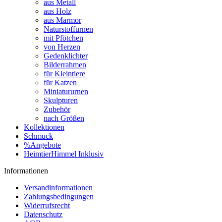
aus Metall
aus Holz
aus Marmor
Naturstoffurnen
mit Pfötchen
von Herzen
Gedenklichter
Bilderrahmen
für Kleintiere
für Katzen
Miniatururnen
Skulpturen
Zubehör
nach Größen
Kollektionen
Schmuck
%Angebote
HeimtierHimmel Inklusiv
Informationen
Versandinformationen
Zahlungsbedingungen
Widerrufsrecht
Datenschutz