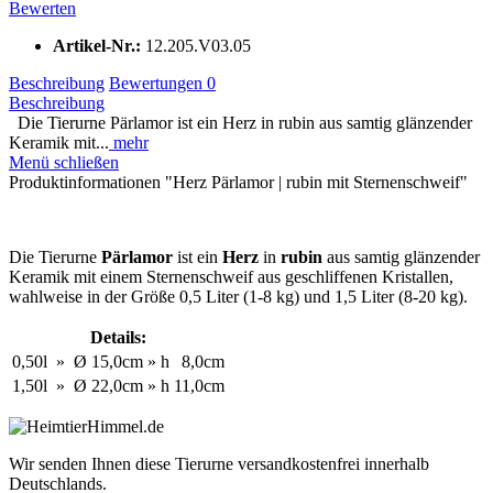
Bewerten
Artikel-Nr.:
12.205.V03.05
Beschreibung
Bewertungen
0
Beschreibung
Die Tierurne Pärlamor ist ein Herz in rubin aus samtig glänzender
Keramik mit...
mehr
Menü schließen
Produktinformationen "Herz Pärlamor | rubin mit Sternenschweif"
Die Tierurne
Pärlamor
ist ein
Herz
in
rubin
aus samtig glänzender
Keramik mit einem Sternenschweif aus geschliffenen Kristallen,
wahlweise in der Größe 0,5 Liter (1-8 kg) und 1,5 Liter (8-20 kg).
Details:
0,50l
»
Ø
15,0cm
»
h
8,0cm
1,50l
»
Ø
22,0cm
»
h
11,0cm
Wir senden Ihnen diese Tierurne versandkostenfrei innerhalb
Deutschlands.