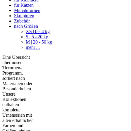
für Katzen
Miniatururnen
Skulpturen
Zubehör
nach Größen
XS | bis 4 kg
S | 5 - 20 kg
M | 20 - 50 kg
mehr ...
Eine Übersicht
über unser
Tierurnen-
Programm,
sortiert nach
Materialien oder
Besonderheiten.
Unsere
Kollektionen
enthalten
komplette
Urnenserien mit
allen erhältlichen
Farben und
Größen; einige