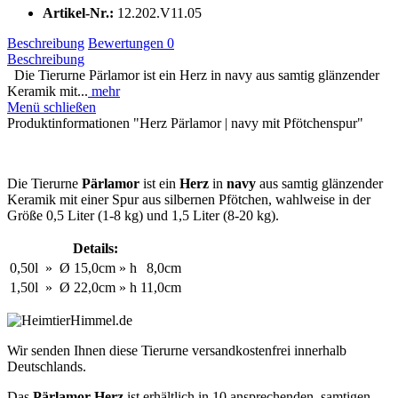
Artikel-Nr.:
12.202.V11.05
Beschreibung
Bewertungen
0
Beschreibung
Die Tierurne Pärlamor ist ein Herz in navy aus samtig glänzender
Keramik mit...
mehr
Menü schließen
Produktinformationen "Herz Pärlamor | navy mit Pfötchenspur"
Die Tierurne
Pärlamor
ist ein
Herz
in
navy
aus samtig glänzender
Keramik mit einer Spur aus silbernen Pfötchen, wahlweise in der
Größe 0,5 Liter (1-8 kg) und 1,5 Liter (8-20 kg).
Details:
0,50l
»
Ø
15,0cm
»
h
8,0cm
1,50l
»
Ø
22,0cm
»
h
11,0cm
Wir senden Ihnen diese Tierurne versandkostenfrei innerhalb
Deutschlands.
Das
Pärlamor Herz
ist erhältlich in 10 ansprechenden, samtigen