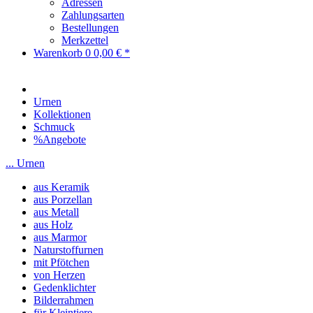
Adressen
Zahlungsarten
Bestellungen
Merkzettel
Warenkorb
0
0,00 € *
Urnen
Kollektionen
Schmuck
%Angebote
... Urnen
aus Keramik
aus Porzellan
aus Metall
aus Holz
aus Marmor
Naturstoffurnen
mit Pfötchen
von Herzen
Gedenklichter
Bilderrahmen
für Kleintiere