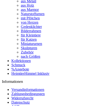
aus Metall
aus Holz
aus Marmor
Naturstoffurnen
mit Pfötchen
von Herzen
Gedenklichter
Bilderrahmen
für Kleintiere
für Katzen
Miniatururnen
Skulpturen
Zubehör
nach Größen
Kollektionen
Schmuck
%Angebote
HeimtierHimmel Inklusiv
Informationen
Versandinformationen
Zahlungsbedingungen
Widerrufsrecht
Datenschutz