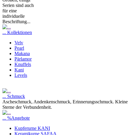
Serien sind auch
für eine
individuelle
Beschriftung...
... Kollektionen
Velv
Pearl
Makana
Pärlamor
Knuffels
Kani
Levels
... Schmuck
Ascheschmuck, Andenkenschmuck, Erinnerungsschmuck. Kleine
Sterne der Verbundenheit.
... %Angebote
Kupferurne KANI
Keramikurne SAFAA