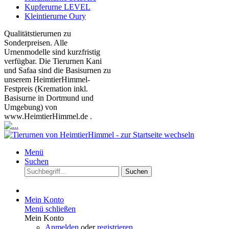
Kupferurne LEVEL
Kleintierurne Oury
Qualitätstierurnen zu
Sonderpreisen. Alle
Urnenmodelle sind kurzfristig
verfügbar. Die Tierurnen Kani
und Safaa sind die Basisurnen zu
unserem HeimtierHimmel-
Festpreis (Kremation inkl.
Basisurne in Dortmund und
Umgebung) von
www.HeimtierHimmel.de .
Menü
Suchen
Suchen
Mein Konto
Menü schließen
Mein Konto
Anmelden
oder
registrieren