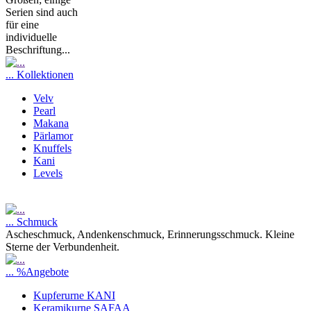
Serien sind auch
für eine
individuelle
Beschriftung...
... Kollektionen
Velv
Pearl
Makana
Pärlamor
Knuffels
Kani
Levels
... Schmuck
Ascheschmuck, Andenkenschmuck, Erinnerungsschmuck. Kleine
Sterne der Verbundenheit.
... %Angebote
Kupferurne KANI
Keramikurne SAFAA