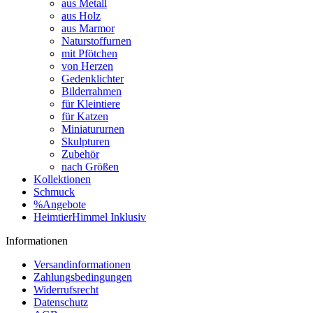
aus Metall
aus Holz
aus Marmor
Naturstoffurnen
mit Pfötchen
von Herzen
Gedenklichter
Bilderrahmen
für Kleintiere
für Katzen
Miniatururnen
Skulpturen
Zubehör
nach Größen
Kollektionen
Schmuck
%Angebote
HeimtierHimmel Inklusiv
Informationen
Versandinformationen
Zahlungsbedingungen
Widerrufsrecht
Datenschutz