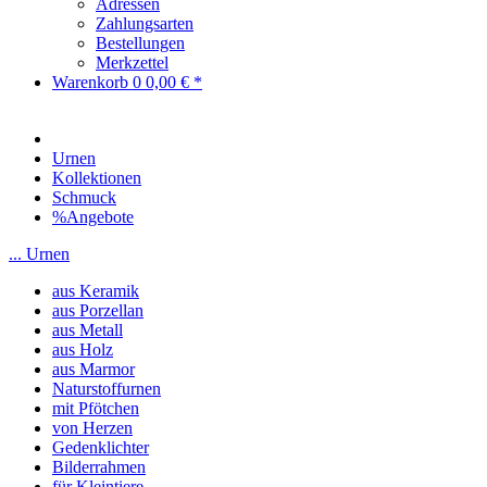
Adressen
Zahlungsarten
Bestellungen
Merkzettel
Warenkorb
0
0,00 € *
Urnen
Kollektionen
Schmuck
%Angebote
... Urnen
aus Keramik
aus Porzellan
aus Metall
aus Holz
aus Marmor
Naturstoffurnen
mit Pfötchen
von Herzen
Gedenklichter
Bilderrahmen
für Kleintiere