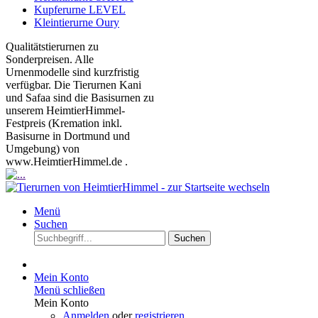
Kupferurne LEVEL
Kleintierurne Oury
Qualitätstierurnen zu
Sonderpreisen. Alle
Urnenmodelle sind kurzfristig
verfügbar. Die Tierurnen Kani
und Safaa sind die Basisurnen zu
unserem HeimtierHimmel-
Festpreis (Kremation inkl.
Basisurne in Dortmund und
Umgebung) von
www.HeimtierHimmel.de .
Menü
Suchen
Suchen
Mein Konto
Menü schließen
Mein Konto
Anmelden
oder
registrieren