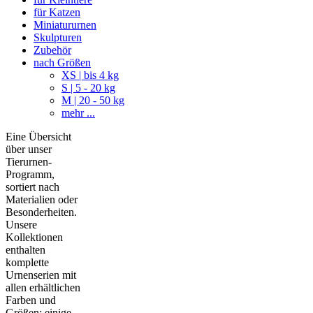
für Katzen
Miniatururnen
Skulpturen
Zubehör
nach Größen
XS | bis 4 kg
S | 5 - 20 kg
M | 20 - 50 kg
mehr ...
Eine Übersicht
über unser
Tierurnen-
Programm,
sortiert nach
Materialien oder
Besonderheiten.
Unsere
Kollektionen
enthalten
komplette
Urnenserien mit
allen erhältlichen
Farben und
Größen; einige