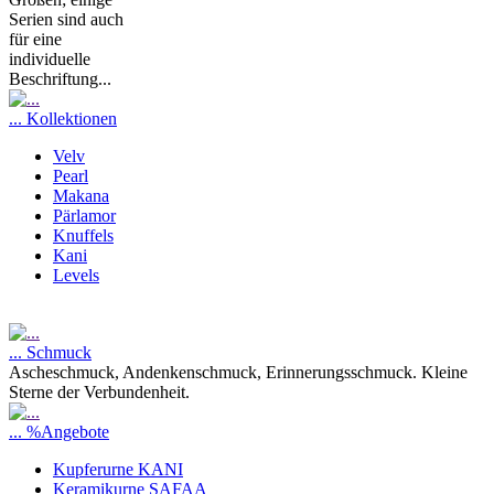
Serien sind auch
für eine
individuelle
Beschriftung...
... Kollektionen
Velv
Pearl
Makana
Pärlamor
Knuffels
Kani
Levels
... Schmuck
Ascheschmuck, Andenkenschmuck, Erinnerungsschmuck. Kleine
Sterne der Verbundenheit.
... %Angebote
Kupferurne KANI
Keramikurne SAFAA