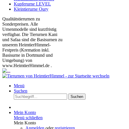
Kupferurne LEVEL
Kleintierurne Oury
Qualitätstierurnen zu
Sonderpreisen. Alle
Urnenmodelle sind kurzfristig
verfügbar. Die Tierurnen Kani
und Safaa sind die Basisurnen zu
unserem HeimtierHimmel-
Festpreis (Kremation inkl.
Basisurne in Dortmund und
Umgebung) von
www.HeimtierHimmel.de .
Menü
Suchen
Suchen
Mein Konto
Menü schließen
Mein Konto
Anmelden
oder
registrieren