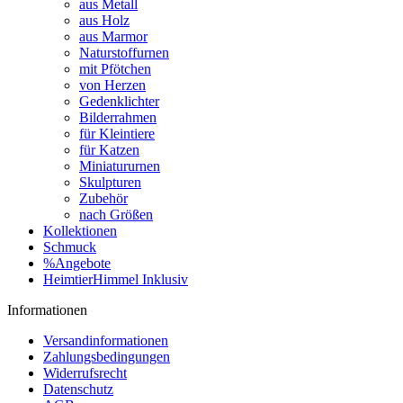
aus Metall
aus Holz
aus Marmor
Naturstoffurnen
mit Pfötchen
von Herzen
Gedenklichter
Bilderrahmen
für Kleintiere
für Katzen
Miniatururnen
Skulpturen
Zubehör
nach Größen
Kollektionen
Schmuck
%Angebote
HeimtierHimmel Inklusiv
Informationen
Versandinformationen
Zahlungsbedingungen
Widerrufsrecht
Datenschutz