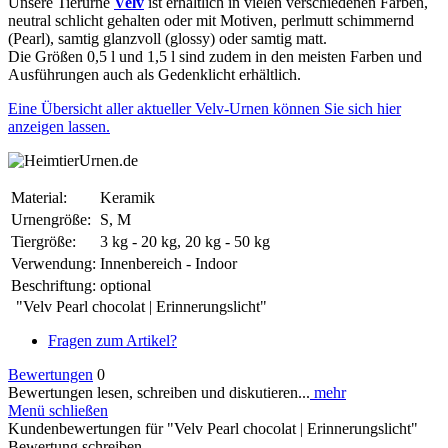
Unsere Tierurne
Velv
ist erhältlich in vielen verschiedenen Farben,
neutral schlicht gehalten oder mit Motiven, perlmutt schimmernd
(Pearl), samtig glanzvoll (glossy) oder samtig matt.
Die Größen 0,5 l und 1,5 l sind zudem in den meisten Farben und
Ausführungen auch als Gedenklicht erhältlich.
Eine Übersicht aller aktueller Velv-Urnen können Sie sich hier
anzeigen lassen.
Material:
Keramik
Urnengröße:
S, M
Tiergröße:
3 kg - 20 kg, 20 kg - 50 kg
Verwendung:
Innenbereich - Indoor
Beschriftung:
optional
"Velv Pearl chocolat | Erinnerungslicht"
Fragen zum Artikel?
Bewertungen
0
Bewertungen lesen, schreiben und diskutieren...
mehr
Menü schließen
Kundenbewertungen für "Velv Pearl chocolat | Erinnerungslicht"
Bewertung schreiben