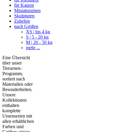
für Katzen
Miniatururnen
Skulpturen
Zubehör
nach Größen
XS | bis 4 kg
S | 5 - 20 kg
M | 20 - 50 kg
mehr ...
Eine Übersicht
über unser
Tierurnen-
Programm,
sortiert nach
Materialien oder
Besonderheiten.
Unsere
Kollektionen
enthalten
komplette
Urnenserien mit
allen erhältlichen
Farben und
Größen; einige