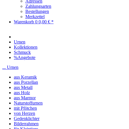
Adressen
Zahlungsarten
Bestellungen
Merkzettel
Warenkorb
0
0,00 € *
Urnen
Kollektionen
Schmuck
%Angebote
... Urnen
aus Keramik
aus Porzellan
aus Metall
aus Holz
aus Marmor
Naturstoffurnen
mit Pfötchen
von Herzen
Gedenklichter
Bilderrahmen
für Kleintiere