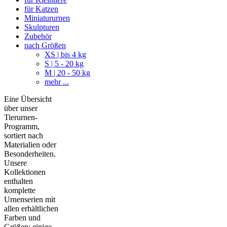
für Katzen
Miniatururnen
Skulpturen
Zubehör
nach Größen
XS | bis 4 kg
S | 5 - 20 kg
M | 20 - 50 kg
mehr ...
Eine Übersicht
über unser
Tierurnen-
Programm,
sortiert nach
Materialien oder
Besonderheiten.
Unsere
Kollektionen
enthalten
komplette
Urnenserien mit
allen erhältlichen
Farben und
Größen; einige