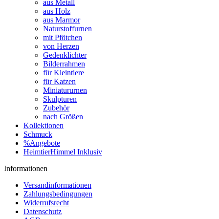
aus Metall
aus Holz
aus Marmor
Naturstoffurnen
mit Pfötchen
von Herzen
Gedenklichter
Bilderrahmen
für Kleintiere
für Katzen
Miniatururnen
Skulpturen
Zubehör
nach Größen
Kollektionen
Schmuck
%Angebote
HeimtierHimmel Inklusiv
Informationen
Versandinformationen
Zahlungsbedingungen
Widerrufsrecht
Datenschutz