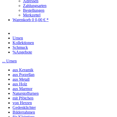
Adressen
Zahlungsarten
Bestellungen
Merkzettel
Warenkorb
0
0,00 € *
Urnen
Kollektionen
Schmuck
%Angebote
... Urnen
aus Keramik
aus Porzellan
aus Metall
aus Holz
aus Marmor
Naturstoffurnen
mit Pfötchen
von Herzen
Gedenklichter
Bilderrahmen
für Kleintiere