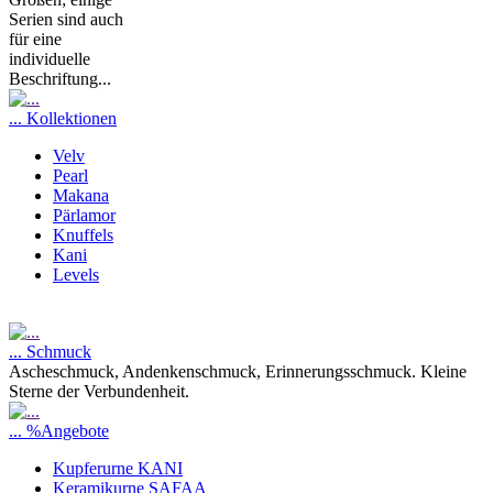
Serien sind auch
für eine
individuelle
Beschriftung...
... Kollektionen
Velv
Pearl
Makana
Pärlamor
Knuffels
Kani
Levels
... Schmuck
Ascheschmuck, Andenkenschmuck, Erinnerungsschmuck. Kleine
Sterne der Verbundenheit.
... %Angebote
Kupferurne KANI
Keramikurne SAFAA