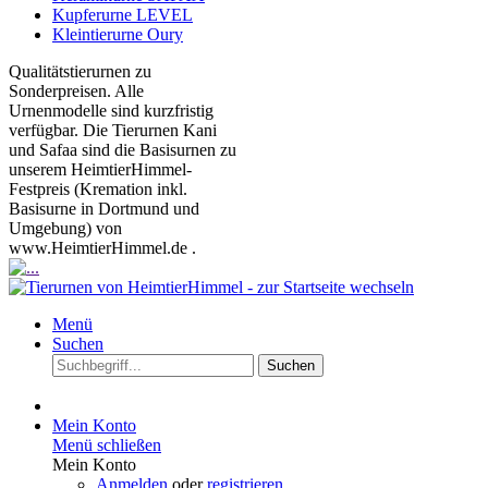
Kupferurne LEVEL
Kleintierurne Oury
Qualitätstierurnen zu
Sonderpreisen. Alle
Urnenmodelle sind kurzfristig
verfügbar. Die Tierurnen Kani
und Safaa sind die Basisurnen zu
unserem HeimtierHimmel-
Festpreis (Kremation inkl.
Basisurne in Dortmund und
Umgebung) von
www.HeimtierHimmel.de .
Menü
Suchen
Suchen
Mein Konto
Menü schließen
Mein Konto
Anmelden
oder
registrieren