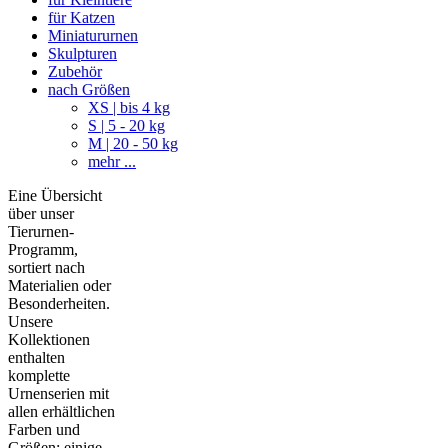
für Katzen
Miniatururnen
Skulpturen
Zubehör
nach Größen
XS | bis 4 kg
S | 5 - 20 kg
M | 20 - 50 kg
mehr ...
Eine Übersicht
über unser
Tierurnen-
Programm,
sortiert nach
Materialien oder
Besonderheiten.
Unsere
Kollektionen
enthalten
komplette
Urnenserien mit
allen erhältlichen
Farben und
Größen; einige