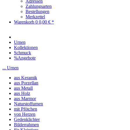
Adressen
Zahlungsarten
Bestellungen
Merkzettel
Warenkorb
0
0,00 € *
Urnen
Kollektionen
Schmuck
%Angebote
... Urnen
aus Keramik
aus Porzellan
aus Metall
aus Holz
aus Marmor
Naturstoffurnen
mit Pfötchen
von Herzen
Gedenklichter
Bilderrahmen
für Kleintiere