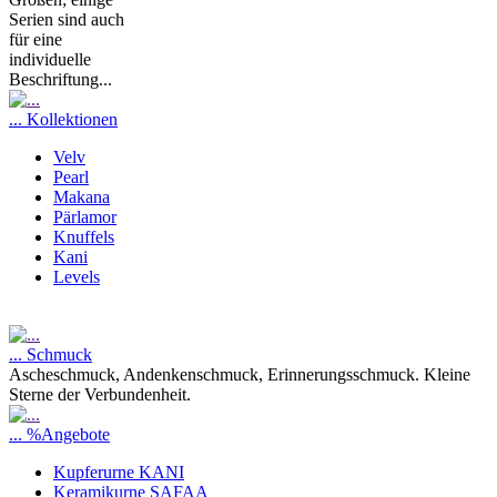
Serien sind auch
für eine
individuelle
Beschriftung...
... Kollektionen
Velv
Pearl
Makana
Pärlamor
Knuffels
Kani
Levels
... Schmuck
Ascheschmuck, Andenkenschmuck, Erinnerungsschmuck. Kleine
Sterne der Verbundenheit.
... %Angebote
Kupferurne KANI
Keramikurne SAFAA