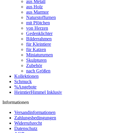
aus Metall
aus Holz
aus Marmor
Naturstoffurnen
mit Pfötchen
von Herzen
Gedenklichter
Bilderrahmen
für Kleintiere
für Katzen
Miniatururnen
Skulpturen
Zubehör
nach Größen
Kollektionen
Schmuck
%Angebote
HeimtierHimmel Inklusiv
Informationen
Versandinformationen
Zahlungsbedingungen
Widerrufsrecht
Datenschutz