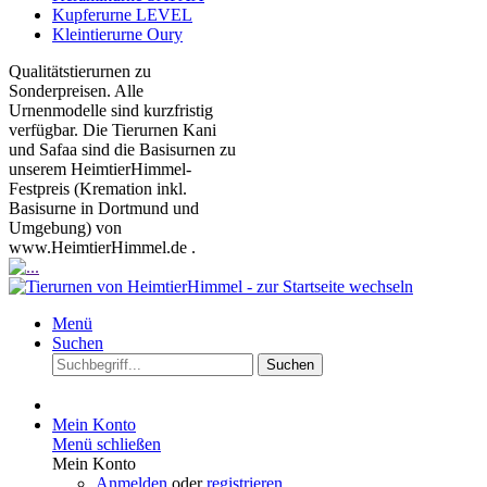
Kupferurne LEVEL
Kleintierurne Oury
Qualitätstierurnen zu
Sonderpreisen. Alle
Urnenmodelle sind kurzfristig
verfügbar. Die Tierurnen Kani
und Safaa sind die Basisurnen zu
unserem HeimtierHimmel-
Festpreis (Kremation inkl.
Basisurne in Dortmund und
Umgebung) von
www.HeimtierHimmel.de .
Menü
Suchen
Suchen
Mein Konto
Menü schließen
Mein Konto
Anmelden
oder
registrieren