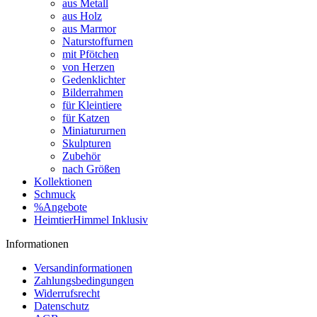
aus Metall
aus Holz
aus Marmor
Naturstoffurnen
mit Pfötchen
von Herzen
Gedenklichter
Bilderrahmen
für Kleintiere
für Katzen
Miniatururnen
Skulpturen
Zubehör
nach Größen
Kollektionen
Schmuck
%Angebote
HeimtierHimmel Inklusiv
Informationen
Versandinformationen
Zahlungsbedingungen
Widerrufsrecht
Datenschutz