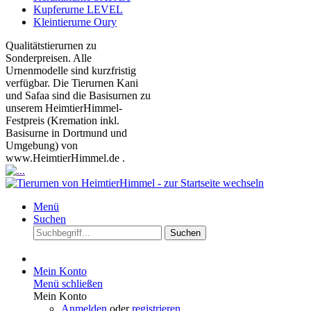
Kupferurne LEVEL
Kleintierurne Oury
Qualitätstierurnen zu
Sonderpreisen. Alle
Urnenmodelle sind kurzfristig
verfügbar. Die Tierurnen Kani
und Safaa sind die Basisurnen zu
unserem HeimtierHimmel-
Festpreis (Kremation inkl.
Basisurne in Dortmund und
Umgebung) von
www.HeimtierHimmel.de .
Menü
Suchen
Suchen
Mein Konto
Menü schließen
Mein Konto
Anmelden
oder
registrieren