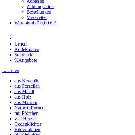
Adressen
Zahlungsarten
Bestellungen
Merkzettel
Warenkorb
0
0,00 € *
Urnen
Kollektionen
Schmuck
%Angebote
... Urnen
aus Keramik
aus Porzellan
aus Metall
aus Holz
aus Marmor
Naturstoffurnen
mit Pfötchen
von Herzen
Gedenklichter
Bilderrahmen
für Kleintiere