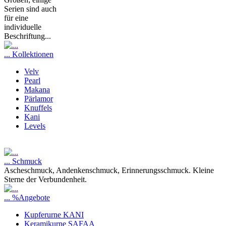
Serien sind auch
für eine
individuelle
Beschriftung...
... Kollektionen
Velv
Pearl
Makana
Pärlamor
Knuffels
Kani
Levels
... Schmuck
Ascheschmuck, Andenkenschmuck, Erinnerungsschmuck. Kleine
Sterne der Verbundenheit.
... %Angebote
Kupferurne KANI
Keramikurne SAFAA