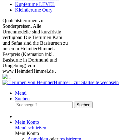
Kupferurne LEVEL
Kleintierurne Oury
Qualitätstierurnen zu
Sonderpreisen. Alle
Urnenmodelle sind kurzfristig
verfügbar. Die Tierurnen Kani
und Safaa sind die Basisurnen zu
unserem HeimtierHimmel-
Festpreis (Kremation inkl.
Basisurne in Dortmund und
Umgebung) von
www.HeimtierHimmel.de .
Menü
Suchen
Suchen
Mein Konto
Menü schließen
Mein Konto
Anmelden
oder
registrieren