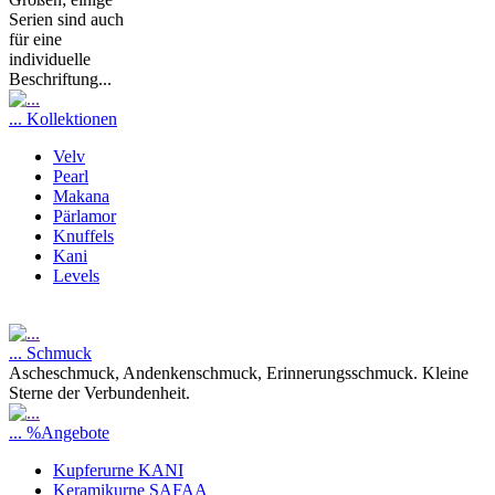
Serien sind auch
für eine
individuelle
Beschriftung...
... Kollektionen
Velv
Pearl
Makana
Pärlamor
Knuffels
Kani
Levels
... Schmuck
Ascheschmuck, Andenkenschmuck, Erinnerungsschmuck. Kleine
Sterne der Verbundenheit.
... %Angebote
Kupferurne KANI
Keramikurne SAFAA