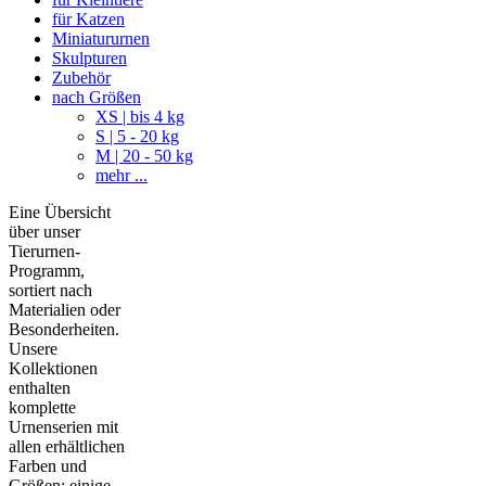
für Katzen
Miniatururnen
Skulpturen
Zubehör
nach Größen
XS | bis 4 kg
S | 5 - 20 kg
M | 20 - 50 kg
mehr ...
Eine Übersicht
über unser
Tierurnen-
Programm,
sortiert nach
Materialien oder
Besonderheiten.
Unsere
Kollektionen
enthalten
komplette
Urnenserien mit
allen erhältlichen
Farben und
Größen; einige