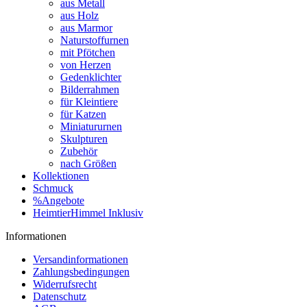
aus Metall
aus Holz
aus Marmor
Naturstoffurnen
mit Pfötchen
von Herzen
Gedenklichter
Bilderrahmen
für Kleintiere
für Katzen
Miniatururnen
Skulpturen
Zubehör
nach Größen
Kollektionen
Schmuck
%Angebote
HeimtierHimmel Inklusiv
Informationen
Versandinformationen
Zahlungsbedingungen
Widerrufsrecht
Datenschutz