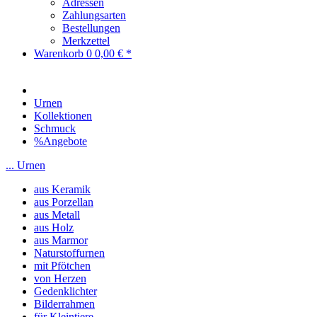
Adressen
Zahlungsarten
Bestellungen
Merkzettel
Warenkorb
0
0,00 € *
Urnen
Kollektionen
Schmuck
%Angebote
... Urnen
aus Keramik
aus Porzellan
aus Metall
aus Holz
aus Marmor
Naturstoffurnen
mit Pfötchen
von Herzen
Gedenklichter
Bilderrahmen
für Kleintiere