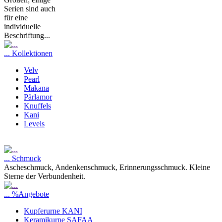
Serien sind auch
für eine
individuelle
Beschriftung...
... Kollektionen
Velv
Pearl
Makana
Pärlamor
Knuffels
Kani
Levels
... Schmuck
Ascheschmuck, Andenkenschmuck, Erinnerungsschmuck. Kleine
Sterne der Verbundenheit.
... %Angebote
Kupferurne KANI
Keramikurne SAFAA