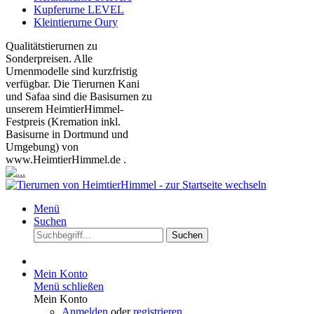
Kupferurne LEVEL
Kleintierurne Oury
Qualitätstierurnen zu
Sonderpreisen. Alle
Urnenmodelle sind kurzfristig
verfügbar. Die Tierurnen Kani
und Safaa sind die Basisurnen zu
unserem HeimtierHimmel-
Festpreis (Kremation inkl.
Basisurne in Dortmund und
Umgebung) von
www.HeimtierHimmel.de .
Menü
Suchen
Suchen
Mein Konto
Menü schließen
Mein Konto
Anmelden
oder
registrieren