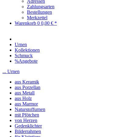
Adressen
Zahlungsarten
Bestellungen
Merkzettel
Warenkorb
0
0,00 € *
Urnen
Kollektionen
Schmuck
%Angebote
... Urnen
aus Keramik
aus Porzellan
aus Metall
aus Holz
aus Marmor
Naturstoffurnen
mit Pfötchen
von Herzen
Gedenklichter
Bilderrahmen
für Kleintiere