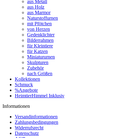
aus Metall
aus Holz
aus Marmor
Naturstoffurnen
mit Pfötchen
von Herzen
Gedenklichter
Bilderrahmen
für Kleintiere
für Katzen
Miniatururnen
Skulpturen
Zubehör
nach Größen
Kollektionen
Schmuck
%Angebote
HeimtierHimmel Inklusiv
Informationen
Versandinformationen
Zahlungsbedingungen
Widerrufsrecht
Datenschutz