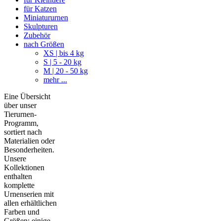
für Katzen
Miniatururnen
Skulpturen
Zubehör
nach Größen
XS | bis 4 kg
S | 5 - 20 kg
M | 20 - 50 kg
mehr ...
Eine Übersicht
über unser
Tierurnen-
Programm,
sortiert nach
Materialien oder
Besonderheiten.
Unsere
Kollektionen
enthalten
komplette
Urnenserien mit
allen erhältlichen
Farben und
Größen; einige