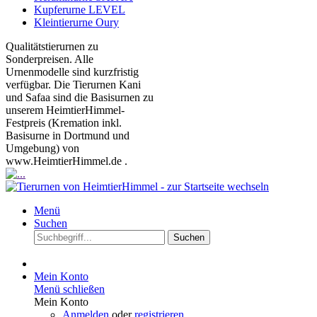
Kupferurne LEVEL
Kleintierurne Oury
Qualitätstierurnen zu
Sonderpreisen. Alle
Urnenmodelle sind kurzfristig
verfügbar. Die Tierurnen Kani
und Safaa sind die Basisurnen zu
unserem HeimtierHimmel-
Festpreis (Kremation inkl.
Basisurne in Dortmund und
Umgebung) von
www.HeimtierHimmel.de .
Menü
Suchen
Suchen
Mein Konto
Menü schließen
Mein Konto
Anmelden
oder
registrieren