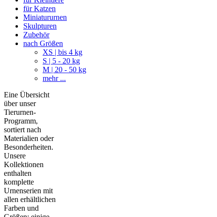
für Katzen
Miniatururnen
Skulpturen
Zubehör
nach Größen
XS | bis 4 kg
S | 5 - 20 kg
M | 20 - 50 kg
mehr ...
Eine Übersicht
über unser
Tierurnen-
Programm,
sortiert nach
Materialien oder
Besonderheiten.
Unsere
Kollektionen
enthalten
komplette
Urnenserien mit
allen erhältlichen
Farben und
Größen; einige