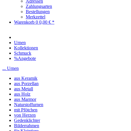
Adressen
Zahlungsarten
Bestellungen
Merkzettel
Warenkorb
0
0,00 € *
Urnen
Kollektionen
Schmuck
%Angebote
... Urnen
aus Keramik
aus Porzellan
aus Metall
aus Holz
aus Marmor
Naturstoffurnen
mit Pfötchen
von Herzen
Gedenklichter
Bilderrahmen
für Kleintiere