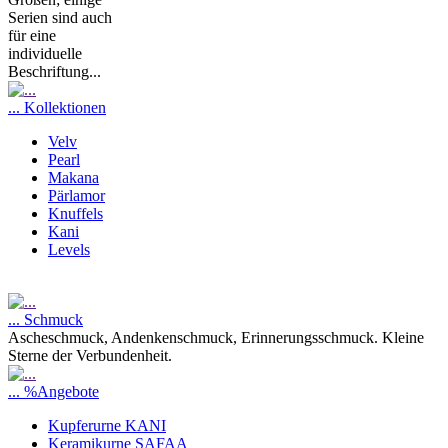
Serien sind auch
für eine
individuelle
Beschriftung...
... Kollektionen
Velv
Pearl
Makana
Pärlamor
Knuffels
Kani
Levels
... Schmuck
Ascheschmuck, Andenkenschmuck, Erinnerungsschmuck. Kleine
Sterne der Verbundenheit.
... %Angebote
Kupferurne KANI
Keramikurne SAFAA