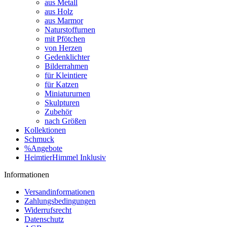
aus Metall
aus Holz
aus Marmor
Naturstoffurnen
mit Pfötchen
von Herzen
Gedenklichter
Bilderrahmen
für Kleintiere
für Katzen
Miniatururnen
Skulpturen
Zubehör
nach Größen
Kollektionen
Schmuck
%Angebote
HeimtierHimmel Inklusiv
Informationen
Versandinformationen
Zahlungsbedingungen
Widerrufsrecht
Datenschutz