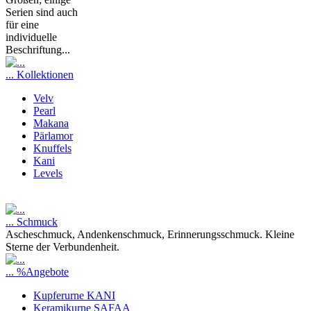
Serien sind auch
für eine
individuelle
Beschriftung...
... Kollektionen
Velv
Pearl
Makana
Pärlamor
Knuffels
Kani
Levels
... Schmuck
Ascheschmuck, Andenkenschmuck, Erinnerungsschmuck. Kleine
Sterne der Verbundenheit.
... %Angebote
Kupferurne KANI
Keramikurne SAFAA