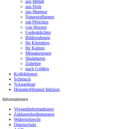
aus Metall
aus Holz
aus Marmor
Naturstoffurnen
mit Pfötchen
von Herzen
Gedenklichter
Bilderrahmen
für Kleintiere
für Katzen
Miniatururnen
Skulpturen
Zubehör
nach Größen
Kollektionen
Schmuck
%Angebote
HeimtierHimmel Inklusiv
Informationen
Versandinformationen
Zahlungsbedingungen
Widerrufsrecht
Datenschutz