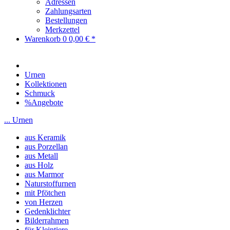
Adressen
Zahlungsarten
Bestellungen
Merkzettel
Warenkorb
0
0,00 € *
Urnen
Kollektionen
Schmuck
%Angebote
... Urnen
aus Keramik
aus Porzellan
aus Metall
aus Holz
aus Marmor
Naturstoffurnen
mit Pfötchen
von Herzen
Gedenklichter
Bilderrahmen
für Kleintiere