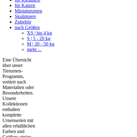
für Katzen
Miniatururnen
Skulpturen
Zubehör
nach Größen
XS | bis 4 kg
S | 5 - 20 kg
M | 20 - 50 kg
mehr ...
Eine Übersicht
über unser
Tierurnen-
Programm,
sortiert nach
Materialien oder
Besonderheiten.
Unsere
Kollektionen
enthalten
komplette
Urnenserien mit
allen erhältlichen
Farben und
Größen; einige