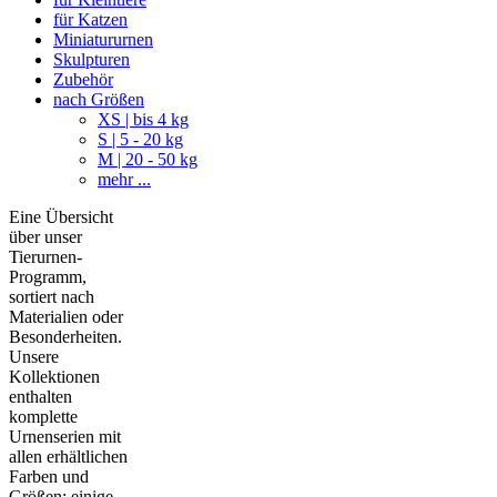
für Katzen
Miniatururnen
Skulpturen
Zubehör
nach Größen
XS | bis 4 kg
S | 5 - 20 kg
M | 20 - 50 kg
mehr ...
Eine Übersicht
über unser
Tierurnen-
Programm,
sortiert nach
Materialien oder
Besonderheiten.
Unsere
Kollektionen
enthalten
komplette
Urnenserien mit
allen erhältlichen
Farben und
Größen; einige