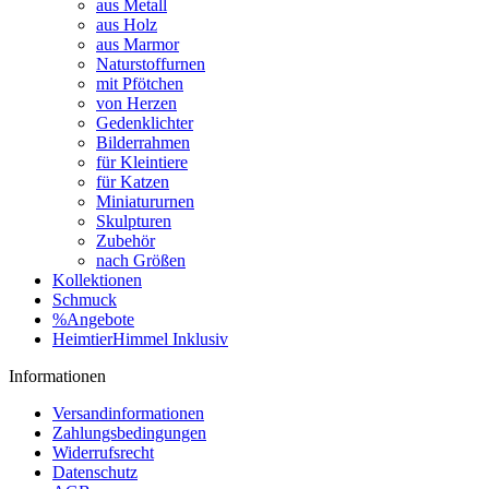
aus Metall
aus Holz
aus Marmor
Naturstoffurnen
mit Pfötchen
von Herzen
Gedenklichter
Bilderrahmen
für Kleintiere
für Katzen
Miniatururnen
Skulpturen
Zubehör
nach Größen
Kollektionen
Schmuck
%Angebote
HeimtierHimmel Inklusiv
Informationen
Versandinformationen
Zahlungsbedingungen
Widerrufsrecht
Datenschutz