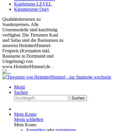
Kupferurne LEVEL
Kleintierurne Oury
Qualitätstierurnen zu
Sonderpreisen. Alle
Urnenmodelle sind kurzfristig
verfügbar. Die Tierurnen Kani
und Safaa sind die Basisurnen zu
unserem HeimtierHimmel-
Festpreis (Kremation inkl.
Basisurne in Dortmund und
Umgebung) von
www.HeimtierHimmel.de .
Menü
Suchen
Suchen
Mein Konto
Menü schließen
Mein Konto
Anmelden
oder
registrieren