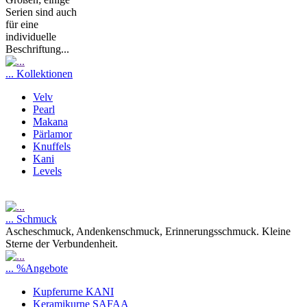
Serien sind auch
für eine
individuelle
Beschriftung...
... Kollektionen
Velv
Pearl
Makana
Pärlamor
Knuffels
Kani
Levels
... Schmuck
Ascheschmuck, Andenkenschmuck, Erinnerungsschmuck. Kleine
Sterne der Verbundenheit.
... %Angebote
Kupferurne KANI
Keramikurne SAFAA