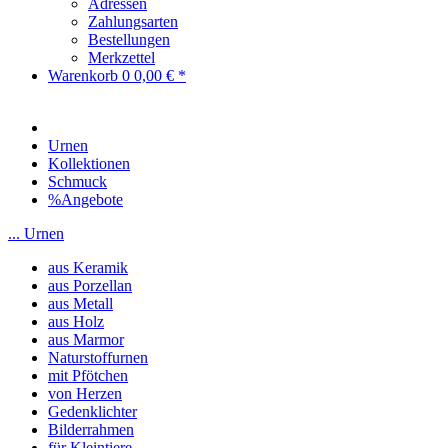
Adressen
Zahlungsarten
Bestellungen
Merkzettel
Warenkorb
0
0,00 € *
Urnen
Kollektionen
Schmuck
%Angebote
... Urnen
aus Keramik
aus Porzellan
aus Metall
aus Holz
aus Marmor
Naturstoffurnen
mit Pfötchen
von Herzen
Gedenklichter
Bilderrahmen
für Kleintiere