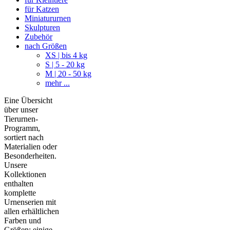
für Katzen
Miniatururnen
Skulpturen
Zubehör
nach Größen
XS | bis 4 kg
S | 5 - 20 kg
M | 20 - 50 kg
mehr ...
Eine Übersicht
über unser
Tierurnen-
Programm,
sortiert nach
Materialien oder
Besonderheiten.
Unsere
Kollektionen
enthalten
komplette
Urnenserien mit
allen erhältlichen
Farben und
Größen; einige