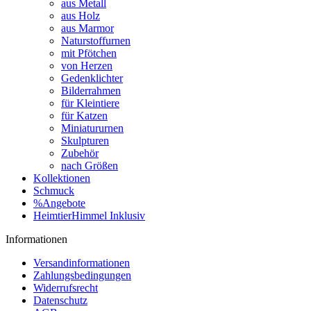
aus Metall
aus Holz
aus Marmor
Naturstoffurnen
mit Pfötchen
von Herzen
Gedenklichter
Bilderrahmen
für Kleintiere
für Katzen
Miniatururnen
Skulpturen
Zubehör
nach Größen
Kollektionen
Schmuck
%Angebote
HeimtierHimmel Inklusiv
Informationen
Versandinformationen
Zahlungsbedingungen
Widerrufsrecht
Datenschutz