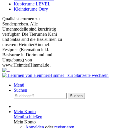
Kupferurne LEVEL
Kleintierurne Oury
Qualitätstierurnen zu
Sonderpreisen. Alle
Urnenmodelle sind kurzfristig
verfügbar. Die Tierurnen Kani
und Safaa sind die Basisurnen zu
unserem HeimtierHimmel-
Festpreis (Kremation inkl.
Basisurne in Dortmund und
Umgebung) von
www.HeimtierHimmel.de .
Menü
Suchen
Suchen
Mein Konto
Menü schließen
Mein Konto
Anmelden
oder
registrieren