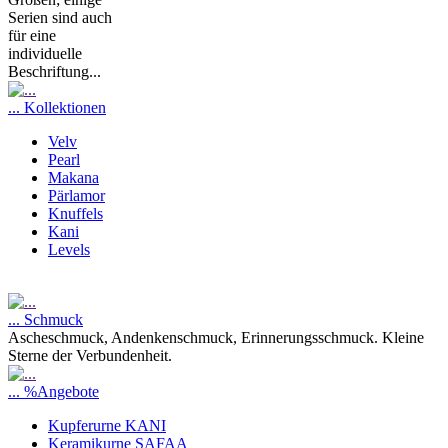
Serien sind auch
für eine
individuelle
Beschriftung...
... Kollektionen
Velv
Pearl
Makana
Pärlamor
Knuffels
Kani
Levels
... Schmuck
Ascheschmuck, Andenkenschmuck, Erinnerungsschmuck. Kleine
Sterne der Verbundenheit.
... %Angebote
Kupferurne KANI
Keramikurne SAFAA