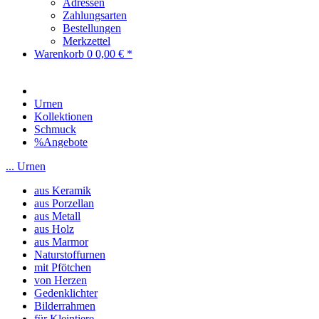
Adressen
Zahlungsarten
Bestellungen
Merkzettel
Warenkorb
0
0,00 € *
Urnen
Kollektionen
Schmuck
%Angebote
... Urnen
aus Keramik
aus Porzellan
aus Metall
aus Holz
aus Marmor
Naturstoffurnen
mit Pfötchen
von Herzen
Gedenklichter
Bilderrahmen
für Kleintiere