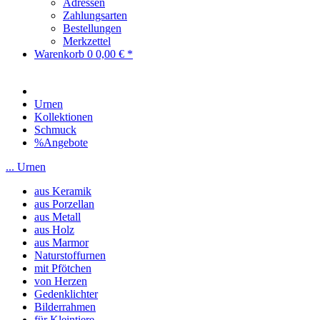
Adressen
Zahlungsarten
Bestellungen
Merkzettel
Warenkorb
0
0,00 € *
Urnen
Kollektionen
Schmuck
%Angebote
... Urnen
aus Keramik
aus Porzellan
aus Metall
aus Holz
aus Marmor
Naturstoffurnen
mit Pfötchen
von Herzen
Gedenklichter
Bilderrahmen
für Kleintiere