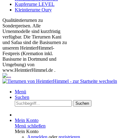
Kupferurne LEVEL
Kleintierurne Oury
Qualitätstierurnen zu
Sonderpreisen. Alle
Urnenmodelle sind kurzfristig
verfügbar. Die Tierurnen Kani
und Safaa sind die Basisurnen zu
unserem HeimtierHimmel-
Festpreis (Kremation inkl.
Basisurne in Dortmund und
Umgebung) von
www.HeimtierHimmel.de .
Menü
Suchen
Suchen
Mein Konto
Menü schließen
Mein Konto
Anmelden
oder
registrieren