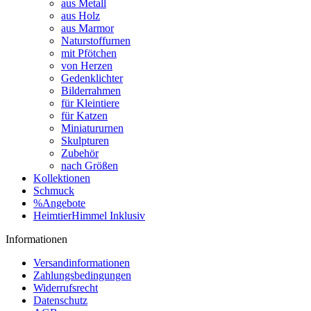
aus Metall
aus Holz
aus Marmor
Naturstoffurnen
mit Pfötchen
von Herzen
Gedenklichter
Bilderrahmen
für Kleintiere
für Katzen
Miniatururnen
Skulpturen
Zubehör
nach Größen
Kollektionen
Schmuck
%Angebote
HeimtierHimmel Inklusiv
Informationen
Versandinformationen
Zahlungsbedingungen
Widerrufsrecht
Datenschutz