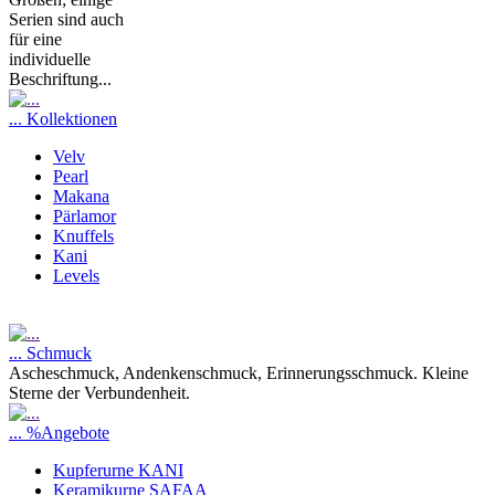
Serien sind auch
für eine
individuelle
Beschriftung...
... Kollektionen
Velv
Pearl
Makana
Pärlamor
Knuffels
Kani
Levels
... Schmuck
Ascheschmuck, Andenkenschmuck, Erinnerungsschmuck. Kleine
Sterne der Verbundenheit.
... %Angebote
Kupferurne KANI
Keramikurne SAFAA