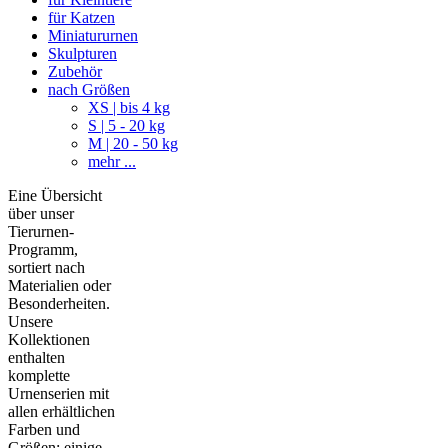
für Katzen
Miniatururnen
Skulpturen
Zubehör
nach Größen
XS | bis 4 kg
S | 5 - 20 kg
M | 20 - 50 kg
mehr ...
Eine Übersicht
über unser
Tierurnen-
Programm,
sortiert nach
Materialien oder
Besonderheiten.
Unsere
Kollektionen
enthalten
komplette
Urnenserien mit
allen erhältlichen
Farben und
Größen; einige