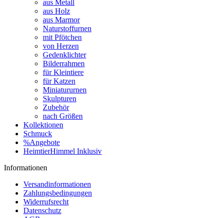
aus Metall
aus Holz
aus Marmor
Naturstoffurnen
mit Pfötchen
von Herzen
Gedenklichter
Bilderrahmen
für Kleintiere
für Katzen
Miniatururnen
Skulpturen
Zubehör
nach Größen
Kollektionen
Schmuck
%Angebote
HeimtierHimmel Inklusiv
Informationen
Versandinformationen
Zahlungsbedingungen
Widerrufsrecht
Datenschutz