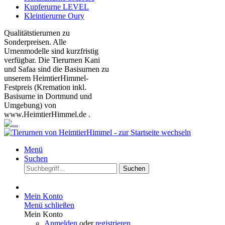
Kupferurne LEVEL
Kleintierurne Oury
Qualitätstierurnen zu
Sonderpreisen. Alle
Urnenmodelle sind kurzfristig
verfügbar. Die Tierurnen Kani
und Safaa sind die Basisurnen zu
unserem HeimtierHimmel-
Festpreis (Kremation inkl.
Basisurne in Dortmund und
Umgebung) von
www.HeimtierHimmel.de .
Menü
Suchen
Suchen
Mein Konto
Menü schließen
Mein Konto
Anmelden
oder
registrieren