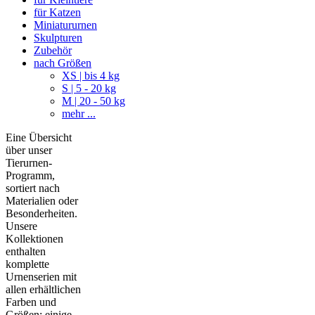
für Katzen
Miniatururnen
Skulpturen
Zubehör
nach Größen
XS | bis 4 kg
S | 5 - 20 kg
M | 20 - 50 kg
mehr ...
Eine Übersicht
über unser
Tierurnen-
Programm,
sortiert nach
Materialien oder
Besonderheiten.
Unsere
Kollektionen
enthalten
komplette
Urnenserien mit
allen erhältlichen
Farben und
Größen; einige