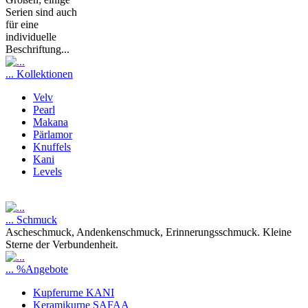
Serien sind auch
für eine
individuelle
Beschriftung...
... Kollektionen
Velv
Pearl
Makana
Pärlamor
Knuffels
Kani
Levels
... Schmuck
Ascheschmuck, Andenkenschmuck, Erinnerungsschmuck. Kleine
Sterne der Verbundenheit.
... %Angebote
Kupferurne KANI
Keramikurne SAFAA