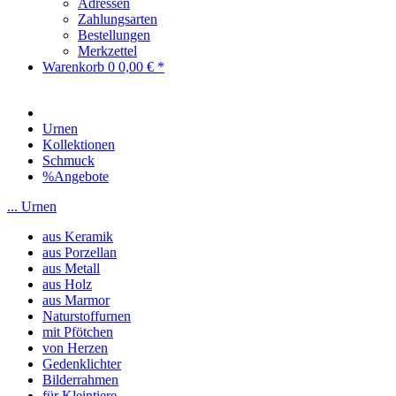
Adressen
Zahlungsarten
Bestellungen
Merkzettel
Warenkorb
0
0,00 € *
Urnen
Kollektionen
Schmuck
%Angebote
... Urnen
aus Keramik
aus Porzellan
aus Metall
aus Holz
aus Marmor
Naturstoffurnen
mit Pfötchen
von Herzen
Gedenklichter
Bilderrahmen
für Kleintiere