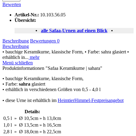
Bewerten
Artikel-Nr.:
10.103.56.05
Übersicht:
•
alle Safaa-Urnen auf einen Blick
•
Beschreibung
Bewertungen
0
Beschreibung
• bauchige Keramikurne, klassische Form, • Farbe: sahra glasiert •
erhältlich in...
mehr
Menü schließen
Produktinformationen "Safaa Keramikurne | sahara"
• bauchige Keramikurne, klassische Form,
• Farbe:
sahra
glasiert
• erhältlich in verschiedenen Größen von 0,5 - 4,0 l
• diese Urne ist erhältlich im
HeimtierHimmel-Festpreisangebot
Details:
0,5 l
»
Ø
10,5cm
»
h
13,0cm
1,0 l
»
Ø
13,5cm
»
h
16,5cm
2,8 l
»
Ø
18,0cm
»
h
22,5cm